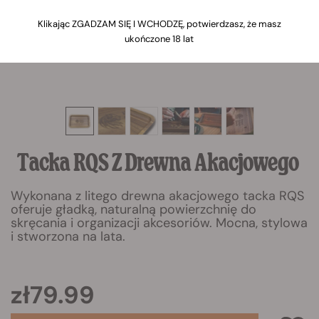
Klikając ZGADZAM SIĘ I WCHODZĘ, potwierdzasz, że masz
ukończone 18 lat
Tacka RQS Z Drewna Akacjowego
Wykonana z litego drewna akacjowego tacka RQS
oferuje gładką, naturalną powierzchnię do
skręcania i organizacji akcesoriów. Mocna, stylowa
i stworzona na lata.
zł79.99