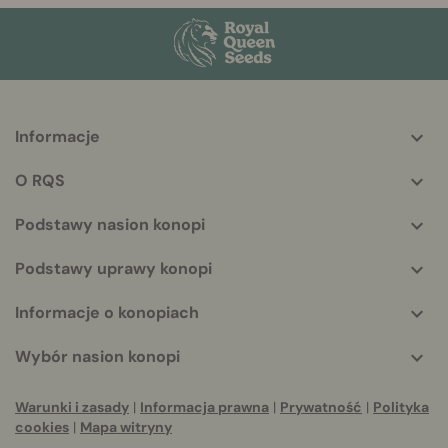
Informacje
More
helpful
O RQS
info
Podstawy nasion konopi
Podstawy uprawy konopi
Informacje o konopiach
Wybór nasion konopi
Warunki i zasady
|
Informacja prawna
|
Prywatność
|
Polityka
cookies
|
Mapa witryny