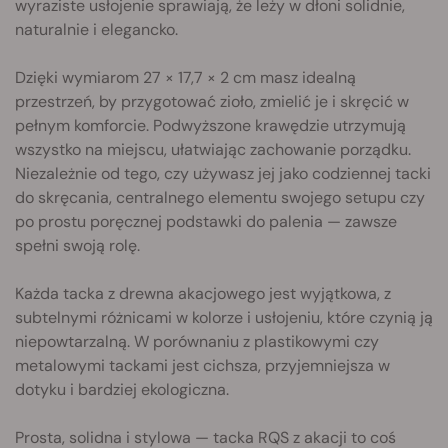
wyraziste usłojenie sprawiają, że leży w dłoni solidnie,
naturalnie i elegancko.
Dzięki wymiarom 27 × 17,7 × 2 cm masz idealną
przestrzeń, by przygotować zioło, zmielić je i skręcić w
pełnym komforcie. Podwyższone krawędzie utrzymują
wszystko na miejscu, ułatwiając zachowanie porządku.
Niezależnie od tego, czy używasz jej jako codziennej tacki
do skręcania, centralnego elementu swojego setupu czy
po prostu poręcznej podstawki do palenia — zawsze
spełni swoją rolę.
Każda tacka z drewna akacjowego jest wyjątkowa, z
subtelnymi różnicami w kolorze i usłojeniu, które czynią ją
niepowtarzalną. W porównaniu z plastikowymi czy
metalowymi tackami jest cichsza, przyjemniejsza w
dotyku i bardziej ekologiczna.
Prosta, solidna i stylowa — tacka RQS z akacji to coś