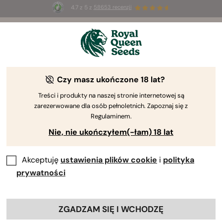
4.7 z 5 z
58653 recenzji
☀️
Summer Sales
: do 50% zniżki
na wybrane produkty ⏤
Kup teraz
🛍️
Czy masz ukończone 18 lat?
Treści i produkty na naszej stronie internetowej są
zarezerwowane dla osób pełnoletnich. Zapoznaj się z
Regulaminem.
Nie, nie ukończyłem(-łam) 18 lat
Akceptuję
ustawienia plików cookie
i
polityka
prywatności
ZGADZAM SIĘ I WCHODZĘ