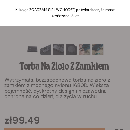
Klikając ZGADZAM SIĘ I WCHODZĘ, potwierdzasz, że masz
ukończone 18 lat
Torba Na Zioło Z Zamkiem
Wytrzymała, bezzapachowa torba na zioło z
zamkiem z mocnego nylonu 1680D. Większa
pojemność, dyskretny design i niezawodna
ochrona na co dzień, dla życia w ruchu.
zł99.49