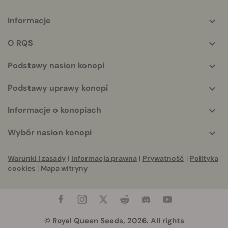
Informacje
More
helpful
O RQS
info
Podstawy nasion konopi
Podstawy uprawy konopi
Informacje o konopiach
Wybór nasion konopi
Warunki i zasady
|
Informacja prawna
|
Prywatność
|
Polityka
cookies
|
Mapa witryny
© Royal Queen Seeds, 2026. All rights