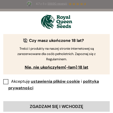
4.7 z 5 z
58690 recenzji
☀️
Summer Sales
: do 50% zniżki
na wybrane produkty ⏤
Kup teraz
🛍️
Czy masz ukończone 18 lat?
Treści i produkty na naszej stronie internetowej są
zarezerwowane dla osób pełnoletnich. Zapoznaj się z
Regulaminem.
Nie, nie ukończyłem(-łam) 18 lat
Akceptuję
ustawienia plików cookie
i
polityka
prywatności
ZGADZAM SIĘ I WCHODZĘ