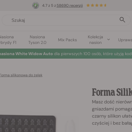
4.7 z 5 z
58690 recenzji
Nasiona
Nasiona
Kolekcja
Mix Packs
Upraw
brydy F1
Tyson 2.0
nasion
nasiona White Widow Auto
dla pierwszych 100 osób, które użyją kod
Forma silikonowa do żelek
Forma Sili
Masz dość nierówny
gniazdami pomaga 
czarny silikon uł
czyściej i bez bał