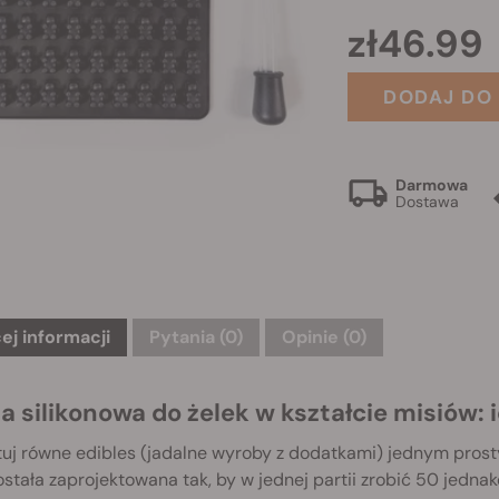
zł46.99
DODAJ DO
Darmowa
Dostawa
ej informacji
Pytania
(0)
Opinie (0)
a silikonowa do żelek w kształcie misiów: 
uj równe edibles (jadalne wyroby z dodatkami) jednym prost
ostała zaprojektowana tak, by w jednej partii zrobić 50 jedna