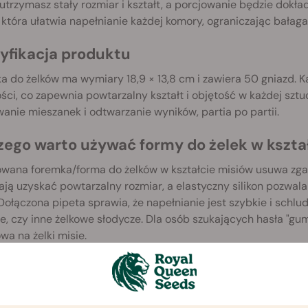
 utrzymasz stały rozmiar i kształt, a porcjowanie będzie dokł
 która ułatwia napełnianie każdej komory, ograniczając bałagan
yfikacja produktu
 do żelków ma wymiary 18,9 × 13,8 cm i zawiera 50 gniazd. Ka
ści, co zapewnia powtarzalny kształt i objętość w każdej szt
anie mieszanek i odtwarzanie wyników, partia po partii.
zego warto używać formy do żelek w kszta
wana foremka/forma do żelków w kształcie misiów usuwa zg
ą uzyskać powtarzalny rozmiar, a elastyczny silikon pozwala
 Dołączona pipeta sprawia, że napełnianie jest szybkie i schlud
, czy inne żelkowe słodycze. Dla osób szukających hasła "g
owa na żelki misie.