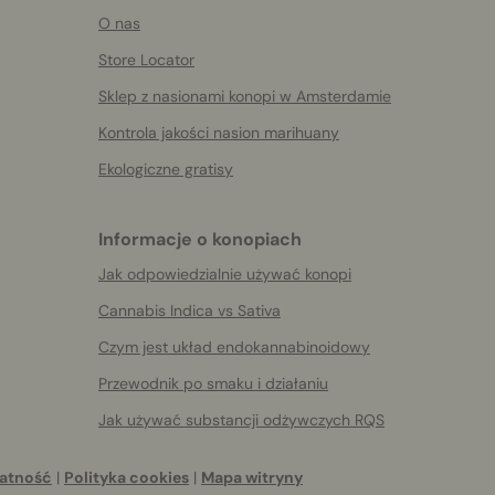
O nas
Store Locator
Sklep z nasionami konopi w Amsterdamie
Kontrola jakości nasion marihuany
Ekologiczne gratisy
Informacje o konopiach
Jak odpowiedzialnie używać konopi
Cannabis Indica vs Sativa
Czym jest układ endokannabinoidowy
Przewodnik po smaku i działaniu
Jak używać substancji odżywczych RQS
atność
|
Polityka cookies
|
Mapa witryny