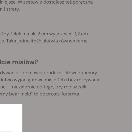
adniejsze. W zestawie dostajesz też poręczną
 i straty.
żdy żelek ma ok. 2 cm wysokości i 1,2 cm
uce. Taka jednolitość ułatwia równomierne
łcie misiów?
adywanie z domowej produkcji. Równe komory
 łatwo wyjąć gotowe misie żelki bez rozrywania
ne — niezależnie od tego, czy robisz żelki
ummy bear mold" to po prostu foremka