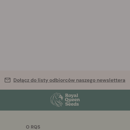
Dołącz do listy odbiorców naszego newslettera
O RQS