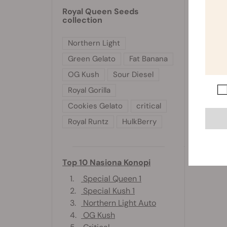
Royal Queen Seeds
collection
Northern Light
Green Gelato
Fat Banana
OG Kush
Sour Diesel
Royal Gorilla
Cookies Gelato
critical
Royal Runtz
HulkBerry
Top 10 Nasiona Konopi
1.
Special Queen 1
2.
Special Kush 1
3.
Northern Light Auto
4.
OG Kush