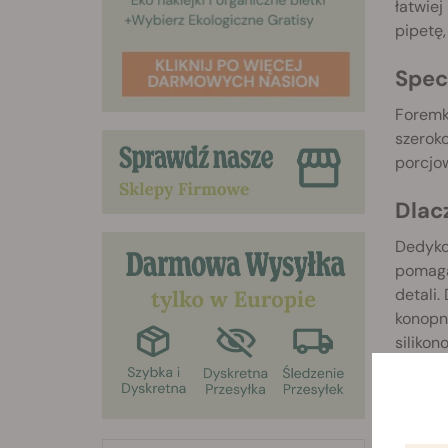
łatwiej
pipetę,
Spec
Foremka
szeroko
porcjow
Dlac
Dedyko
pomagaj
detali.
konopne
silikon