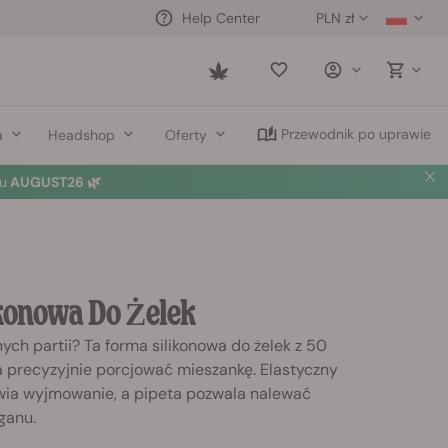
PLN zł
Help Center
Saved
items
Przewodnik po uprawie
a
Headshop
Oferty
u
AUGUST26 🌿
konowa Do Żelek
ch partii? Ta forma silikonowa do żelek z 50
precyzyjnie porcjować mieszankę. Elastyczny
atwia wyjmowanie, a pipeta pozwala nalewać
aganu.