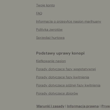
More
helpful
Twoje konto
info
FAQ
Informacja o przesyłce nasion marihuany
Polityka zwrotów
Sprzedaż hurtowa
Podstawy uprawy konopi
Kiełkowanie nasion
Porady dotyczące fazy wegetatywnej
Porady dotyczące fazy kwitnienia
Porady dotyczące późnej fazy kwitnienia
Porady dotyczące zbiorów
Warunki i zasady
|
Informacja prawna
|
Pryw