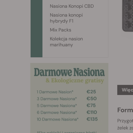
Nasiona Konopi CBD
Nasiona konopi
hybrydy F1
Mix Packs
Kolekcja nasion
marihuany
Więc
Form
Przygot
żelek z