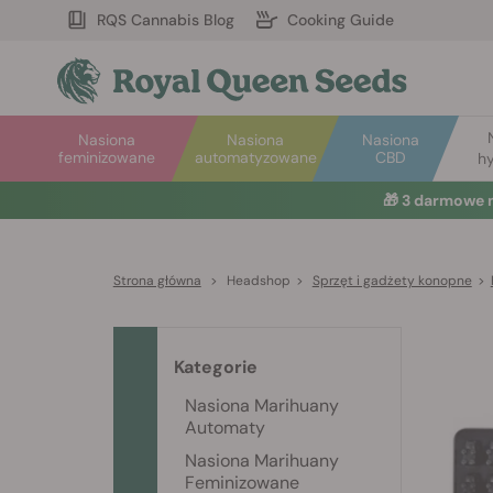
RQS Cannabis Blog
Cooking Guide
Nasiona
Nasiona
Nasiona
feminizowane
automatyzowane
CBD
hy
🎁
3 darmowe 
Strona główna
>
Headshop
>
Sprzęt i gadżety konopne
>
Kategorie
Nasiona Marihuany
Automaty
Nasiona Marihuany
Feminizowane