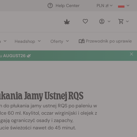
PLN zł
Help Center
Saved
items
Przewodnik po uprawie
a
Headshop
Oferty
u
AUGUST26 🌿
ukania Jamy Ustnej RQS
n do płukania jamy ustnej RQS po paleniu w
e 60 ml. Ksylitol, oczar wirginijski i olejek z
gają ograniczyć osady i zapachy,
ucie świeżości nawet do 45 minut.