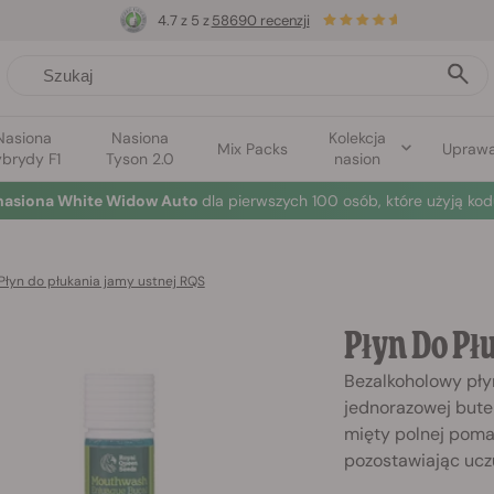
4.7 z 5 z
58690 recenzji
Nasiona
Nasiona
Kolekcja
Mix Packs
Upraw
brydy F1
Tyson 2.0
nasion
nasiona White Widow Auto
dla pierwszych 100 osób, które użyją kod
Płyn do płukania jamy ustnej RQS
Płyn Do Pł
Bezalkoholowy pły
jednorazowej butelc
mięty polnej poma
pozostawiając ucz