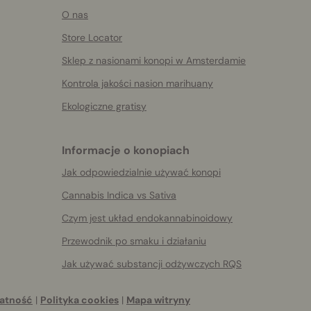
O nas
Store Locator
Sklep z nasionami konopi w Amsterdamie
Kontrola jakości nasion marihuany
Ekologiczne gratisy
Informacje o konopiach
Jak odpowiedzialnie używać konopi
Cannabis Indica vs Sativa
Czym jest układ endokannabinoidowy
Przewodnik po smaku i działaniu
Jak używać substancji odżywczych RQS
atność
|
Polityka cookies
|
Mapa witryny