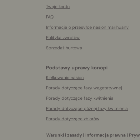
More
helpful
Twoje konto
info
FAQ
Informacja o przesyłce nasion marihuany
Polityka zwrotów
Sprzedaż hurtowa
Podstawy uprawy konopi
Kiełkowanie nasion
Porady dotyczące fazy wegetatywnej
Porady dotyczące fazy kwitnienia
Porady dotyczące późnej fazy kwitnienia
Porady dotyczące zbiorów
Warunki i zasady
|
Informacja prawna
|
Pryw