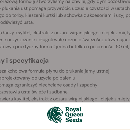
norazową formułę stworzyliśmy na chwile, gdy dym pozostawia
 płukania ust pomaga przywrócić uczucie czystości w ustach
o do torby, kieszeni kurtki lub schowka z akcesoriami i użyj p
 odświeżyć usta.
 łączy ksylitol, ekstrakt z oczaru wirginijskiego i olejek z mię
zne oczyszczanie i długotrwałe uczucie świeżości, utrzymują
owy i praktyczny format: jedna butelka o pojemności 60 ml, 
y i specyfikacja
ezalkoholowa formuła płynu do płukania jamy ustnej
aprojektowany do użycia po paleniu
omaga ograniczyć niechciane osady i zapachy
ozostawia usta świeże i zadbane
awiera ksylitol, ekstrakt z oczaru wirginijskiego i olejek z mięty
ompaktowa butelka o pojemności 60 ml
ormat jednorazowy
ziała do 45 minut