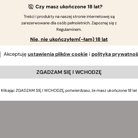
używać RQS Mouthwash
Czy masz ukończone 18 lat?
twórz butelkę o pojemności 60 ml.
Treści i produkty na naszej stronie internetowej są
zarezerwowane dla osób pełnoletnich. Zapoznaj się z
ypłucz usta połową zawartości butelki, około 30 ml, przez 4 m
Regulaminem.
ypluj. Nie połykaj.
Nie, nie ukończyłem(-łam) 18 lat
owtórz z pozostałą połową butelki przez kolejne 4 minuty.
onownie wypluj i ciesz się świeższym odczuciem w ustach na
Akceptuję
ustawienia plików cookie
i
polityka prywatnoś
Mouthwash: przechowywanie i bezpiecze
ZGADZAM SIĘ I WCHODZĘ
wuj poza zasięgiem dzieci. Tylko do użytku zewnętrznego. Unik
rażnienie, przerwij stosowanie. Użyj całej butelki podczas jed
Klikając ZGADZAM SIĘ I WCHODZĘ, potwierdzasz, że masz ukończone 18 lat