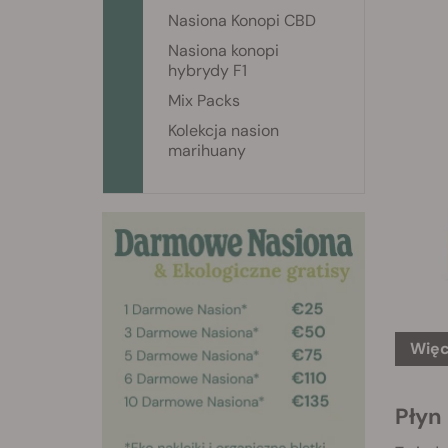
Nasiona Konopi CBD
Nasiona konopi
hybrydy F1
Mix Packs
Kolekcja nasion
marihuany
Więc
Płyn