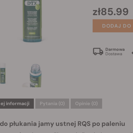
zł85.99
DODAJ DO
Darmowa
Dostawa
ej informacji
Pytania
(0)
Opinie (0)
 do płukania jamy ustnej RQS po paleniu