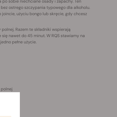
 po sobie niechciane osady i zapachy. Ten
 bez ostrego szczypania typowego dla alkoholu.
o joincie, użyciu bongo lub skręcie, gdy chcesz
ty polnej. Razem te składniki wspierają
ce się nawet do 45 minut. W RQS stawiamy na
jedno pełne użycie.
 polnej