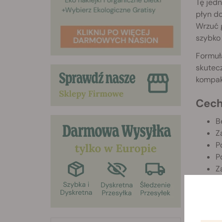
Tę jed
płyn do
Wrzuć g
szybko
Formuła
skutec
kompakt
Cech
B
Z
P
P
Z
K
F
D