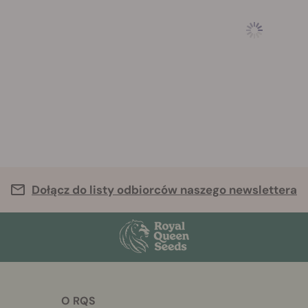
Dołącz do listy odbiorców naszego newslettera
O RQS