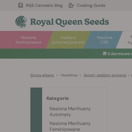
RQS Cannabis Blog
Cooking Guide
Nasiona
Nasiona
Nasiona
feminizowane
automatyzowane
CBD
hy
🎁
3 darmowe 
Strona główna
>
Headshop
>
Sprzęt i gadżety konopne
>
Kategorie
Nasiona Marihuany
Automaty
Nasiona Marihuany
Feminizowane