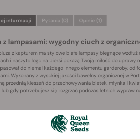
ej informacji
Pytania
(0)
Opinie (1)
a z lampasami: wygodny ciuch z organiczn
bluza z kapturem ma stylowe białe lampasy biegnące wzdłuż
ach i naszyte logo na piersi pokażą Twoją miłość do uprawy 
 pasował do niemal każdego innego elementu garderoby, od f
mi. Wykonany z wysokiej jakości bawełny organicznej w Portug
ą przednią kieszeń do przechowywania bletek, młynka i kwiat
 lub gdy potrzebujesz się rozgrzać podczas letnich wypraw na