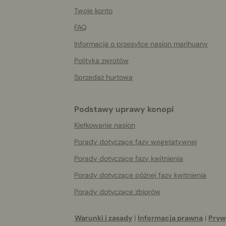
More
helpful
Twoje konto
info
FAQ
Informacja o przesyłce nasion marihuany
Polityka zwrotów
Sprzedaż hurtowa
Podstawy uprawy konopi
Kiełkowanie nasion
Porady dotyczące fazy wegetatywnej
Porady dotyczące fazy kwitnienia
Porady dotyczące późnej fazy kwitnienia
Porady dotyczące zbiorów
Warunki i zasady
|
Informacja prawna
|
Pryw