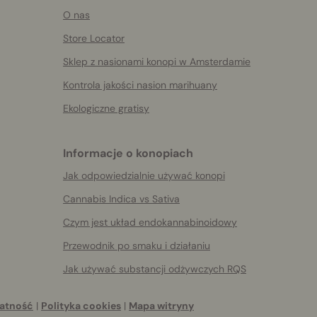
O nas
Store Locator
Sklep z nasionami konopi w Amsterdamie
Kontrola jakości nasion marihuany
Ekologiczne gratisy
Informacje o konopiach
Jak odpowiedzialnie używać konopi
Cannabis Indica vs Sativa
Czym jest układ endokannabinoidowy
Przewodnik po smaku i działaniu
Jak używać substancji odżywczych RQS
atność
|
Polityka cookies
|
Mapa witryny