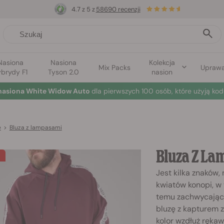
4.7 z 5 z
58690 recenzji
Nasiona
Nasiona
Kolekcja
Mix Packs
Upraw
brydy F1
Tyson 2.0
nasion
nasiona White Widow Auto
dla pierwszych 100 osób, które użyją kod
e
>
Bluza z lampasami
Bluza Z L
Jest kilka znaków,
kwiatów konopi, w
temu zachwycając
bluzę z kapturem z
kolor wzdłuż rękaw