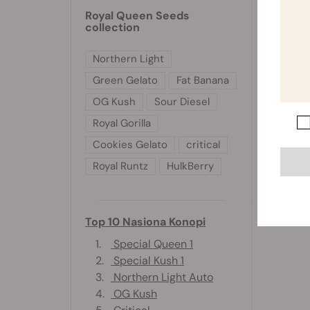
Royal Queen Seeds
collection
Northern Light
Green Gelato
Fat Banana
OG Kush
Sour Diesel
Royal Gorilla
Cookies Gelato
critical
Royal Runtz
HulkBerry
Top 10 Nasiona Konopi
1.
Special Queen 1
2.
Special Kush 1
3.
Northern Light Auto
4.
OG Kush