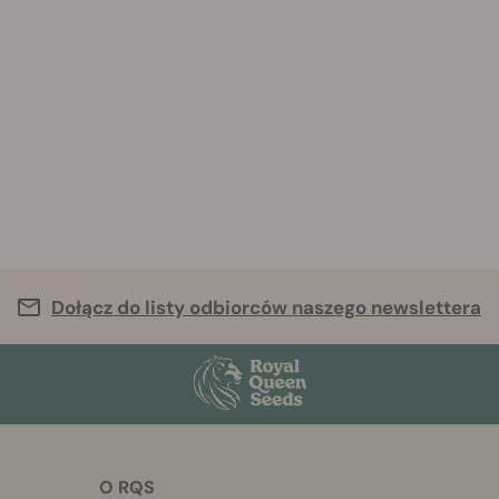
Dołącz do listy odbiorców naszego newslettera
O RQS