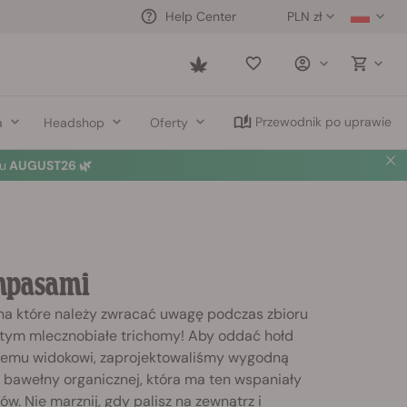
PLN zł
Help Center
Saved
items
Przewodnik po uprawie
a
Headshop
Oferty
u
AUGUST26 🌿
ampasami
 na które należy zwracać uwagę podczas zbioru
 tym mlecznobiałe trichomy! Aby oddać hołd
emu widokowi, zaprojektowaliśmy wygodną
 bawełny organicznej, która ma ten wspaniały
ów. Nie marznij, gdy palisz na zewnątrz i