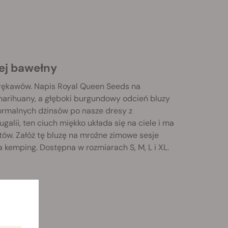
ej bawełny
 rękawów. Napis Royal Queen Seeds na
marihuany, a głęboki burgundowy odcień bluzy
ormalnych dżinsów po nasze dresy z
alii, ten ciuch miękko układa się na ciele i ma
ów. Załóż tę bluzę na mroźne zimowe sesje
 kemping. Dostępna w rozmiarach S, M, L i XL.