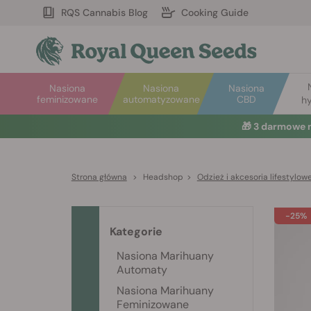
RQS Cannabis Blog
Cooking Guide
Nasiona
Nasiona
Nasiona
feminizowane
automatyzowane
CBD
hy
🎁
3 darmowe 
Strona główna
>
Headshop
>
Odzież i akcesoria lifestylow
-25%
Kategorie
Nasiona Marihuany
Automaty
Nasiona Marihuany
Feminizowane