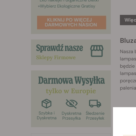
Więc
Bluz
Nasza 
lampas
będzie
lampasa
poręczn
palenia