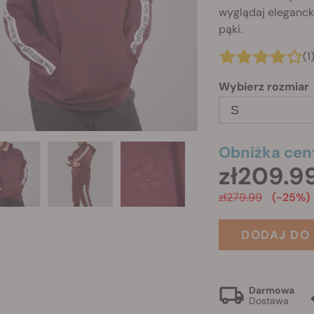
wyglądaj elegancko
pąki.
(1
Wybierz rozmiar
S
Obniżka cen
zł209.9
zł279.99
(-25%)
DODAJ DO
Darmowa
Dostawa