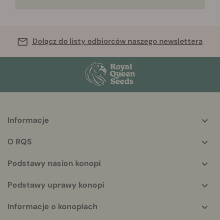
Dołącz do listy odbiorców naszego newslettera
Informacje
More
helpful
O RQS
info
Podstawy nasion konopi
Podstawy uprawy konopi
Informacje o konopiach