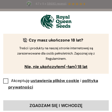
4.7 z 5 z
58690 recenzji
🎁
3 nasiona White Widow Auto
ZA DARMO dla
pierwszych 100 osób, które użyją kodu
AUGUST26 🌿
Czy masz ukończone 18 lat?
Treści i produkty na naszej stronie internetowej są
zarezerwowane dla osób pełnoletnich. Zapoznaj się z
Regulaminem.
Nie, nie ukończyłem(-łam) 18 lat
Akceptuję
ustawienia plików cookie
i
polityka
prywatności
ZGADZAM SIĘ I WCHODZĘ