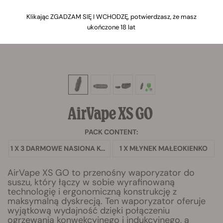
Klikając ZGADZAM SIĘ I WCHODZĘ, potwierdzasz, że masz
ukończone 18 lat
AirVape XS GO
PACK CONTENT:
1 X 3 DARMOWE NASIONA KONOPI
1 X MŁYNEK MAŁEOKIENKO
AirVape XS GO to przenośny waporyzator do
suszu, który łączy w sobie wyrafinowaną
technologię i ergonomiczną konstrukcję z
maksymalną dyskrecją. Ten waporyzator oferuje
wyjątkową wydajność dzięki połączeniu
ogrzewania konwekcyjnego i indukcyjnego, a