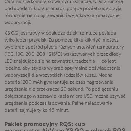
Ceramiczna komora o owalnym kształcie, wraz z komorą
pod spodem, która gromadzi gorące powietrze, sprzyja
równomiernemu ogrzewaniu i wyjątkowo aromatycznej
waporyzacji.
XS GO jest łatwy w obsłudze dzięki temu, że posiada
tylko jeden przycisk. Za pomocą kilku kliknięć, możesz
wybierać spośród pięciu różnych ustawień temperatury
(180, 190, 200, 208 i 215°C) wskazywanych przez diody
LED znajdujące się na zewnątrz urządzenia — co jest
idealne, aby szybko wybrać optymalne doświadczenie
waporyzacji dla wszystkich rodzajów suszu. Mocna
bateria 1200 mAh gwarantuje, że czas nagrzewania
urządzenia nie przekracza 20 sekund. Po podłączeniu
dołączonego w zestawie kabla micro USB, można używać
urządzenia podczas ładowania. Pełne naładowanie
baterii zajmuje tylko 45 minut.
Pakiet promocyjny RQS: kup
waporyzator AirVape XS GO + młynek RQS