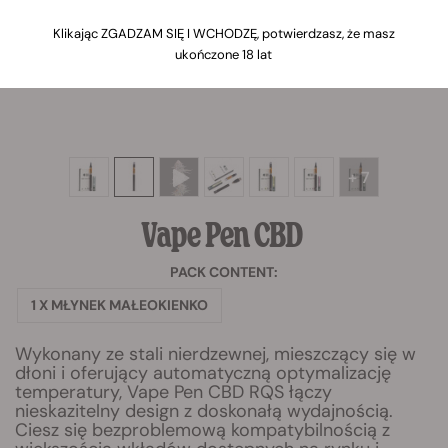
Klikając ZGADZAM SIĘ I WCHODZĘ, potwierdzasz, że masz
ukończone 18 lat
+ 7
Vape Pen
CBD
PACK CONTENT:
1 X MŁYNEK MAŁEOKIENKO
Wykonany ze stali nierdzewnej, mieszczący się w
dłoni i oferujący automatyczną optymalizację
temperatury, Vape Pen CBD RQS łączy
nieskazitelny design z doskonałą wydajnością.
Ciesz się bezproblemową kompatybilnością z