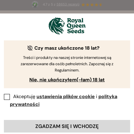
4.7 z 5 z
58653 recenzji
☀️
Summer Sales
: do 50% zniżki
na wybrane produkty ⏤
Kup teraz
🛍️
Czy masz ukończone 18 lat?
Treści i produkty na naszej stronie internetowej są
zarezerwowane dla osób pełnoletnich. Zapoznaj się z
Regulaminem.
Nie, nie ukończyłem(-łam) 18 lat
Akceptuję
ustawienia plików cookie
i
polityka
prywatności
ZGADZAM SIĘ I WCHODZĘ