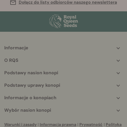
Dołącz do listy odbiorców naszego newslettera
Informacje
More
helpful
O RQS
info
Podstawy nasion konopi
Podstawy uprawy konopi
Informacje o konopiach
Wybór nasion konopi
Warunki i zasady
|
Informacja prawna
|
Prywatność
|
Polityka