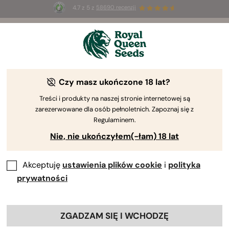
4.7 z 5 z
58690 recenzji
🎁
3 nasiona White Widow Auto
ZA DARMO dla
pierwszych 100 osób, które użyją kodu
AUGUST26 🌿
Czy masz ukończone 18 lat?
Treści i produkty na naszej stronie internetowej są
zarezerwowane dla osób pełnoletnich. Zapoznaj się z
Regulaminem.
Nie, nie ukończyłem(-łam) 18 lat
Akceptuję
ustawienia plików cookie
i
polityka
prywatności
ZGADZAM SIĘ I WCHODZĘ