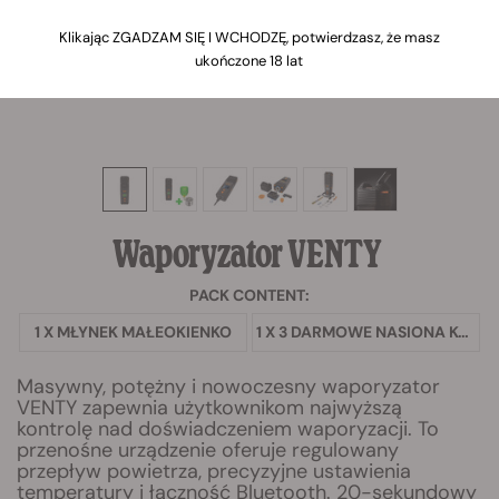
Klikając ZGADZAM SIĘ I WCHODZĘ, potwierdzasz, że masz
ukończone 18 lat
Waporyzator VENTY
PACK CONTENT:
1 X MŁYNEK MAŁEOKIENKO
1 X 3 DARMOWE NASIONA KONOPI
Masywny, potężny i nowoczesny waporyzator
VENTY zapewnia użytkownikom najwyższą
kontrolę nad doświadczeniem waporyzacji. To
przenośne urządzenie oferuje regulowany
przepływ powietrza, precyzyjne ustawienia
temperatury i łączność Bluetooth. 20-sekundowy