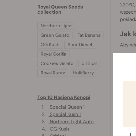
220ºC,
Royal Queen Seeds
wszechs
collection
posiada
Northern Light
Jak 
Green Gelato
Fat Banana
Aby włą
OG Kush
Sour Diesel
Royal Gorilla
W
Cookies Gelato
critical
P
Royal Runtz
HulkBerry
U
G
O
Top 10 Nasiona Konopi
us
1.
Special Queen 1
G
2.
Special Kush 1
3.
Northern Light Auto
Wapo
4.
OG Kush
W