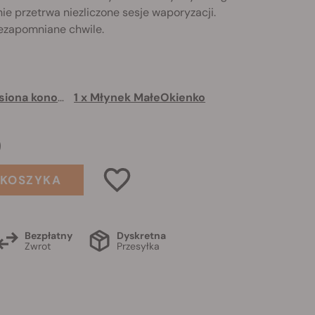
ie przetrwa niezliczone sesje waporyzacji.
iezapomniane chwile.
1 x 3 darmowe nasiona konopi
1 x Młynek MałeOkienko
9
 KOSZYKA
Bezpłatny
Dyskretna
Zwrot
Przesyłka