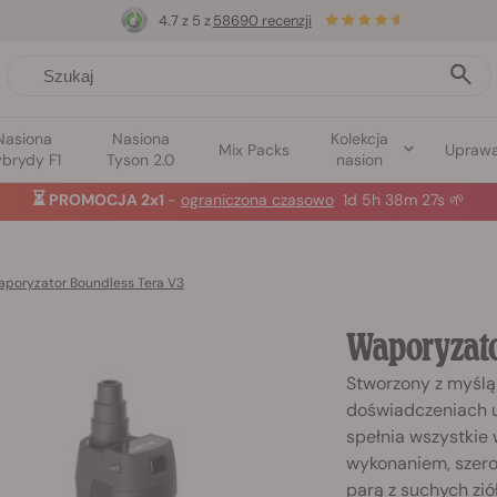
4.7 z 5 z
58690 recenzji
Nasiona
Nasiona
Kolekcja
Mix Packs
Upraw
brydy F1
Tyson 2.0
nasion
⏳
PROMOCJA 2x1
-
ograniczona czasowo
1d 5h 38m 26s
🌱
poryzator Boundless Tera V3
Waporyzato
Stworzony z myślą 
doświadczeniach u
spełnia wszystkie
wykonaniem, szero
parą z suchych zió