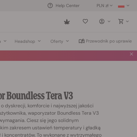
PLN zł
Help Center
Saved
items
Przewodnik po uprawie
a
Headshop
Oferty
r Boundless Tera V3
o dyskrecji, komforcie i najwyższej jakości
żytkownika, waporyzator Boundless Tera V3
 wymagania. Ciesz się jego solidnym
kim zakresem ustawień temperatury i gładką
ł i koncentratów. To wykonane z wytrzymałego