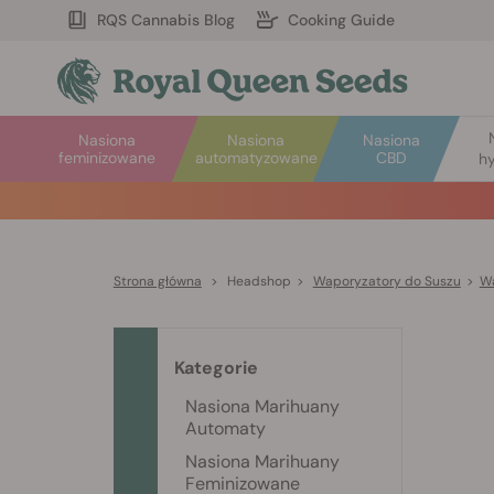
RQS Cannabis Blog
Cooking Guide
Nasiona
Nasiona
Nasiona
feminizowane
automatyzowane
CBD
hy
Strona główna
>
Headshop
>
Waporyzatory do Suszu
>
Wa
Kategorie
Nasiona Marihuany
Automaty
Nasiona Marihuany
Feminizowane