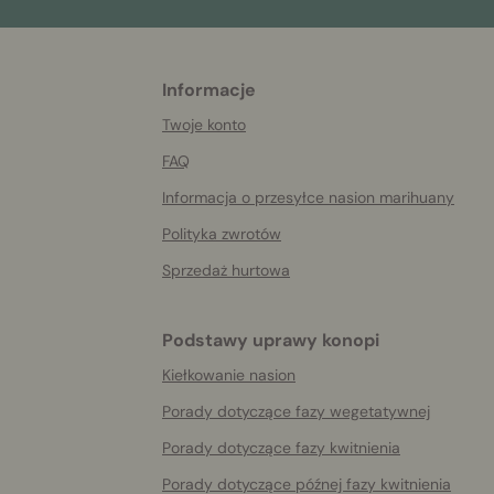
Informacje
More
helpful
Twoje konto
info
FAQ
Informacja o przesyłce nasion marihuany
Polityka zwrotów
Sprzedaż hurtowa
Podstawy uprawy konopi
Kiełkowanie nasion
Porady dotyczące fazy wegetatywnej
Porady dotyczące fazy kwitnienia
Porady dotyczące późnej fazy kwitnienia