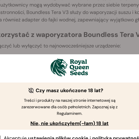
 użytkownicy mogą wydobywać wybrane przez siebie terpeny i
tronności, Boundless Tera V3 służy do waporyzacji suszu i k
 również adapter do fajki wodnej, zapewniający wyjątkowo gł
korzystać z waporyzatora Boundless Tera 
czyć lub wyłączyć to najnowocześniejsze urządzenie:
ystarczy nacisnąć przycisk zasilania pięć razy w krótkich od
o włączeniu, naciśnij przycisk zasilania trzy razy, aby przełąc
żyj przycisków w górę i w dół z boku urządzenia, aby zmienić 
dy będziesz gotowy do waporyzacji, przytrzymaj przycisk zasil
Czy masz ukończone 18 lat?
dczekaj 20–30 sekund, aż komora ze stali nierdzewnej się nagr
Treści i produkty na naszej stronie internetowej są
tnik.
zarezerwowane dla osób pełnoletnich. Zapoznaj się z
dy skończysz, powtórz pierwszy krok, aby wyłączyć urządzenie
Regulaminem.
Nie, nie ukończyłem(-łam) 18 lat
ryzator do suszu Boundless Tera: zawart
Akceptuję
ustawienia plików cookie
i
polityka prywatnoś
aporyzator Boundless Tera V3 (4 x 5,5 x 11 cm)