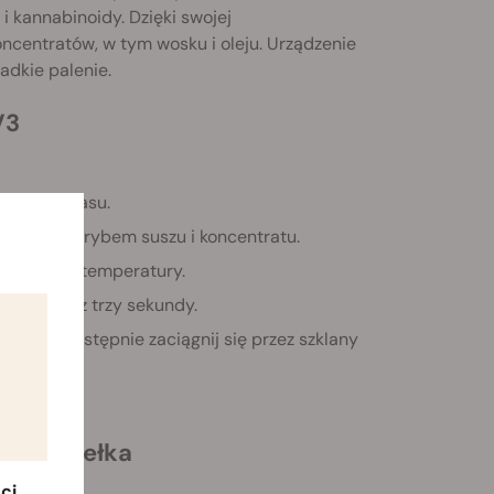
 kannabinoidy. Dzięki swojej
oncentratów, w tym wosku i oleju. Urządzenie
adkie palenie.
V3
stępach czasu.
zyć między trybem suszu i koncentratu.
ustawienia temperatury.
ania przez trzy sekundy.
zeje, a następnie zaciągnij się przez szklany
.
ość pudełka
ci