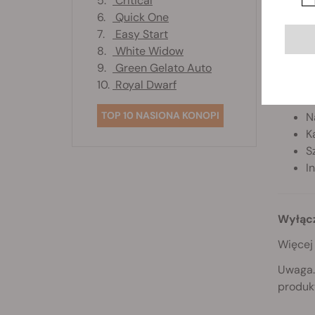
5.
Critical
S
6.
Quick One
A
7.
Easy Start
S
8.
White Widow
2
9.
Green Gelato Auto
5
10.
Royal Dwarf
P
TOP 10 NASIONA KONOPI
N
K
S
I
Wyłącz
Więcej 
Uwaga.
produk