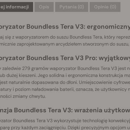
ej informacji
Opis
Pytania
(0)
Opinie (0)
ryzator Boundless Tera V3: ergonomiczny 
j się z waporyzatorem do suszu Boundless Tera, który reprez
micznie zaprojektowanym arcydziełem stworzonym do suszu, 
ryzator Boundless Tera V3 Pro: wyjątkowy
zaledwie 279 gramów waporyzator Boundless Tera V3 jest na t
lub dużej kieszeni. Jego solidna i ergonomiczna konstrukcja m
jest naturalnie dopasowana do dłoni. Umiejscowienie cyfrowe
atury i poziom naładowania baterii, oznacza, że użytkownicy
zności zmiany chwytu.
nzja Boundless Tera V3: wrażenia użytko
zator Boundless Tera V3 wykorzystuje technologię konwekcyj
 parę przy każdym zaciągnięciu. Dzięki precyzyjnym opcjom 