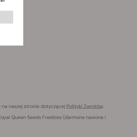
 na naszej stronie dotyczącej
Polityki Zwrotów
.
Royal Queen Seeds Freebies (darmone nasiona i