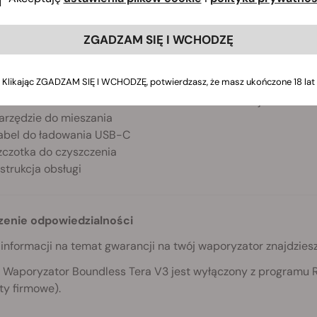
zklany ustnik
dapter do fajki wodnej
ZGADZAM SIĘ I WCHODZĘ
itko na ustnik
 baterie litowo-jonowe 18650 2500 mAh
Klikając ZGADZAM SIĘ I WCHODZĘ, potwierdzasz, że masz ukończone 18 lat
 sitek komorowych ze stali nierdzewnej
odkładka na koncentrat z siatki ze stali nierdzewnej
arzędzie do mieszania
abel do ładowania USB-C
zczotka do czyszczenia
nstrukcja obsługi
enie odpowiedzialności
informacji na temat gwarancji na twój waporyzator znajdziesz
 Waporyzator Boundless Tera V3 jest wyłączony z programu 
ty firmowe).