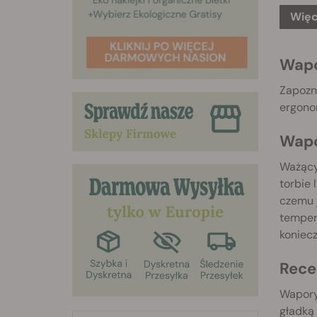
Więc
Wapo
Zapozna
ergono
Wapo
Ważący 
torbie 
czemu 
temper
koniec
Rece
Wapory
gładką