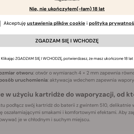
fektem zainicjowanym przez kariofilen, limonen i linalol.
Nie, nie ukończyłem(-łam) 18 lat
oyal Skywalker:
poczuj moc, gdy mircen, limonen i kariofilen 
ytrusów i pieprzu wzmacniają efekt jasności umysłu.
Akceptuję
ustawienia plików cookie
i
polityka prywatnoś
niczne mistrzostwo: przegląd specyfikacj
ryzacji CBD
ZGADZAM SIĘ I WCHODZĘ
ojemność zbiornika:
1 ml.
ymiary:
smukłe i przenośne kartridże do waporyzacji mają w
Klikając ZGADZAM SIĘ I WCHODZĘ, potwierdzasz, że masz ukończone 18 lat
ezystancja:
1,7Ω zoptymalizowana pod kątem produkcji płynnej
ozmiar otworu
: otwór o wymiarach 4 × 2 mm zapewnia równom
posób uruchomienia
: aktywacja wdechem zapewnia waporyz
e w użyciu kartridże do waporyzacji, od k
tu podłącz swój kartridż do baterii z gwintem 510, delikatni
się oszałamiającymi smakami i komfortowymi efektami. Aby z
owywać je w chłodnym i suchym miejscu.