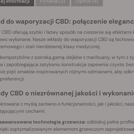
ej informacji
Pytania
(2)
Opinie (4)
d do waporyzacji CBD: połączenie elegancj
CBD oferują szybki i łatwy sposób na cieszenie się efektami 
owo wykonane. Nasze wkłady do waporyzacji CBD są fachowo
emowego i stali nierdzewnej klasy medycznej.
kompatybilne z szeroką gamą olejków z marihuany, w tym z ż
a i zapobiegająca zatykaniu konstrukcja zapewnia czyste, b
ie pięć smaków inspirowanych różnymi odmianami, aby odkryć 
preferencji.
dy CBD o niezrównanej jakości i wykonani
ktowane z myślą zarówno o funkcjonalności, jak i jakości, n
stępującymi cechami:
aawansowana technologia grzewcza:
odblokuj pełne profi
zięki zoptymalizowanym elementom grzewczym zaprojektowan