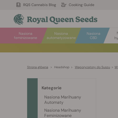
RQS Cannabis Blog
Cooking Guide
Nasiona
Nasiona
Nasiona
feminizowane
automatyzowane
CBD
hy
Strona główna
>
Headshop
>
Waporyzatory do Suszu
>
Wk
Kategorie
Nasiona Marihuany
Automaty
Nasiona Marihuany
Feminizowane