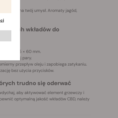
oddziałują na twój umysł. Aromaty jagód,
ci
i naszych wkładów do
ymiary 10,5 × 60 mm.
 i spójnej pary.
ierny przepływ oleju i zapobiega zatykaniu.
ację bez użycia przycisków.
tórych trudno się oderwać
e wdychaj, aby aktywować element grzewczy i
apewnić optymalną jakość wkładów CBD, należy