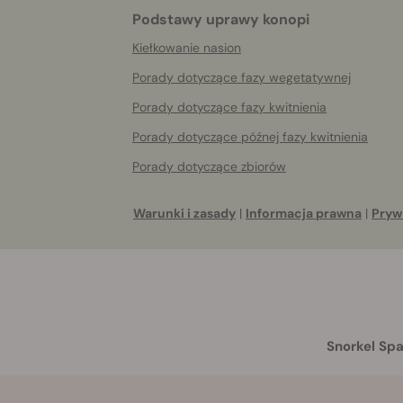
Podstawy uprawy konopi
Kiełkowanie nasion
Porady dotyczące fazy wegetatywnej
Porady dotyczące fazy kwitnienia
Porady dotyczące późnej fazy kwitnienia
Porady dotyczące zbiorów
Warunki i zasady
|
Informacja prawna
|
Pryw
Snorkel Spa