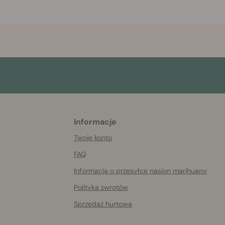
Informacje
More
helpful
Twoje konto
info
FAQ
Informacja o przesyłce nasion marihuany
Polityka zwrotów
Sprzedaż hurtowa