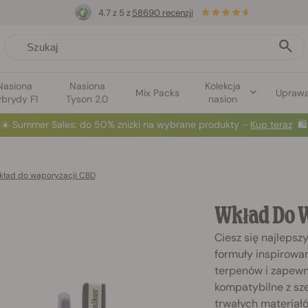
4.7 z 5 z
58690 recenzji
Nasiona
Nasiona
Kolekcja
Mix Packs
Upraw
brydy F1
Tyson 2.0
nasion
☀️
Summer Sales
: do 50% zniżki na wybrane produkty ⏤
Kup teraz
🛍️
ład do waporyzacji CBD
Wkład Do 
Ciesz się najleps
formuły inspirowa
terpenów i zapewn
kompatybilne z sz
trwałych materiałó