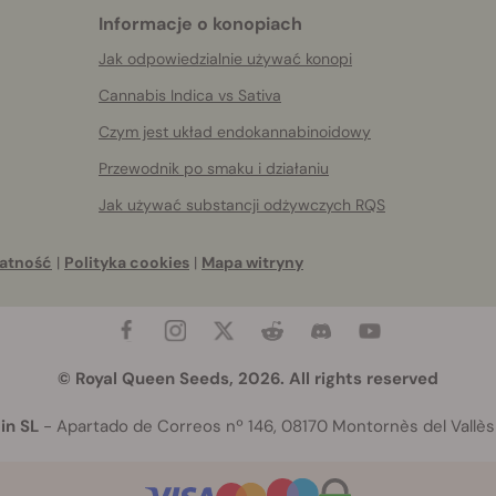
Informacje o konopiach
Jak odpowiedzialnie używać konopi
Cannabis Indica vs Sativa
Czym jest układ endokannabinoidowy
Przewodnik po smaku i działaniu
Jak używać substancji odżywczych RQS
atność
|
Polityka cookies
|
Mapa witryny
© Royal Queen Seeds, 2026. All rights reserved
in SL
- Apartado de Correos nº 146, 08170 Montornès del Vallès