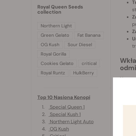
T
Royal Queen Seeds
s
collection
Z
p
Northern Light
Z
Green Gelato
Fat Banana
U
OG Kush
Sour Diesel
t
Royal Gorilla
Wkła
Cookies Gelato
critical
odmi
Royal Runtz
HulkBerry
Nasze 
legend
S
Top 10 Nasiona Konopi
m
1.
Special Queen 1
B
2.
Special Kush 1
L
3.
Northern Light Auto
d
4.
OG Kush
P