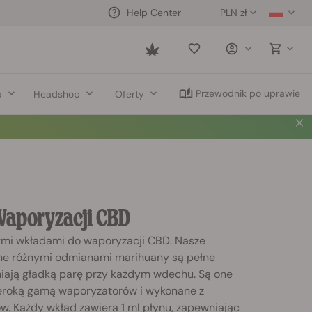
PLN zł
Help Center
Saved
items
Przewodnik po uprawie
a
Headshop
Oferty
Waporyzacji
CBD
zymi wkładami do waporyzacji CBD. Nasze
ne różnymi odmianami marihuany są pełne
iają gładką parę przy każdym wdechu. Są one
eroką gamą waporyzatorów i wykonane z
w. Każdy wkład zawiera 1 ml płynu, zapewniając