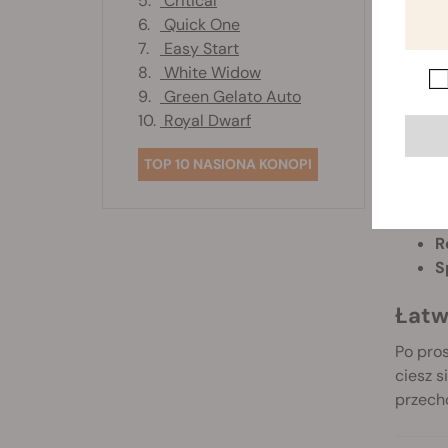
5.
Critical
e
6.
Quick One
R
7.
Easy Start
c
8.
White Widow
9.
Green Gelato Auto
Tech
10.
Royal Dwarf
wapo
TOP 10 NASIONA KONOPI
P
W
R
R
S
Łatw
Po pros
ciesz 
przech