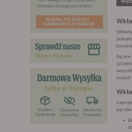
Więc
Wkła
Wkłady 
jednak
borokrz
Są one 
szczeln
wszystk
twoich 
Wkła
Zaproje
się na
Z
d