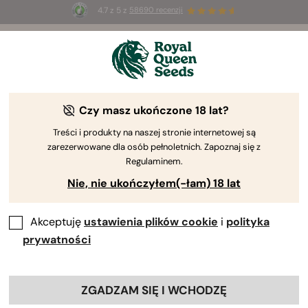
4.7 z 5 z
58690 recenzji
☀️
Summer Sales
: do 50% zniżki
na wybrane produkty ⏤
Kup teraz
🛍️
Czy masz ukończone 18 lat?
Treści i produkty na naszej stronie internetowej są
zarezerwowane dla osób pełnoletnich. Zapoznaj się z
Regulaminem.
Nie, nie ukończyłem(-łam) 18 lat
Akceptuję
ustawienia plików cookie
i
polityka
prywatności
ZGADZAM SIĘ I WCHODZĘ