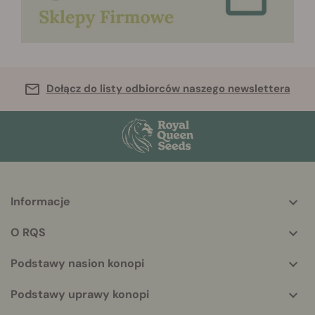
Dołącz do listy odbiorców naszego newslettera
Informacje
More
helpful
O RQS
info
Podstawy nasion konopi
Podstawy uprawy konopi