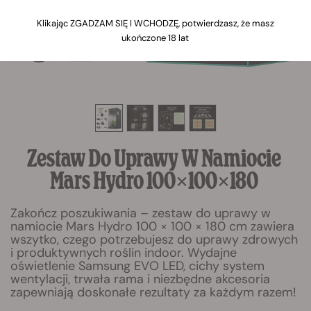
Klikając ZGADZAM SIĘ I WCHODZĘ, potwierdzasz, że masz
ukończone 18 lat
Zestaw Do Uprawy W Namiocie
Mars Hydro 100×100×180
Zakończ poszukiwania – zestaw do uprawy w
namiocie Mars Hydro 100 × 100 × 180 cm zawiera
wszytko, czego potrzebujesz do uprawy zdrowych
i produktywnych roślin indoor. Wydajne
oświetlenie Samsung EVO LED, cichy system
wentylacji, trwała rama i niezbędne akcesoria
zapewniają doskonałe rezultaty za każdym razem!