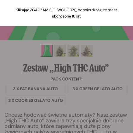
Klikając ZGADZAM SIĘ I WCHODZĘ, potwierdzasz, że masz
ukończone 18 lat
Zestaw „High THC Auto”
PACK CONTENT:
3 X FAT BANANA AUTO
3 X GREEN GELATO AUTO
3 X COOKIES GELATO AUTO
Chcesz hodować świetne automaty? Nasz zestaw
„High THC Auto” zawiera trzy specjalnie dobrane
odmiany auto, które zapewniają duże plony
żywicznych pąków wypełnionych THC – i to w