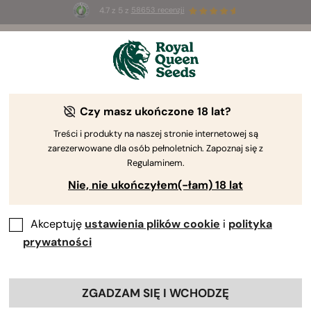
4.7 z 5 z
58653 recenzji
☀️
Summer Sales
: do 50% zniżki
na wybrane produkty ⏤
Kup teraz
🛍️
Czy masz ukończone 18 lat?
Treści i produkty na naszej stronie internetowej są
zarezerwowane dla osób pełnoletnich. Zapoznaj się z
Regulaminem.
Nie, nie ukończyłem(-łam) 18 lat
Akceptuję
ustawienia plików cookie
i
polityka
prywatności
ZGADZAM SIĘ I WCHODZĘ