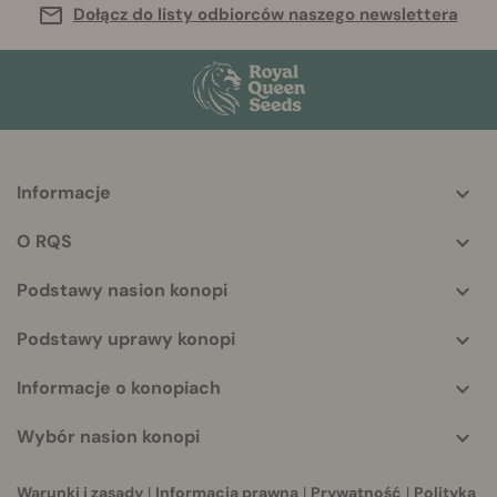
Dołącz do listy odbiorców naszego newslettera
Informacje
More
helpful
O RQS
info
Podstawy nasion konopi
Podstawy uprawy konopi
Informacje o konopiach
Wybór nasion konopi
Warunki i zasady
|
Informacja prawna
|
Prywatność
|
Polityka