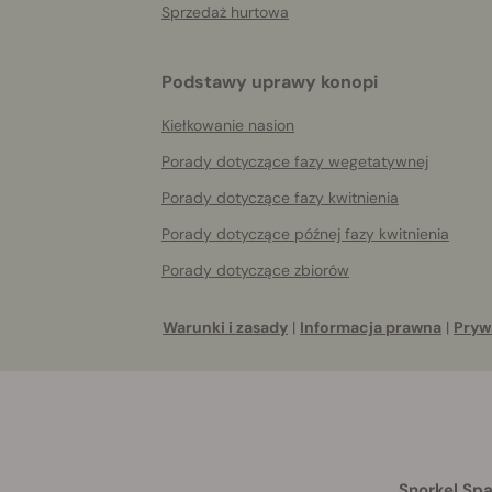
Sprzedaż hurtowa
Podstawy uprawy konopi
Kiełkowanie nasion
Porady dotyczące fazy wegetatywnej
Porady dotyczące fazy kwitnienia
Porady dotyczące późnej fazy kwitnienia
Porady dotyczące zbiorów
Warunki i zasady
|
Informacja prawna
|
Pryw
Snorkel Spa