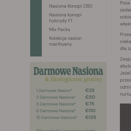
Poza
Nasiona Konopi CBD
zadań
Nasiona konopi
sobie
hybrydy F1
właś
Mix Packs
Przes
Kolekcja nasion
cieka
marihuany
dla 
Zespó
abyśc
Jeżel
przez
odmia
nurtu