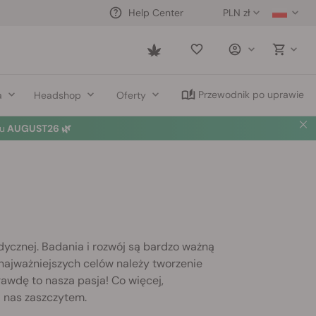
PLN zł
Help Center
Saved
items
Przewodnik po uprawie
a
Headshop
Oferty
u
AUGUST26 🌿
ycznej. Badania i rozwój są bardzo ważną
 najważniejszych celów należy tworzenie
wdę to nasza pasja! Co więcej,
 nas zaszczytem.