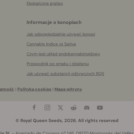
Ekologiczne gratisy
Informacje o konopiach
Jak odpowiedzialnie używać konopi
Cannabis Indica vs Sativa
Czym jest układ endokannabinoidowy
Przewodnik po smaku i działaniu
Jak używać substancji odżywczych RQS
atność
|
Polityka cookies
|
Mapa witryny
© Royal Queen Seeds, 2026. All rights reserved
in SL
- Apartado de Correos nº 146, 08170 Montornès del Vallès