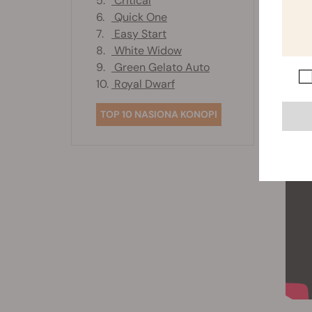
5.
Critical
6.
Quick One
7.
Easy Start
8.
White Widow
9.
Green Gelato Auto
10.
Royal Dwarf
TOP 10 NASIONA KONOPI