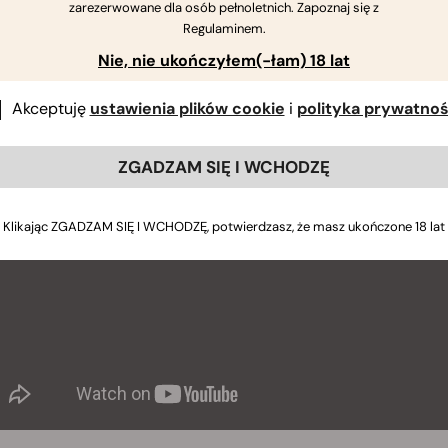
zarezerwowane dla osób pełnoletnich. Zapoznaj się z
Regulaminem.
Nie, nie ukończyłem(-łam) 18 lat
Akceptuję
ustawienia plików cookie
i
polityka prywatnoś
ZGADZAM SIĘ I WCHODZĘ
Klikając ZGADZAM SIĘ I WCHODZĘ, potwierdzasz, że masz ukończone 18 lat