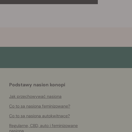
Podstawy nasion konopi
Jak przechowywać nasiona
Co to są nasiona feminizowane?
Co to są nasiona autokwitnące?
Regularne, CBD, auto i feminizowane
nasiona