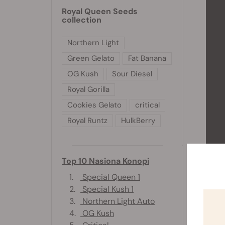
Royal Queen Seeds
collection
Northern Light
Green Gelato
Fat Banana
OG Kush
Sour Diesel
Royal Gorilla
Cookies Gelato
critical
Royal Runtz
HulkBerry
Top 10 Nasiona Konopi
1.
Special Queen 1
2.
Special Kush 1
3.
Northern Light Auto
4.
OG Kush