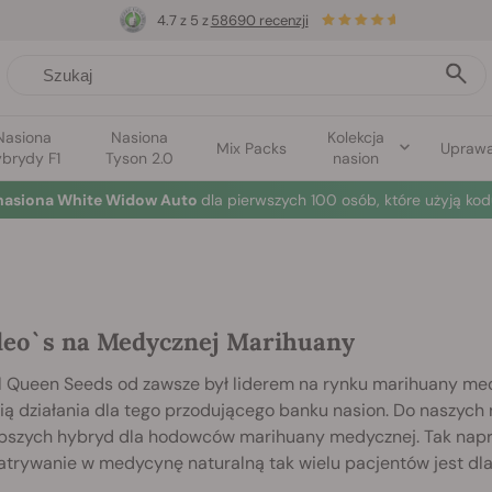
4.7 z 5 z
58690 recenzji
Nasiona
Nasiona
Kolekcja
Mix Packs
Upraw
brydy F1
Tyson 2.0
nasion
nasiona White Widow Auto
dla pierwszych 100 osób, które użyją kod
eo`s na Medycznej Marihuany
l Queen Seeds od zawsze był liderem na rynku marihuany med
ią działania dla tego przodującego banku nasion. Do naszych
epszych hybryd dla hodowców marihuany medycznej. Tak napra
atrywanie w medycynę naturalną tak wielu pacjentów jest dla