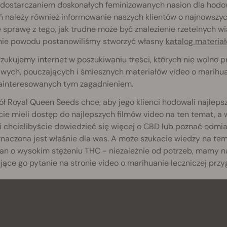
 dostarczaniem doskonałych feminizowanych nasion dla hod
 należy również informowanie naszych klientów o najnowszych
 sprawę z tego, jak trudne może być znalezienie rzetelnych w
nie powodu postanowiliśmy stworzyć własny
katalog materia
zukujemy internet w poszukiwaniu treści, których nie wolno p
wych, pouczających i śmiesznych materiałów video o marihua
zainteresowanych tym zagadnieniem.
ł Royal Queen Seeds chce, aby jego klienci hodowali najlep
ie mieli dostęp do najlepszych filmów video na ten temat, a
i chcielibyście dowiedzieć się więcej o CBD lub poznać odmian
naczona jest właśnie dla was. A może szukacie wiedzy na te
n o wysokim stężeniu THC - niezależnie od potrzeb, mamy na
jące go pytanie na stronie video o marihuanie leczniczej prz