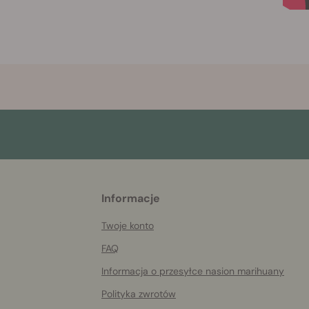
More
Informacje
helpful
info
Twoje konto
FAQ
Informacja o przesyłce nasion marihuany
Polityka zwrotów