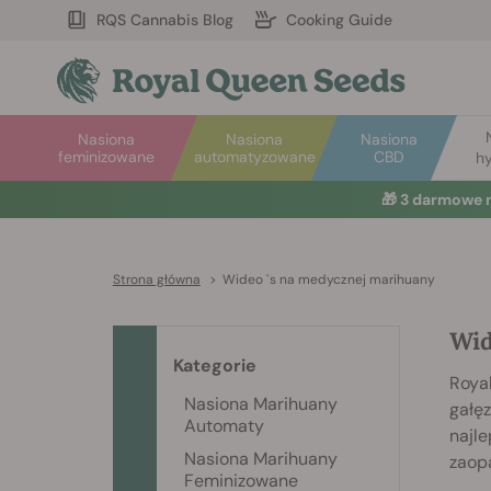
RQS Cannabis Blog
Cooking Guide
Nasiona
Nasiona
Nasiona
feminizowane
automatyzowane
CBD
hy
🎁
3 darmowe 
Strona główna
>
Wideo `s na medycznej marihuany
Wid
Kategorie
Roya
Nasiona Marihuany
gałęz
Automaty
najl
Nasiona Marihuany
zaop
Feminizowane