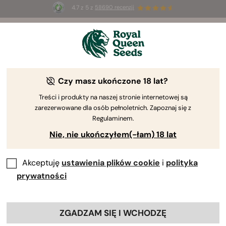
4.7 z 5 z
58690 recenzji
🎁
3 nasiona White Widow Auto
ZA DARMO dla
pierwszych 100 osób, które użyją kodu
AUGUST26 🌿
Czy masz ukończone 18 lat?
-15%
Treści i produkty na naszej stronie internetowej są
zarezerwowane dla osób pełnoletnich. Zapoznaj się z
Regulaminem.
Nie, nie ukończyłem(-łam) 18 lat
Akceptuję
ustawienia plików cookie
i
polityka
prywatności
ZGADZAM SIĘ I WCHODZĘ