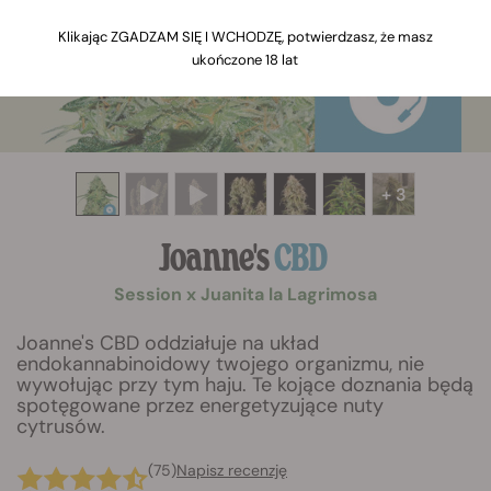
Klikając ZGADZAM SIĘ I WCHODZĘ, potwierdzasz, że masz
ukończone 18 lat
+ 3
Joanne's
CBD
Session x Juanita la Lagrimosa
Joanne's CBD oddziałuje na układ
endokannabinoidowy twojego organizmu, nie
wywołując przy tym haju. Te kojące doznania będą
spotęgowane przez energetyzujące nuty
cytrusów.
(75)
Napisz recenzję