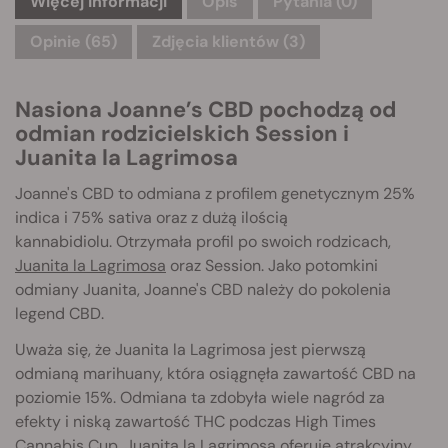
Więcej informacji
Opis
Pytania
(0)
Opinie (65)
Zdjęcia klientów (3)
Nasiona Joanne’s CBD pochodzą od
odmian rodzicielskich Session i
Juanita la Lagrimosa
Joanne's CBD to odmiana z profilem genetycznym 25%
indica i 75% sativa oraz z dużą ilością
kannabidiolu. Otrzymała profil po swoich rodzicach,
Juanita la Lagrimosa
oraz Session. Jako potomkini
odmiany Juanita, Joanne's CBD należy do pokolenia
legend CBD.
Uważa się, że Juanita la Lagrimosa jest pierwszą
odmianą marihuany, która osiągnęła zawartość CBD na
poziomie 15%. Odmiana ta zdobyła wiele nagród za
efekty i niską zawartość THC podczas High Times
Cannabis Cup. Juanita la Lagrimosa oferuje atrakcyjny