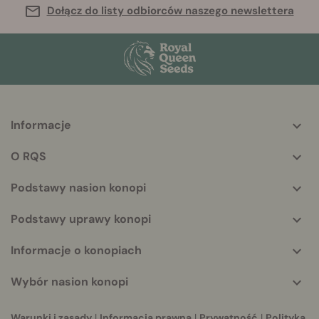
Dołącz do listy odbiorców naszego newslettera
Informacje
More
helpful
O RQS
info
Podstawy nasion konopi
Podstawy uprawy konopi
Informacje o konopiach
Wybór nasion konopi
Warunki i zasady
|
Informacja prawna
|
Prywatność
|
Polityka