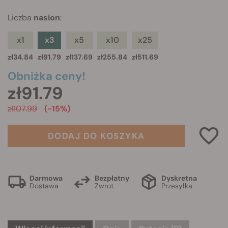
Liczba
nasion
:
x1
x3
x5
x10
x25
zł34.84
zł91.79
zł137.69
zł255.84
zł511.69
Obniżka ceny!
zł91.79
zł107.99
(-15%)
DODAJ DO KOSZYKA
Darmowa
Bezpłatny
Dyskretna
Dostawa
Zwrot
Przesyłka