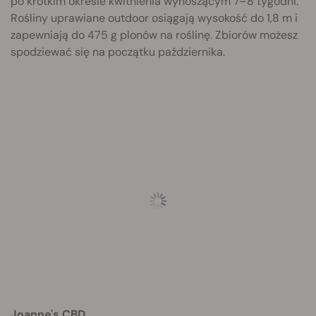
po krótkim okresie kwitnienia wynoszącym 7–8 tygodni.
Rośliny uprawiane outdoor osiągają wysokość do 1,8 m i
zapewniają do 475 g plonów na roślinę. Zbiorów możesz
spodziewać się na początku października.
Joanne's CBD