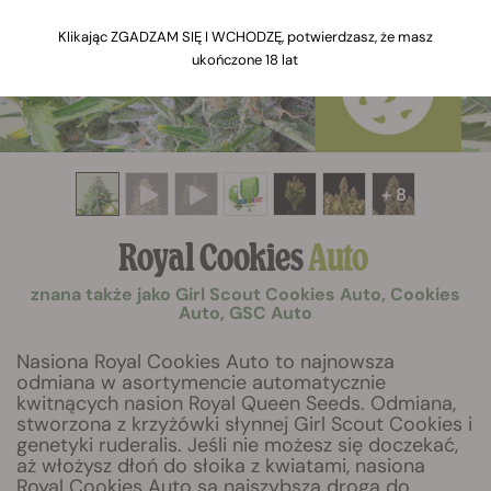
Klikając ZGADZAM SIĘ I WCHODZĘ, potwierdzasz, że masz
ukończone 18 lat
+ 8
Royal Cookies
Auto
znana także jako Girl Scout Cookies Auto, Cookies
Auto, GSC Auto
Nasiona Royal Cookies Auto to najnowsza
odmiana w asortymencie automatycznie
kwitnących nasion Royal Queen Seeds. Odmiana,
stworzona z krzyżówki słynnej Girl Scout Cookies i
genetyki ruderalis. Jeśli nie możesz się doczekać,
aż włożysz dłoń do słoika z kwiatami, nasiona
Royal Cookies Auto są najszybszą drogą do