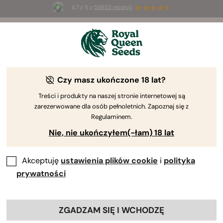
4.7 z 5 z
58653 recenzji
☀️
Summer Sales
: do 50% zniżki
na wybrane produkty ⏤
Kup teraz
🛍️
Czy masz ukończone 18 lat?
Treści i produkty na naszej stronie internetowej są
zarezerwowane dla osób pełnoletnich. Zapoznaj się z
Regulaminem.
Nie, nie ukończyłem(-łam) 18 lat
Akceptuję
ustawienia plików cookie
i
polityka
prywatności
ZGADZAM SIĘ I WCHODZĘ