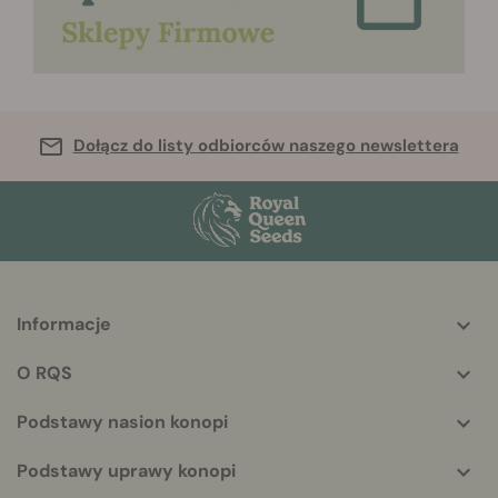
Dołącz do listy odbiorców naszego newslettera
Informacje
More
helpful
O RQS
info
Podstawy nasion konopi
Podstawy uprawy konopi