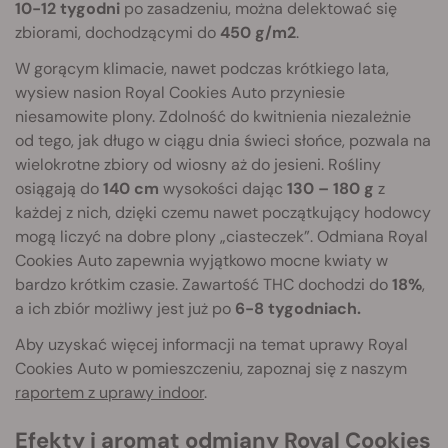
10-12 tygodni
po zasadzeniu, można delektować się
zbiorami, dochodzącymi do
450 g/m2
.
W gorącym klimacie, nawet podczas krótkiego lata,
wysiew nasion Royal Cookies Auto przyniesie
niesamowite plony. Zdolność do kwitnienia niezależnie
od tego, jak długo w ciągu dnia świeci słońce, pozwala na
wielokrotne zbiory od wiosny aż do jesieni. Rośliny
osiągają do
140 cm
wysokości dając
130 – 180 g
z
każdej z nich, dzięki czemu nawet początkujący hodowcy
mogą liczyć na dobre plony „ciasteczek”. Odmiana Royal
Cookies Auto zapewnia wyjątkowo mocne kwiaty w
bardzo krótkim czasie. Zawartość THC dochodzi do
18%
,
a ich zbiór możliwy jest już po
6-8 tygodniach.
Aby uzyskać więcej informacji na temat uprawy Royal
Cookies Auto w pomieszczeniu, zapoznaj się z naszym
raportem z uprawy indoor
.
Efekty i aromat odmiany Royal Cookies