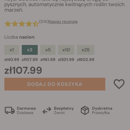
pysznych, automatycznie kwitnących roślin twoich
marzeń.
(514)
Napisz recenzję
Liczba
nasion
:
x1
x3
x5
x10
x25
zł40.99
zł107.99
zł161.99
zł301.99
zł602.99
zł107.99
DODAJ DO KOSZYKA
Darmowa
Bezpłatny
Dyskretna
Dostawa
Zwrot
Przesyłka