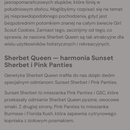
jasnopomarańczowych słupków, które lśnią w
południowym słońcu. Moglibyśmy rozpisać się na temat
jej nieprawdopodobnego pochodzenia, gdyż jest
bezpośrednim potomkiem znanej na całym świecie Girl
Scout Cookies. Zamiast tego, zacznijmy od tego, co
sprawia, że nasiona Sherbet Queen są tak atrakcyjne dla
wielu użytkowników holistycznych i rekreacyjnych.
Sherbet Queen — harmonia Sunset
Sherbet i Pink Panties
Genetyka Sherbet Queen trafiła do nas dzięki dwóm
specjalnym odmianom: Sunset Sherbet i Pink Panties.
Sunset Sherbet to mieszanka Pink Panties i GSC, które
przekazały odmianie Sherbet Queen pyszne, owocowe
smaki. Z drugiej strony, Pink Panties to mieszanka
Burmese i Florida Kush, która zapewnia cytrynowego
kopniaka z ziołowym posmakiem.