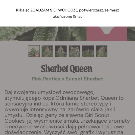
Klikając ZGADZAM SIĘ I WCHODZĘ, potwierdzasz, że masz
ukończone 18 lat
Sherbet Queen
Pink Panties x Sunset Sherbet
Daj swojemu umysłowi owocowego,
stymulującego kopa.Odmiana Sherbet Queen to
sensacyjna indica, która łamie stereotypy i
wywołuje intensywny haj zarówno ciała, jak i
umysłu.. Dzieląc geny ze sławną Girl Scout
Cookies, jej wyśmienite smaki, urzekające aromaty
i medyczne właściwości dają pełnowartościowe
doświadczenie. Wyczyść swój grafik i wyrusz na