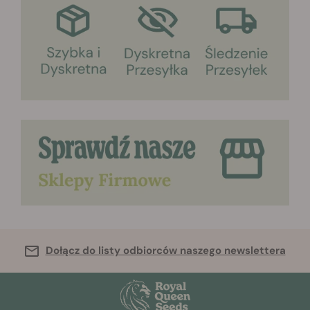
Dołącz do listy odbiorców naszego newslettera