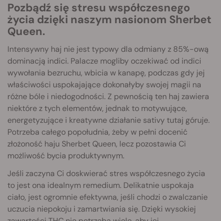
Pozbądź się stresu współczesnego
życia dzięki naszym nasionom Sherbet
Queen.
Intensywny haj nie jest typowy dla odmiany z 85%-ową
dominacją indici. Palacze mogliby oczekiwać od indici
wywołania bezruchu, wbicia w kanapę, podczas gdy jej
właściwości uspokajające dokonałyby swojej magii na
różne bóle i niedogodności. Z pewnością ten haj zawiera
niektóre z tych elementów, jednak to motywujące,
energetyzujące i kreatywne działanie sativy tutaj góruje.
Potrzeba całego popołudnia, żeby w pełni docenić
złożoność haju Sherbet Queen, lecz pozostawia Ci
możliwość bycia produktywnym.
Jeśli zaczyna Ci doskwierać stres współczesnego życia
to jest ona idealnym remedium. Delikatnie uspokaja
ciało, jest ogromnie efektywna, jeśli chodzi o zwalczanie
uczucia niepokoju i zamartwiania się. Dzięki wysokiej
zawartości THC nie potrzeba wiele, aby jej