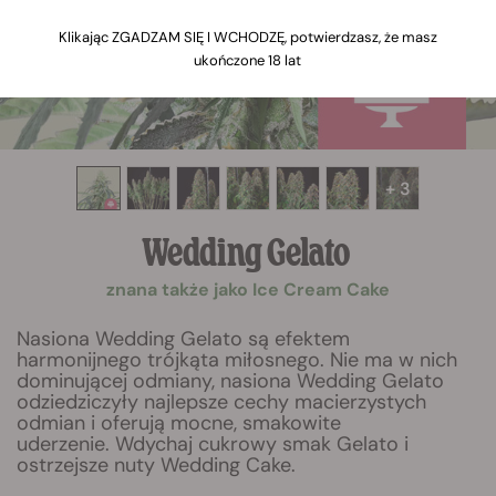
Klikając ZGADZAM SIĘ I WCHODZĘ, potwierdzasz, że masz
ukończone 18 lat
+ 3
Wedding Gelato
znana także jako Ice Cream Cake
Nasiona Wedding Gelato są efektem
harmonijnego trójkąta miłosnego. Nie ma w nich
dominującej odmiany, nasiona Wedding Gelato
odziedziczyły najlepsze cechy macierzystych
odmian i oferują mocne, smakowite
uderzenie. Wdychaj cukrowy smak Gelato i
ostrzejsze nuty Wedding Cake.