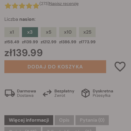
(273)
Napisz recenzję
Liczba
nasion
:
x1
x3
x5
x10
x25
zł58.49
zł139.99
zł212.99
zł386.99
zł773.99
zł139.99
DODAJ DO KOSZYKA
Darmowa
Bezpłatny
Dyskretna
Dostawa
Zwrot
Przesyłka
Więcej informacji
Opis
Pytania
(0)