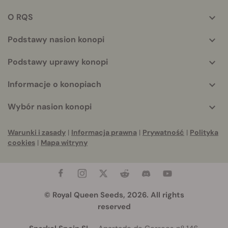
More
helpful
O RQS
info
Podstawy nasion konopi
Podstawy uprawy konopi
Informacje o konopiach
Wybór nasion konopi
Warunki i zasady
|
Informacja prawna
|
Prywatność
|
Polityka
cookies
|
Mapa witryny
© Royal Queen Seeds, 2026. All rights
reserved