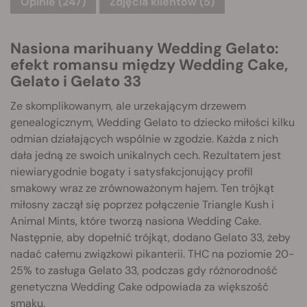
Opinie (247)
Zdjęcia klientów (5)
Nasiona marihuany Wedding Gelato:
efekt romansu między Wedding Cake,
Gelato i Gelato 33
Ze skomplikowanym, ale urzekającym drzewem
genealogicznym, Wedding Gelato to dziecko miłości kilku
odmian działających wspólnie w zgodzie. Każda z nich
dała jedną ze swoich unikalnych cech. Rezultatem jest
niewiarygodnie bogaty i satysfakcjonujący profil
smakowy wraz ze zrównoważonym hajem. Ten trójkąt
miłosny zaczął się poprzez połączenie Triangle Kush i
Animal Mints, które tworzą nasiona Wedding Cake.
Następnie, aby dopełnić trójkąt, dodano Gelato 33, żeby
nadać całemu związkowi pikanterii. THC na poziomie 20-
25% to zasługa Gelato 33, podczas gdy różnorodność
genetyczna Wedding Cake odpowiada za większość
smaku.