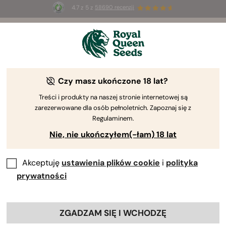
4.7 z 5 z
58690 recenzji
🎁
3 nasiona White Widow Auto
ZA DARMO dla
pierwszych 100 osób, które użyją kodu
AUGUST26 🌿
Czy masz ukończone 18 lat?
Treści i produkty na naszej stronie internetowej są
zarezerwowane dla osób pełnoletnich. Zapoznaj się z
Regulaminem.
Nie, nie ukończyłem(-łam) 18 lat
Akceptuję
ustawienia plików cookie
i
polityka
prywatności
ZGADZAM SIĘ I WCHODZĘ