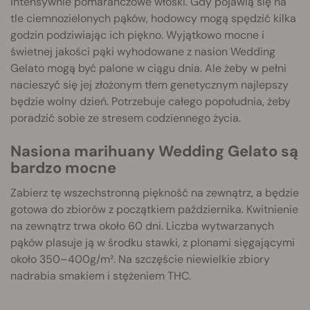
intensywnie pomarańczowe włoski. Gdy pojawią się na
tle ciemnozielonych pąków, hodowcy mogą spędzić kilka
godzin podziwiając ich piękno. Wyjątkowo mocne i
świetnej jakości pąki wyhodowane z nasion Wedding
Gelato mogą być palone w ciągu dnia. Ale żeby w pełni
nacieszyć się jej złożonym tłem genetycznym najlepszy
będzie wolny dzień. Potrzebuje całego popołudnia, żeby
poradzić sobie ze stresem codziennego życia.
Nasiona marihuany Wedding Gelato są
bardzo mocne
Zabierz tę wszechstronną piękność na zewnątrz, a będzie
gotowa do zbiorów z początkiem października. Kwitnienie
na zewnątrz trwa około 60 dni. Liczba wytwarzanych
pąków plasuje ją w środku stawki, z plonami sięgającymi
około 350–400g/m². Na szczęście niewielkie zbiory
nadrabia smakiem i stężeniem THC.