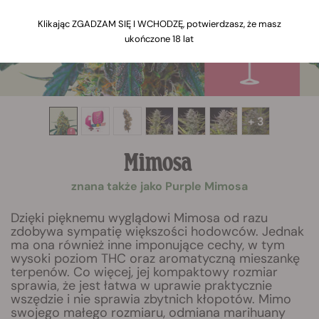
Klikając ZGADZAM SIĘ I WCHODZĘ, potwierdzasz, że masz
ukończone 18 lat
+ 3
Mimosa
znana także jako Purple Mimosa
Dzięki pięknemu wyglądowi Mimosa od razu
zdobywa sympatię większości hodowców. Jednak
ma ona również inne imponujące cechy, w tym
wysoki poziom THC oraz aromatyczną mieszankę
terpenów. Co więcej, jej kompaktowy rozmiar
sprawia, że jest łatwa w uprawie praktycznie
wszędzie i nie sprawia zbytnich kłopotów. Mimo
swojego małego rozmiaru, odmiana marihuany