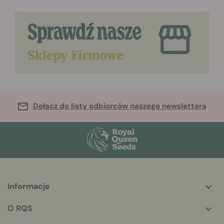
Dołącz do listy odbiorców naszego newslettera
Informacje
More
helpful
O RQS
info