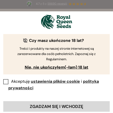
4.7 z 5 z
58690 recenzji
🎁
3 nasiona White Widow Auto
ZA DARMO dla
pierwszych 100 osób, które użyją kodu
AUGUST26 🌿
Czy masz ukończone 18 lat?
Treści i produkty na naszej stronie internetowej są
zarezerwowane dla osób pełnoletnich. Zapoznaj się z
Regulaminem.
Nie, nie ukończyłem(-łam) 18 lat
Akceptuję
ustawienia plików cookie
i
polityka
prywatności
ZGADZAM SIĘ I WCHODZĘ