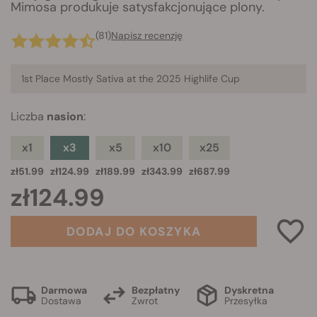
Mimosa produkuje satysfakcjonujące plony.
(81)
Napisz recenzję
1st Place Mostly Sativa at the 2025 Highlife Cup
Liczba
nasion
:
x1
x3
x5
x10
x25
zł51.99
zł124.99
zł189.99
zł343.99
zł687.99
zł124.99
DODAJ DO KOSZYKA
Darmowa
Bezpłatny
Dyskretna
Dostawa
Zwrot
Przesyłka