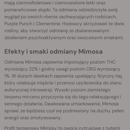
mają ciemnofioletowe i ciemnozielone łatki oraz
pomarańczowe słupki. Ta odmiana odziedziczyła swój
wygląd po swoich równie zachwycających rodzicach,
Purple Punch i Clementine. Hodowcy skrzyżowali te dwie
rośliny, aby stworzyć odmianę ze zbalansowanym
działaniem psychoaktywnym oraz owocowymi smakami.
Efekty i smaki odmiany Mimosa
Odmiana Mimosa zapewnia imponujący poziom THC
wynoszący 22% i godny uwagi poziom CBG wynoszący
1%. W dużych dawkach zapewnia upalający, fizyczny haj,
który relaksuje mięśnie i przenosi użytkownika do stanu
euforycznej introwersji. Wysoki poziom ziemistego
terpenu mircenu przyczynia się do tego relaksującego i
sennego działania. Dawkowana umiarkowanie, Mimosa
sprawi, że będziesz czuł się podniesiony na duchu, pełen
energii oraz zmotywowany.
Profil terpenowy Mimosy to owoce cytrusowe z nutami