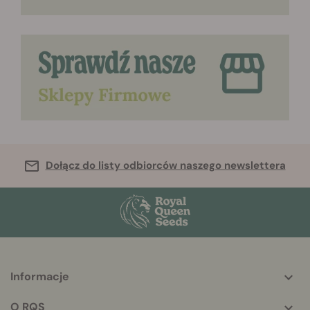
Dołącz do listy odbiorców naszego newslettera
Informacje
More
helpful
O RQS
info