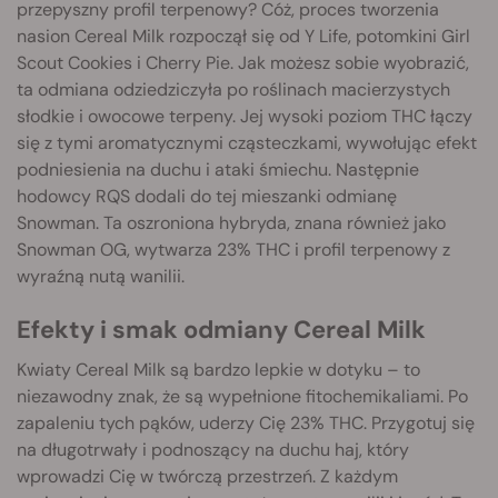
przepyszny profil terpenowy? Cóż, proces tworzenia
nasion Cereal Milk rozpoczął się od Y Life, potomkini Girl
Scout Cookies i Cherry Pie. Jak możesz sobie wyobrazić,
ta odmiana odziedziczyła po roślinach macierzystych
słodkie i owocowe terpeny. Jej wysoki poziom THC łączy
się z tymi aromatycznymi cząsteczkami, wywołując efekt
podniesienia na duchu i ataki śmiechu. Następnie
hodowcy RQS dodali do tej mieszanki odmianę
Snowman. Ta oszroniona hybryda, znana również jako
Snowman OG, wytwarza 23% THC i profil terpenowy z
wyraźną nutą wanilii.
Efekty i smak odmiany Cereal Milk
Kwiaty Cereal Milk są bardzo lepkie w dotyku – to
niezawodny znak, że są wypełnione fitochemikaliami. Po
zapaleniu tych pąków, uderzy Cię 23% THC. Przygotuj się
na długotrwały i podnoszący na duchu haj, który
wprowadzi Cię w twórczą przestrzeń. Z każdym