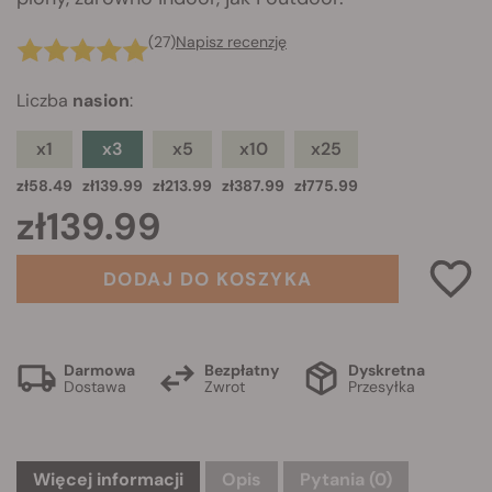
(27)
Napisz recenzję
Liczba
nasion
:
x1
x3
x5
x10
x25
zł58.49
zł139.99
zł213.99
zł387.99
zł775.99
zł139.99
DODAJ DO KOSZYKA
Darmowa
Bezpłatny
Dyskretna
Dostawa
Zwrot
Przesyłka
Więcej informacji
Opis
Pytania
(0)