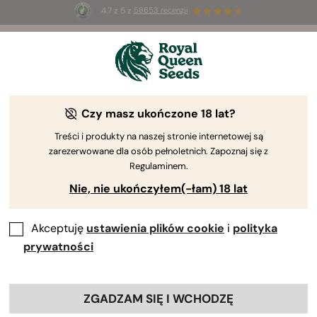
4.7 z 5 z
58653 recenzji
☀️
Summer Sales
: do 50% zniżki
na wybrane produkty ⏤
Kup teraz
🛍️
Czy masz ukończone 18 lat?
Treści i produkty na naszej stronie internetowej są
zarezerwowane dla osób pełnoletnich. Zapoznaj się z
Regulaminem.
Nie, nie ukończyłem(-łam) 18 lat
Akceptuję
ustawienia plików cookie
i
polityka
prywatności
ZGADZAM SIĘ I WCHODZĘ