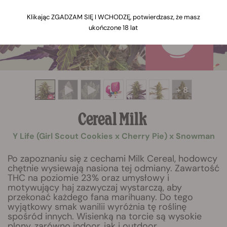
Klikając ZGADZAM SIĘ I WCHODZĘ, potwierdzasz, że masz
ukończone 18 lat
+ 8
Cereal Milk
Y Life (Girl Scout Cookies x Cherry Pie) x Snowman
Po zapoznaniu się z cechami Milk Cereal, hodowcy
chętnie wysiewają nasiona tej odmiany. Zawartość
THC na poziomie 23% oraz umysłowy i
motywujący haj zazwyczaj wystarczą, aby
przekonać każdego fana marihuany. Do tego
wyjątkowy smak wanilii wyróżnia tę roślinę
spośród innych. Wisienką na torcie są wysokie
plony, zarówno indoor, jak i outdoor.