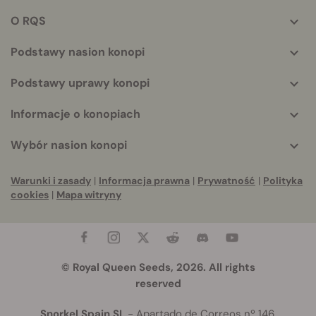
helpful
O RQS
info
Podstawy nasion konopi
Podstawy uprawy konopi
Informacje o konopiach
Wybór nasion konopi
Warunki i zasady
|
Informacja prawna
|
Prywatność
|
Polityka
cookies
|
Mapa witryny
© Royal Queen Seeds, 2026. All rights
reserved
Snorkel Spain SL
- Apartado de Correos nº 146,