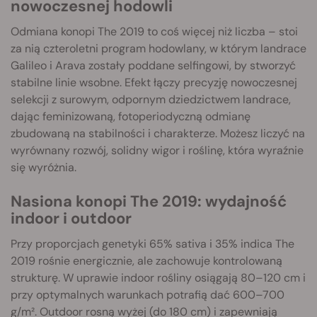
nowoczesnej hodowli
Odmiana konopi The 2019 to coś więcej niż liczba – stoi
za nią czteroletni program hodowlany, w którym landrace
Galileo i Arava zostały poddane selfingowi, by stworzyć
stabilne linie wsobne. Efekt łączy precyzję nowoczesnej
selekcji z surowym, odpornym dziedzictwem landrace,
dając feminizowaną, fotoperiodyczną odmianę
zbudowaną na stabilności i charakterze. Możesz liczyć na
wyrównany rozwój, solidny wigor i roślinę, która wyraźnie
się wyróżnia.
Nasiona konopi The 2019: wydajność
indoor i outdoor
Przy proporcjach genetyki 65% sativa i 35% indica The
2019 rośnie energicznie, ale zachowuje kontrolowaną
strukturę. W uprawie indoor rośliny osiągają 80–120 cm i
przy optymalnych warunkach potrafią dać 600–700
g/m². Outdoor rosną wyżej (do 180 cm) i zapewniają