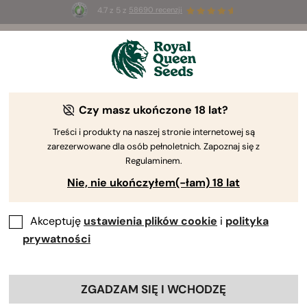
4.7 z 5 z
58690 recenzji
🎁
3 nasiona White Widow Auto
ZA DARMO dla
pierwszych 100 osób, które użyją kodu
AUGUST26 🌿
Czy masz ukończone 18 lat?
Treści i produkty na naszej stronie internetowej są
zarezerwowane dla osób pełnoletnich. Zapoznaj się z
Regulaminem.
Nie, nie ukończyłem(-łam) 18 lat
Akceptuję
ustawienia plików cookie
i
polityka
prywatności
ZGADZAM SIĘ I WCHODZĘ