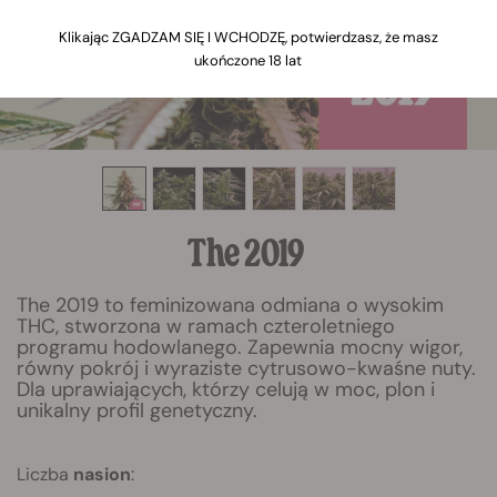
Klikając ZGADZAM SIĘ I WCHODZĘ, potwierdzasz, że masz
ukończone 18 lat
The 2019
The 2019 to feminizowana odmiana o wysokim
THC, stworzona w ramach czteroletniego
programu hodowlanego. Zapewnia mocny wigor,
równy pokrój i wyraziste cytrusowo-kwaśne nuty.
Dla uprawiających, którzy celują w moc, plon i
unikalny profil genetyczny.
Liczba
nasion
: