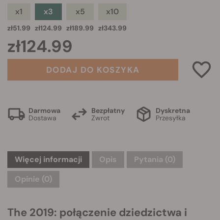
x1
x3
x5
x10
zł51.99
zł124.99
zł189.99
zł343.99
zł124.99
DODAJ DO KOSZYKA
Darmowa
Bezpłatny
Dyskretna
Dostawa
Zwrot
Przesyłka
Więcej informacji
Opis
Pytania
(0)
Opinie (0)
The 2019: połączenie dziedzictwa i