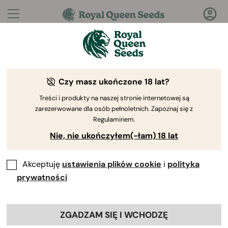
Pytania?
Odpowiedzi!
Czy masz ukończone 18 lat?
Witamy w Royal Queen Seeds Help Center
Treści i produkty na naszej stronie internetowej są
zarezerwowane dla osób pełnoletnich. Zapoznaj się z
Regulaminem.
Nie, nie ukończyłem(-łam) 18 lat
Akceptuję
ustawienia plików cookie
i
polityka
Help Center
>
RQS Growers Club
Back
prywatności
ZGADZAM SIĘ I WCHODZĘ
RQS Growers Club