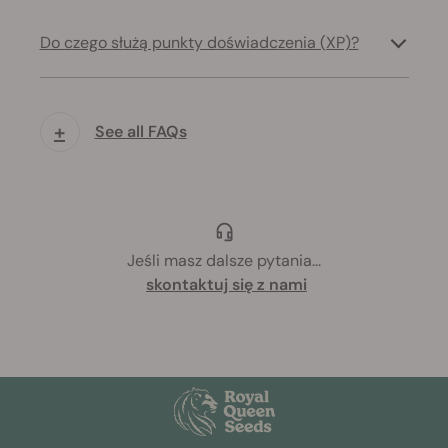
Do czego służą punkty doświadczenia (XP)?
+
See all FAQs
Jeśli masz dalsze pytania
...
skontaktuj się z nami