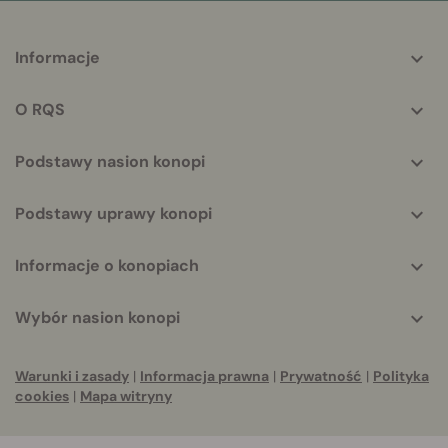
More
Informacje
helpful
info
O RQS
Podstawy nasion konopi
Podstawy uprawy konopi
Informacje o konopiach
Wybór nasion konopi
Warunki i zasady
|
Informacja prawna
|
Prywatność
|
Polityka
cookies
|
Mapa witryny