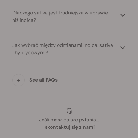
Dlaczego sativa jest trudniejsza w uprawie
niż indica?
Jak wybrać między odmianami indica, sativa
i hybrydowymi?
+
See all FAQs
Jeśli masz dalsze pytania
...
skontaktuj się z nami