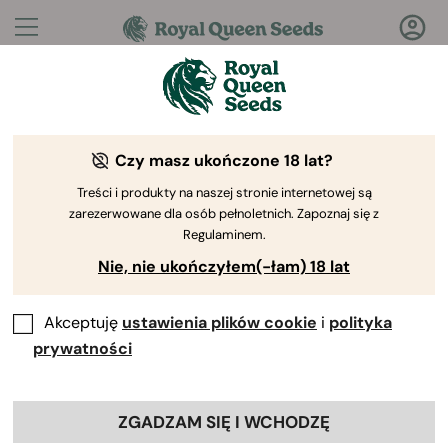
Pytania?
Odpowiedzi!
Czy masz ukończone 18 lat?
Witamy w Royal Queen Seeds Help Center
Treści i produkty na naszej stronie internetowej są
zarezerwowane dla osób pełnoletnich. Zapoznaj się z
Regulaminem.
Nie, nie ukończyłem(-łam) 18 lat
Akceptuję
ustawienia plików cookie
i
polityka
Help Center
>
Produkty i
Back
Uprawa
>
Genetyka
prywatności
ZGADZAM SIĘ I WCHODZĘ