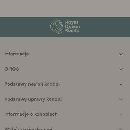
More
Informacje
helpful
info
O RQS
Podstawy nasion konopi
Podstawy uprawy konopi
Informacje o konopiach
Wybór nasion konopi