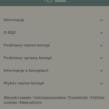
More
Informacje
helpful
info
O RQS
Podstawy nasion konopi
Podstawy uprawy konopi
Informacje o konopiach
Wybór nasion konopi
Warunki i zasady
|
Informacja prawna
|
Prywatność
|
Polityka
cookies
|
Mapa witryny