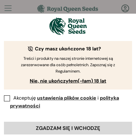
Pytania?
Odpowiedzi!
Czy masz ukończone 18 lat?
Witamy w Royal Queen Seeds Help Center
Treści i produkty na naszej stronie internetowej są
zarezerwowane dla osób pełnoletnich. Zapoznaj się z
Regulaminem.
Nie, nie ukończyłem(-łam) 18 lat
Akceptuję
ustawienia plików cookie
i
polityka
Help Center
>
Moje zamówienia
Back
prywatności
ZGADZAM SIĘ I WCHODZĘ
Moje Zamówienia