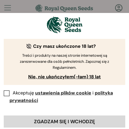
Pytania?
Odpowiedzi!
Czy masz ukończone 18 lat?
Witamy w Royal Queen Seeds Help Center
Treści i produkty na naszej stronie internetowej są
zarezerwowane dla osób pełnoletnich. Zapoznaj się z
Regulaminem.
Nie, nie ukończyłem(-łam) 18 lat
Akceptuję
ustawienia plików cookie
i
polityka
Help Center
>
Produkty i
Back
Uprawa
>
Kiełkowanie
>
prywatności
Jak długo trwa kiełkowanie
ZGADZAM SIĘ I WCHODZĘ
nasion?