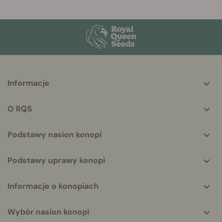
More
Informacje
helpful
info
O RQS
Podstawy nasion konopi
Podstawy uprawy konopi
Informacje o konopiach
Wybór nasion konopi