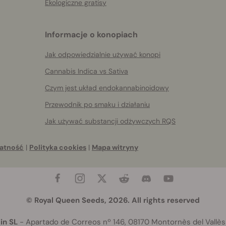
Ekologiczne gratisy
Informacje o konopiach
Jak odpowiedzialnie używać konopi
Cannabis Indica vs Sativa
Czym jest układ endokannabinoidowy
Przewodnik po smaku i działaniu
Jak używać substancji odżywczych RQS
atność
|
Polityka cookies
|
Mapa witryny
© Royal Queen Seeds, 2026. All rights reserved
in SL
- Apartado de Correos nº 146, 08170 Montornès del Vallès