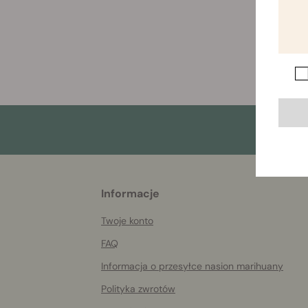
More
Informacje
helpful
info
Twoje konto
FAQ
Informacja o przesyłce nasion marihuany
Polityka zwrotów