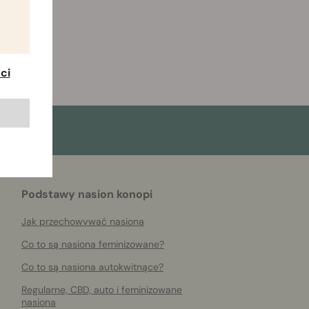
ci
Podstawy nasion konopi
Jak przechowywać nasiona
Co to są nasiona feminizowane?
Co to są nasiona autokwitnące?
Regularne, CBD, auto i feminizowane
nasiona