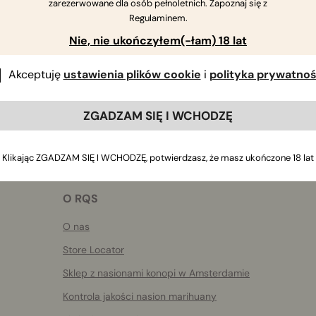
zarezerwowane dla osób pełnoletnich. Zapoznaj się z
Jeśli masz dalsze pytania
,
skontaktuj się z nami
Regulaminem.
Nie, nie ukończyłem(-łam) 18 lat
Akceptuję
ustawienia plików cookie
i
polityka prywatnoś
ZGADZAM SIĘ I WCHODZĘ
Klikając ZGADZAM SIĘ I WCHODZĘ, potwierdzasz, że masz ukończone 18 lat
O RQS
O nas
Store Locator
Sklep z nasionami konopi w Amsterdamie
Kontrola jakości nasion marihuany