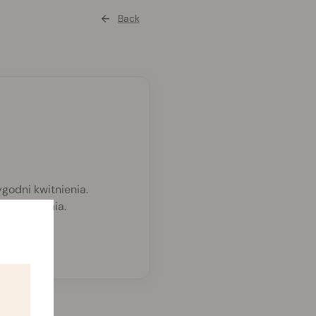
Back
godni kwitnienia.
kiełkowania.