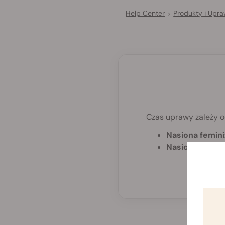
Help Center
Produkty i Upr
>
Czas uprawy zależy o
Nasiona femin
Nasiona autom