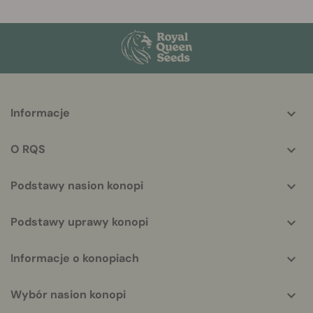
More
Informacje
helpful
info
O RQS
Podstawy nasion konopi
Podstawy uprawy konopi
Informacje o konopiach
Wybór nasion konopi