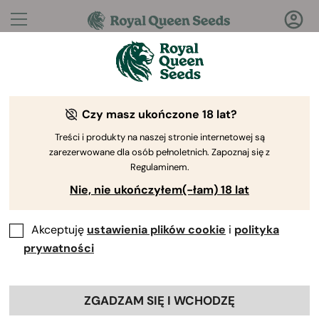
Pytania?
Odpowiedzi!
Czy masz ukończone 18 lat?
Witamy w Royal Queen Seeds Help Center
Treści i produkty na naszej stronie internetowej są
zarezerwowane dla osób pełnoletnich. Zapoznaj się z
Regulaminem.
Nie, nie ukończyłem(-łam) 18 lat
Akceptuję
ustawienia plików cookie
i
polityka
Help Center
>
Rabaty
>
Back
prywatności
Moje aktywne kupony
ZGADZAM SIĘ I WCHODZĘ