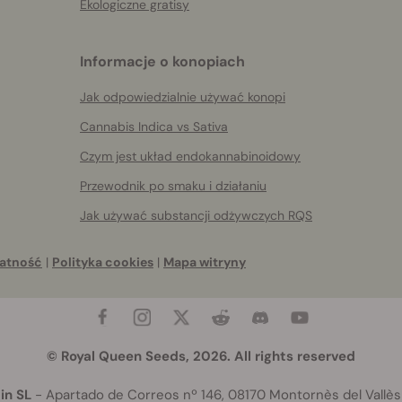
Ekologiczne gratisy
Informacje o konopiach
Jak odpowiedzialnie używać konopi
Cannabis Indica vs Sativa
Czym jest układ endokannabinoidowy
Przewodnik po smaku i działaniu
Jak używać substancji odżywczych RQS
atność
|
Polityka cookies
|
Mapa witryny
© Royal Queen Seeds, 2026. All rights reserved
in SL
- Apartado de Correos nº 146, 08170 Montornès del Vallès