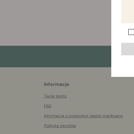
More
Informacje
helpful
info
Twoje konto
FAQ
Informacja o przesyłce nasion marihuany
Polityka zwrotów