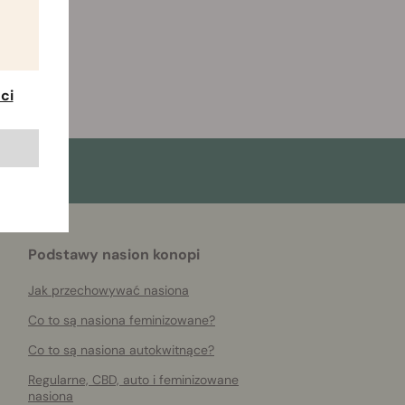
ci
Podstawy nasion konopi
Jak przechowywać nasiona
Co to są nasiona feminizowane?
Co to są nasiona autokwitnące?
Regularne, CBD, auto i feminizowane
nasiona