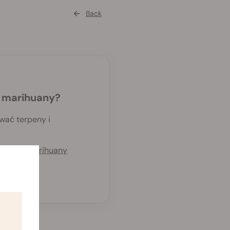
Back
z marihuany?
wać terpeny i
ryzacji marihuany