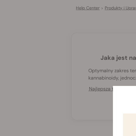
Help Center
Produkty i Upr
>
Jaka jest n
Optymalny zakres te
kannabinoidy, jednocz
Najlepsza temperatu