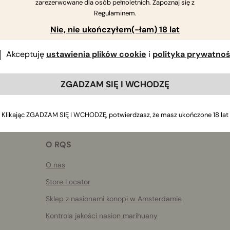
zarezerwowane dla osób pełnoletnich. Zapoznaj się z
Jeśli masz dalsze pytania
,
skontaktuj się z nami
Regulaminem.
Nie, nie ukończyłem(-łam) 18 lat
Akceptuję
ustawienia plików cookie
i
polityka prywatnoś
ZGADZAM SIĘ I WCHODZĘ
Klikając ZGADZAM SIĘ I WCHODZĘ, potwierdzasz, że masz ukończone 18 lat
O RQS
O nas
Store Locator
Sklep z nasionami konopi w Amsterdamie
Kontrola jakości nasion marihuany