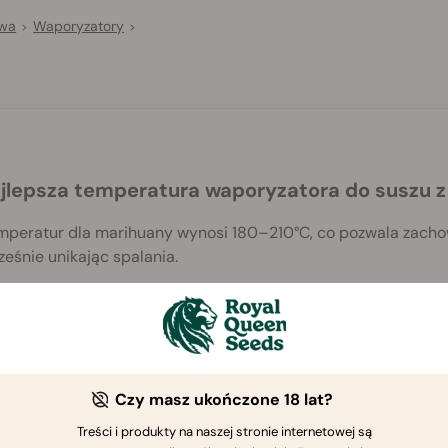
awa
Waporyzatory
>
>
ajlepsza temperatura waporyzatora do suszu 
mperatur dla marihuany wynosi 180–210°C, co pozwala zacho
eśnie unikając spalania.
ra do waporyzacji marihuany: kompletny przewodnik po wapo
Czy masz ukończone 18 lat?
Treści i produkty na naszej stronie internetowej są