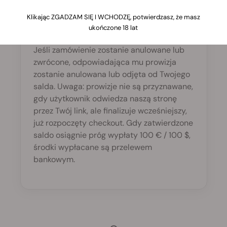
Prowizje są zatwierdzane po tym, jak
Klikając ZGADZAM SIĘ I WCHODZĘ, potwierdzasz, że masz
polecony klient otrzyma swoje zamówienie,
ukończone 18 lat
a zakup zostanie w pełni zweryfikowany.
Jeśli zamówienie zostanie anulowane lub
zwrócone, odpowiadająca mu prowizja
zostanie anulowana lub odjęta od Twojego
salda. Uwaga: prowizje nie są przyznawane,
gdy użytkownik odwiedza naszą stronę
przez Twój link, ale finalizuje wcześniejszy,
już rozpoczęty checkout. Gdy zatwierdzone
saldo osiągnie próg wypłaty 100 € / 100 $,
środki wypłacane są przelewem
bankowym.