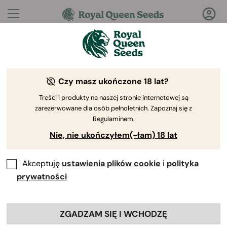
Pytania?
Odpowiedzi!
Czy masz ukończone 18 lat?
Witamy w Royal Queen Seeds Help Center
Treści i produkty na naszej stronie internetowej są
zarezerwowane dla osób pełnoletnich. Zapoznaj się z
Regulaminem.
Nie, nie ukończyłem(-łam) 18 lat
Akceptuję
ustawienia plików cookie
i
polityka
Help Center
>
Współpraca
>
Back
prywatności
Kiedy prowizje są zatwierdzane i
ZGADZAM SIĘ I WCHODZĘ
jak są wypłacane?