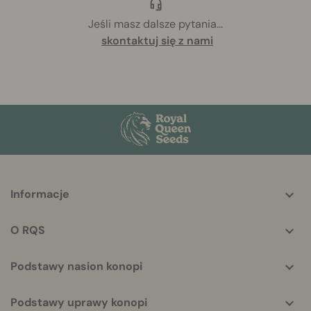
Jeśli masz dalsze pytania
...
skontaktuj się z nami
More
Informacje
helpful
info
O RQS
Podstawy nasion konopi
Podstawy uprawy konopi