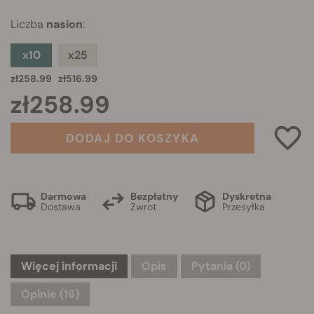
Liczba
nasion
:
x10
x25
zł258.99
zł516.99
zł258.99
DODAJ DO KOSZYKA
Darmowa
Bezpłatny
Dyskretna
Dostawa
Zwrot
Przesyłka
Więcej informacji
Opis
Pytania
(0)
Opinie (16)