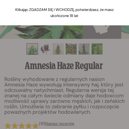
Klikając ZGADZAM SIĘ I WCHODZĘ, potwierdzasz, że masz
ukończone 18 lat
Amnesia Haze Regular
Rośliny wyhodowane z regularnych nasion
Amnesia Haze wywołują intensywny haj, który jest
odczuwalny natychmiast. Regularna wersja tej
znanej na całym świecie odmiany daje hodowcom
możliwość uprawy zarówno męskich, jak i żeńskich
roślin. Umożliwia to zebranie pyłku i rozpoczęcie
poważnych projektów hodowlanych.
(18)
Napisz recenzję