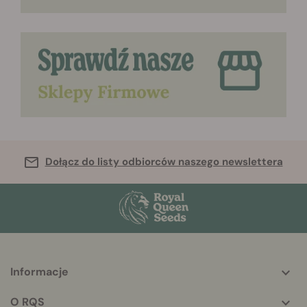
Dołącz do listy odbiorców naszego newslettera
Informacje
More
helpful
O RQS
info