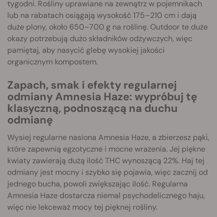
tygodni. Rośliny uprawiane na zewnątrz w pojemnikach
lub na rabatach osiągają wysokość 175–210 cm i dają
duże plony, około 650–700 g na roślinę. Outdoor te duże
okazy potrzebują dużo składników odżywczych, więc
pamiętaj, aby nasycić glebę wysokiej jakości
organicznym kompostem.
Zapach, smak i efekty regularnej
odmiany Amnesia Haze: wypróbuj tę
klasyczną, podnoszącą na duchu
odmianę
Wysiej regularne nasiona Amnesia Haze, a zbierzesz pąki,
które zapewnią egzotyczne i mocne wrażenia. Jej piękne
kwiaty zawierają dużą ilość THC wynoszącą 22%. Haj tej
odmiany jest mocny i szybko się pojawia, więc zacznij od
jednego bucha, powoli zwiększając ilość. Regularna
Amnesia Haze dostarcza niemal psychodelicznego haju,
więc nie lekceważ mocy tej pięknej rośliny.