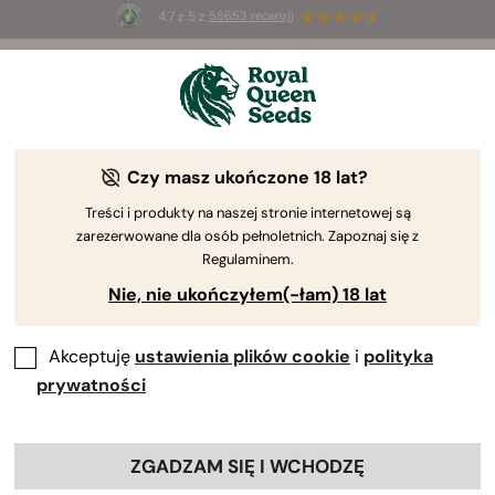
4.7 z 5 z
58653 recenzji
☀️
Summer Sales
: do 50% zniżki
na wybrane produkty ⏤
Kup teraz
🛍️
Czy masz ukończone 18 lat?
Treści i produkty na naszej stronie internetowej są
zarezerwowane dla osób pełnoletnich. Zapoznaj się z
Regulaminem.
Nie, nie ukończyłem(-łam) 18 lat
Akceptuję
ustawienia plików cookie
i
polityka
prywatności
ZGADZAM SIĘ I WCHODZĘ