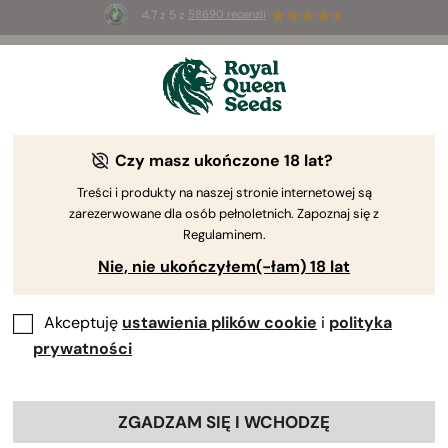
4.7 z 5 z
58690 recenzji
🎁
3 nasiona White Widow Auto
ZA DARMO dla
pierwszych 100 osób, które użyją kodu
AUGUST26 🌿
Czy masz ukończone 18 lat?
Treści i produkty na naszej stronie internetowej są
zarezerwowane dla osób pełnoletnich. Zapoznaj się z
Regulaminem.
Nie, nie ukończyłem(-łam) 18 lat
Akceptuję
ustawienia plików cookie
i
polityka
prywatności
ZGADZAM SIĘ I WCHODZĘ