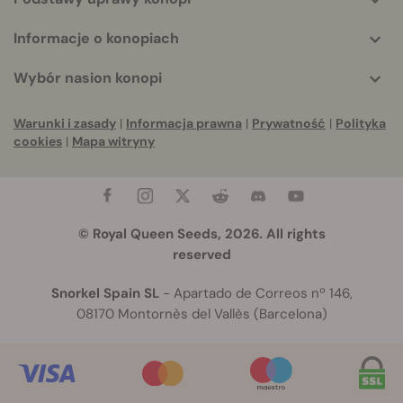
Informacje o konopiach
Wybór nasion konopi
Warunki i zasady
|
Informacja prawna
|
Prywatność
|
Polityka
cookies
|
Mapa witryny
© Royal Queen Seeds, 2026. All rights
reserved
Snorkel Spain SL
- Apartado de Correos nº 146,
08170 Montornès del Vallès (Barcelona)