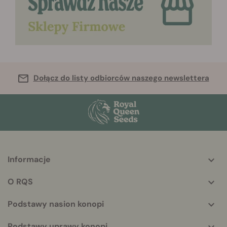
Dołącz do listy odbiorców naszego newslettera
Informacje
More
helpful
O RQS
info
Podstawy nasion konopi
Podstawy uprawy konopi