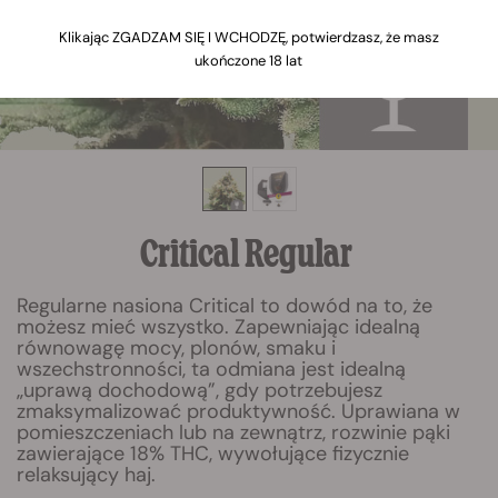
Klikając ZGADZAM SIĘ I WCHODZĘ, potwierdzasz, że masz
ukończone 18 lat
Critical Regular
Regularne nasiona Critical to dowód na to, że
możesz mieć wszystko. Zapewniając idealną
równowagę mocy, plonów, smaku i
wszechstronności, ta odmiana jest idealną
„uprawą dochodową”, gdy potrzebujesz
zmaksymalizować produktywność. Uprawiana w
pomieszczeniach lub na zewnątrz, rozwinie pąki
zawierające 18% THC, wywołujące fizycznie
relaksujący haj.