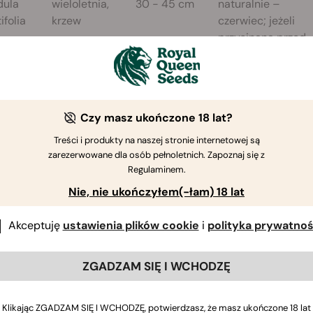
dula
wieloletnia,
30 - 45 cm
naturalnie –
ifolia
krzew
czerwiec; jeżeli
przycinana przed
zbiorem, drugi –
letnie kwitnienie w
sierpniu
Czy masz ukończone 18 lat?
pH
Gleba
Kiełkowanie
Odle
Treści i produkty na naszej stronie internetowej są
ej 6,5 do 7,5.
lekka, głęboka i
14-21 dni / 10-
45-60
zarezerwowane dla osób pełnoletnich. Zapoznaj się z
Regulaminem.
a możliwa w
niezbyt zasobna.
16°C
siebie
e 6,1 – 8,5
Dobrze
Nie, nie ukończyłem(-łam) 18 lat
wydrenowana
Akceptuję
ustawienia plików cookie
i
polityka prywatnoś
ZGADZAM SIĘ I WCHODZĘ
Klikając ZGADZAM SIĘ I WCHODZĘ, potwierdzasz, że masz ukończone 18 lat