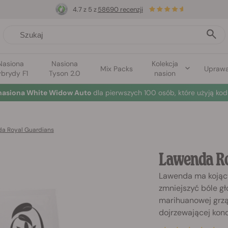
4.7 z 5 z
58690 recenzji
Nasiona
Nasiona
Kolekcja
Mix Packs
Upraw
brydy F1
Tyson 2.0
nasion
nasiona White Widow Auto
dla pierwszych 100 osób, które użyją kod
a Royal Guardians
Lawenda Ro
Lawenda ma kojący
zmniejszyć bóle g
marihuanowej grzą
dojrzewającej kono