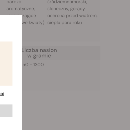
bardzo
śródziemnomorski,
aromatyczne,
słoneczny, gorący,
rozpraszające
ochrona przed wiatrem,
(fioletowe kwiaty)
ciepła pora roku
Liczba nasion
głość
w gramie
 cm od
850 - 1300
ci