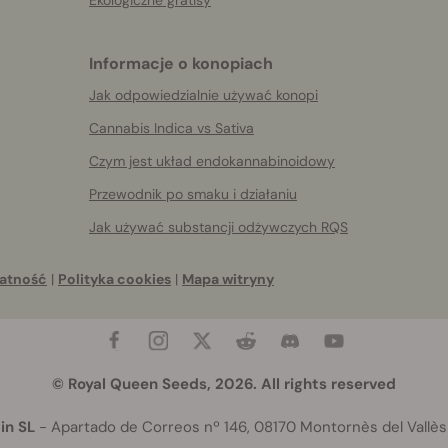
Informacje o konopiach
Jak odpowiedzialnie używać konopi
Cannabis Indica vs Sativa
Czym jest układ endokannabinoidowy
Przewodnik po smaku i działaniu
Jak używać substancji odżywczych RQS
atność
|
Polityka cookies
|
Mapa witryny
© Royal Queen Seeds, 2026. All rights reserved
in SL
- Apartado de Correos nº 146, 08170 Montornès del Vallès