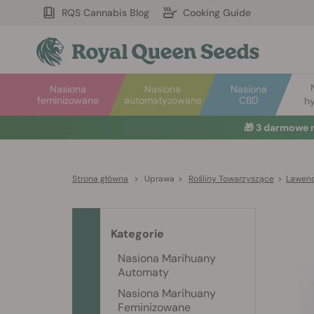
RQS Cannabis Blog
Cooking Guide
Nasiona
Nasiona
Nasiona
feminizowane
automatyzowane
CBD
hy
🎁
3 darmowe 
Strona główna
>
Uprawa
>
Rośliny Towarzyszące
>
Lawend
Kategorie
Nasiona Marihuany
Automaty
Nasiona Marihuany
Feminizowane