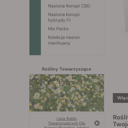
Nasiona Konopi CBD
Nasiona konopi
hybrydy F1
Mix Packs
Kolekcja nasion
marihuany
Rośliny Towarzyszące
Więc
Rośl
Lista Roślin
Twoj
Towarzyszących Dla
Konopi Wysokiej Jakości