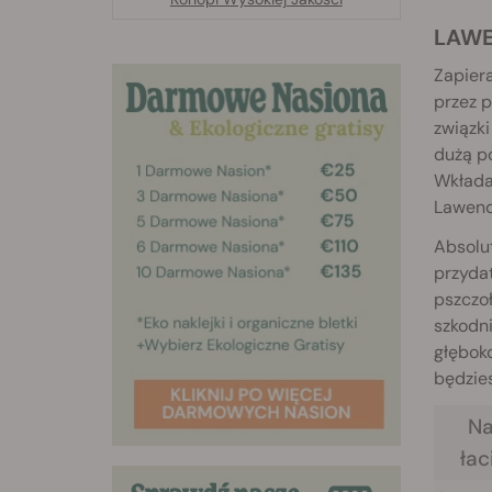
LAW
Zapier
przez p
związki
dużą p
Wkładan
Lawenda
Absolu
przyda
pszczoł
szkodni
głęboko
będzie
N
łac