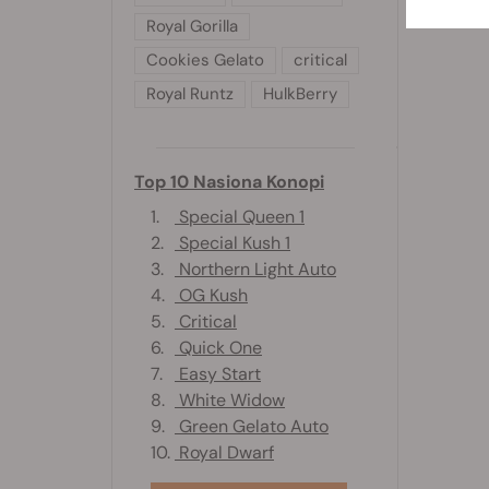
Royal Gorilla
Cookies Gelato
critical
Royal Runtz
HulkBerry
Top 10 Nasiona Konopi
1.
Special Queen 1
2.
Special Kush 1
3.
Northern Light Auto
4.
OG Kush
5.
Critical
6.
Quick One
7.
Easy Start
8.
White Widow
9.
Green Gelato Auto
10.
Royal Dwarf