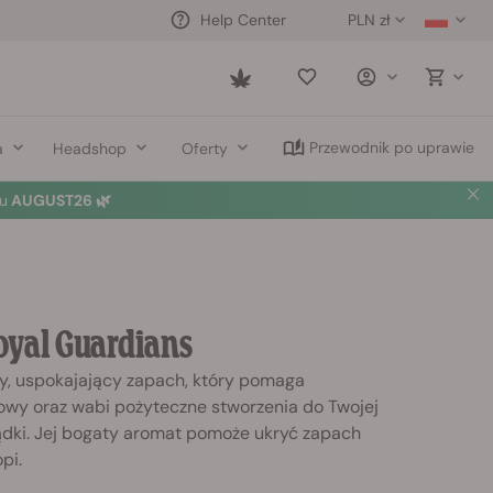
PLN zł
Help Center
Saved
items
Przewodnik po uprawie
a
Headshop
Oferty
u
AUGUST26 🌿
yal Guardians
, uspokajający zapach, który pomaga
łowy oraz wabi pożyteczne stworzenia do Twojej
dki. Jej bogaty aromat pomoże ukryć zapach
pi.