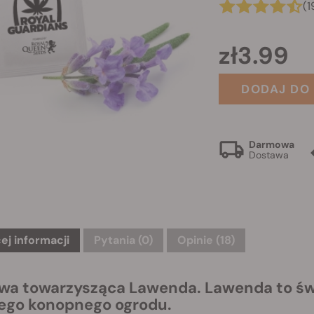
(1
zł3.99
DODAJ DO
Darmowa
Dostawa
ej informacji
Pytania
(0)
Opinie (18)
iwa towarzysząca Lawenda. Lawenda to św
ego konopnego ogrodu.