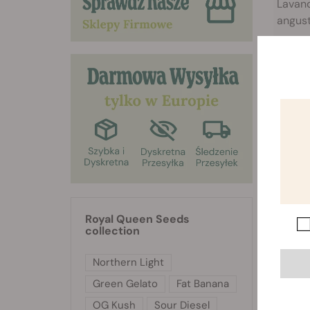
Lavan
angust
najlepi
Upraw
zakresi
Royal Queen Seeds
collection
Northern Light
Green Gelato
Fat Banana
OG Kush
Sour Diesel