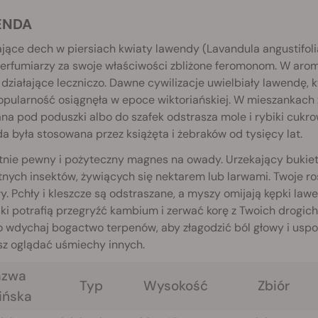
ENDA
ające dech w piersiach kwiaty lawendy (Lavandula angustifo
erfumiarzy za swoje właściwości zbliżone feromonom. W arom
 działające leczniczo. Dawne cywilizacje uwielbiały lawendę,
opularność osiągnęła w epoce wiktoriańskiej. W mieszankach
a pod poduszki albo do szafek odstrasza mole i rybiki cukr
 była stosowana przez książęta i żebraków od tysięcy lat.
tnie pewny i pożyteczny magnes na owady. Urzekający bukiet 
tnych insektów, żywiących się nektarem lub larwami. Twoje r
y. Pchły i kleszcze są odstraszane, a myszy omijają kępki law
ki potrafią przegryźć kambium i zerwać korę z Twoich drogich 
 wdychaj bogactwo terpenów, aby złagodzić ból głowy i uspoko
sz oglądać uśmiechy innych.
azwa
Typ
Wysokość
Zbiór
ińska