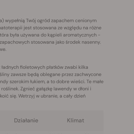
lia) wypełnią Twój ogród zapachem cenionym
atoterapii jest stosowana ze względu na różne
 która była używana do kąpieli aromatycznych -
 zapachowych stosowana jako środek nasenny.
owe.
ładnych fioletowych płatków zwabi kilka
ośliny zawsze będą oblegane przez zachwycone
endy szerokim łukiem, a to dobre wieści. Te małe
roślinek. Zgnieć gałązkę lawendy w dłoni i
ić się. Wetrzyj w ubranie, a cały dzień
Działanie
Klimat