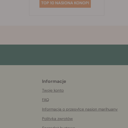
TOP 10 NASIONA KONOPI
Informacje
More
helpful
Twoje konto
info
FAQ
Informacja o przesyłce nasion marihuany
Polityka zwrotów
Sprzedaż hurtowa