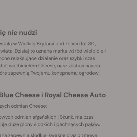
ię nie nudzi
ła w Wielkiej Brytanii pod koniec lat 80.,
wiata. Dzisiaj to uznana marka wśród wielbicieli
ocno relaksujące działanie oraz szybki czas
esteś wielbicielem Cheese, nasz zestaw nasion
które zapewnią Twojemu konopnemu ogrodowi
 Blue Cheese i Royal Cheese Auto
szych odmian Cheese:
wych odmian afgańskich i Skunk, ma czas
uje duże plony słodkich i pachnących pąków.
iana zapewnia słodkie, kwaśne oraz piżmowe