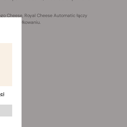
ego Cheese, Royal Cheese Automatic łączy
i po wykiełkowaniu.
ci