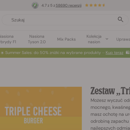
4.7 z 5 z
58690 recenzji
Nasiona
Nasiona
Kolekcja
Mix Packs
Upraw
brydy F1
Tyson 2.0
nasion
☀️
Summer Sales
: do 50% zniżki na wybrane produkty ⏤
Kup teraz
🛍️
Zestaw „Tr
Możesz wyczuć odm
mocnego, kwaśnego
masz ochotę na ur
odrobiną zapachu 
najlepszych odmia