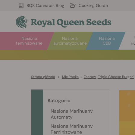
RQS Cannabis Blog
Cooking Guide
Nasiona
Nasiona
Nasiona
feminizowane
automatyzowane
CBD
hy
Strona główna
>
Mix Packs
>
Zestaw „Triple Cheese Burger”
Kategorie
Nasiona Marihuany
Automaty
Nasiona Marihuany
Feminizowane