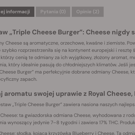
ej informacji
Pytania
(0)
Opinie (2)
aw „Triple Cheese Burger”: Cheese nigdy s
 Cheese są aromatyczne, orzechowe, kwaśne i ziemiste. Powsta
szybko rozprzestrzeniła się na kontynent europejski i resztę ś
 którzy cenią te odmiany za ich wyjątkowy, złożony aromat, m
nia, który idealnie pasują do chłodniejszych klimatów. Jeśli j
e Cheese Burger” ma perfekcyjnie dobrane odmiany Cheese, 
ecyficzny zapach.
j aromatu swojej uprawie z Royal Cheese,
estaw „Triple Cheese Burger” zawiera nasiona naszych najlep
l Cheese: ta gwiazdorska odmiana Cheese, wyhodowana z rodo
nia wynoszący jedynie 7–8 tygodni i zawiera 17% THC. Produk
Cheese: słodka, kojąca krzyżówka Blueberry i Cheese. Ta odm