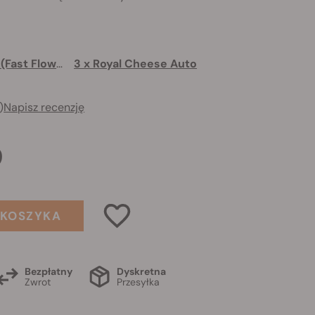
3 x Royal Cheese (Fast Flowering)
3 x Royal Cheese Auto
)
Napisz recenzję
9
 KOSZYKA
Bezpłatny
Dyskretna
Zwrot
Przesyłka