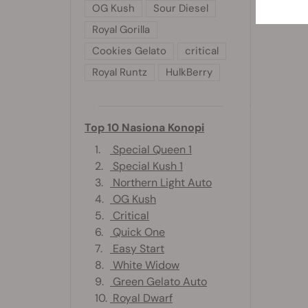
OG Kush
Sour Diesel
Royal Gorilla
Cookies Gelato
critical
Royal Runtz
HulkBerry
Top 10 Nasiona Konopi
1.
Special Queen 1
2.
Special Kush 1
3.
Northern Light Auto
4.
OG Kush
5.
Critical
6.
Quick One
7.
Easy Start
8.
White Widow
9.
Green Gelato Auto
10.
Royal Dwarf