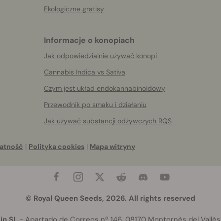
Ekologiczne gratisy
Informacje o konopiach
Jak odpowiedzialnie używać konopi
Cannabis Indica vs Sativa
Czym jest układ endokannabinoidowy
Przewodnik po smaku i działaniu
Jak używać substancji odżywczych RQS
atność
|
Polityka cookies
|
Mapa witryny
© Royal Queen Seeds, 2026. All rights reserved
in SL
- Apartado de Correos nº 146, 08170 Montornès del Vallès