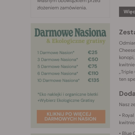
własnym obowiązkiem przed
złożeniem zamówienia.
Więc
Zest
Odmiany
Cheese 
konopi,
kwitnie
„Tripl
ten sp
Doda
Nasz z
• Roya
kwitnie
• Blue 