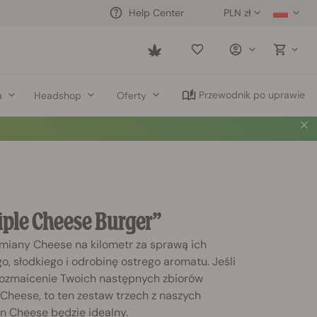
PLN zł
Help Center
Saved
items
Przewodnik po uprawie
a
Headshop
Oferty
iple Cheese Burger”
iany Cheese na kilometr za sprawą ich
, słodkiego i odrobinę ostrego aromatu. Jeśli
ozmaicenie Twoich następnych zbiorów
Cheese, to ten zestaw trzech z naszych
n Cheese będzie idealny.