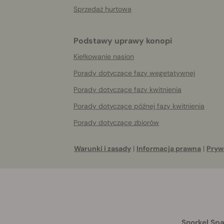
Sprzedaż hurtowa
Podstawy uprawy konopi
Kiełkowanie nasion
Porady dotyczące fazy wegetatywnej
Porady dotyczące fazy kwitnienia
Porady dotyczące późnej fazy kwitnienia
Porady dotyczące zbiorów
Warunki i zasady
|
Informacja prawna
|
Pryw
Snorkel Spa