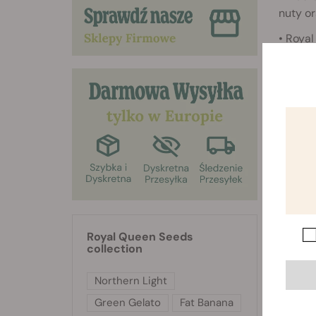
nuty o
• Roya
ostry 
Royal Queen Seeds
collection
Northern Light
Green Gelato
Fat Banana