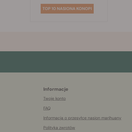
TOP 10 NASIONA KONOPI
Informacje
More
helpful
Twoje konto
info
FAQ
Informacja o przesyłce nasion marihuany
Polityka zwrotów