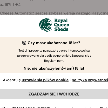
raz 19% THC.
l Cheese Automatic: jeszcze szybsza wersja naszego klasyczn
smak odmian Skunk z dużymi plonami gotowymi w 11–12 tygodn
Czy masz ukończone 18 lat?
Treści i produkty na naszej stronie internetowej są
zarezerwowane dla osób pełnoletnich. Zapoznaj się z
Regulaminem.
Nie, nie ukończyłem(-łam) 18 lat
Akceptuję
ustawienia plików cookie
i
polityka prywatnoś
ZGADZAM SIĘ I WCHODZĘ