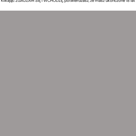
Klikając ZGADZAM SIĘ I WCHODZĘ, potwierdzasz, że masz ukończone 18 lat