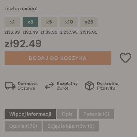
Liczba
nasion
:
x1
x3
x5
x10
x25
zł36.99
zł92.49
zł139.99
zł257.99
zł515.99
zł92.49
DODAJ DO KOSZYKA
Darmowa
Bezpłatny
Dyskretna
Dostawa
Zwrot
Przesyłka
Więcej informacji
Opis
Pytania
(0)
Opinie (179)
Zdjęcia klientów (3)