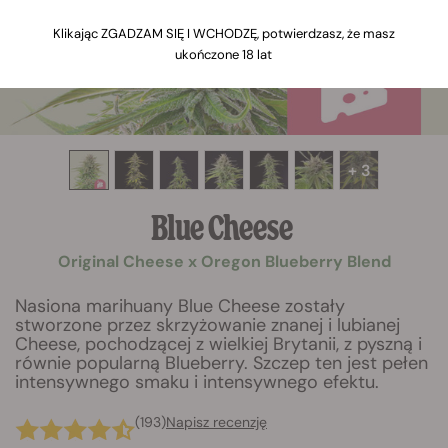
Klikając ZGADZAM SIĘ I WCHODZĘ, potwierdzasz, że masz
ukończone 18 lat
+ 3
Blue Cheese
Original Cheese x Oregon Blueberry Blend
Nasiona marihuany Blue Cheese zostały
stworzone przez skrzyżowanie znanej i lubianej
Cheese, pochodzącej z wielkiej Brytanii, z pyszną i
równie popularną Blueberry. Szczep ten jest pełen
intensywnego smaku i intensywnego efektu.
(193)
Napisz recenzję