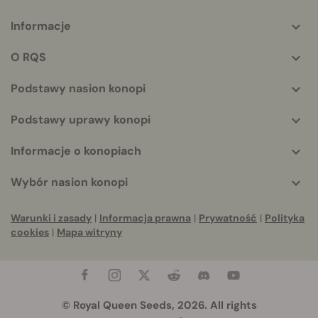
Informacje
More
helpful
O RQS
info
Podstawy nasion konopi
Podstawy uprawy konopi
Informacje o konopiach
Wybór nasion konopi
Warunki i zasady
|
Informacja prawna
|
Prywatność
|
Polityka
cookies
|
Mapa witryny
© Royal Queen Seeds, 2026. All rights