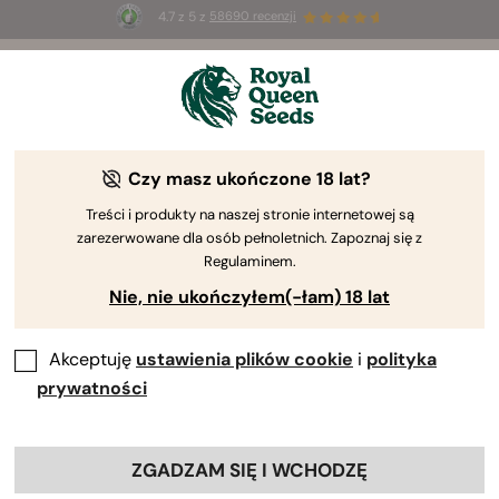
4.7 z 5 z
58690 recenzji
🎁
3 nasiona White Widow Auto
ZA DARMO dla
pierwszych 100 osób, które użyją kodu
AUGUST26 🌿
Czy masz ukończone 18 lat?
Treści i produkty na naszej stronie internetowej są
zarezerwowane dla osób pełnoletnich. Zapoznaj się z
Regulaminem.
Nie, nie ukończyłem(-łam) 18 lat
Akceptuję
ustawienia plików cookie
i
polityka
prywatności
ZGADZAM SIĘ I WCHODZĘ