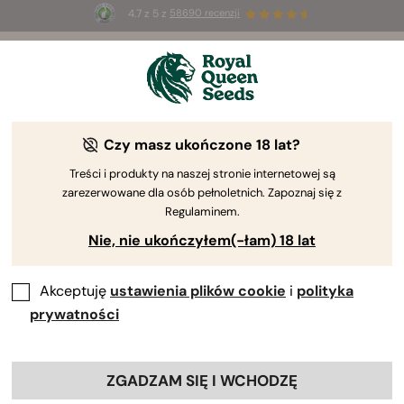
4.7 z 5 z
58690 recenzji
🎁
3 nasiona White Widow Auto
ZA DARMO dla
pierwszych 100 osób, które użyją kodu
AUGUST26 🌿
Czy masz ukończone 18 lat?
Treści i produkty na naszej stronie internetowej są
zarezerwowane dla osób pełnoletnich. Zapoznaj się z
Regulaminem.
Nie, nie ukończyłem(-łam) 18 lat
Akceptuję
ustawienia plików cookie
i
polityka
prywatności
ZGADZAM SIĘ I WCHODZĘ