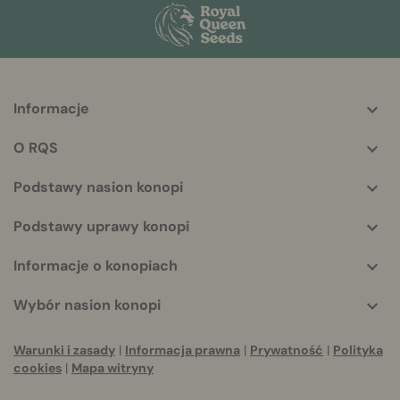
Informacje
More
helpful
O RQS
info
Podstawy nasion konopi
Podstawy uprawy konopi
Informacje o konopiach
Wybór nasion konopi
Warunki i zasady
|
Informacja prawna
|
Prywatność
|
Polityka
cookies
|
Mapa witryny