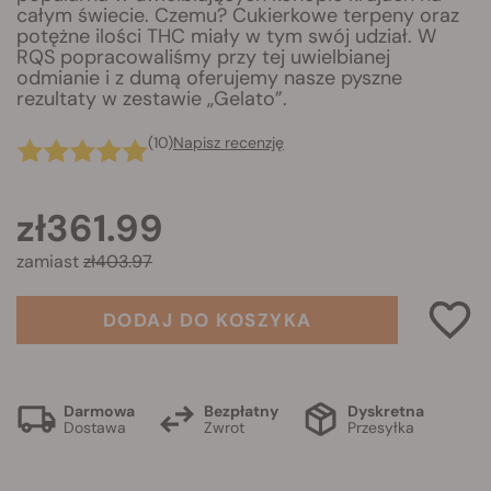
całym świecie. Czemu? Cukierkowe terpeny oraz
potężne ilości THC miały w tym swój udział. W
RQS popracowaliśmy przy tej uwielbianej
odmianie i z dumą oferujemy nasze pyszne
rezultaty w zestawie „Gelato”.
(10)
Napisz recenzję
zł361.99
zamiast
zł403.97
DODAJ DO KOSZYKA
Darmowa
Bezpłatny
Dyskretna
Dostawa
Zwrot
Przesyłka