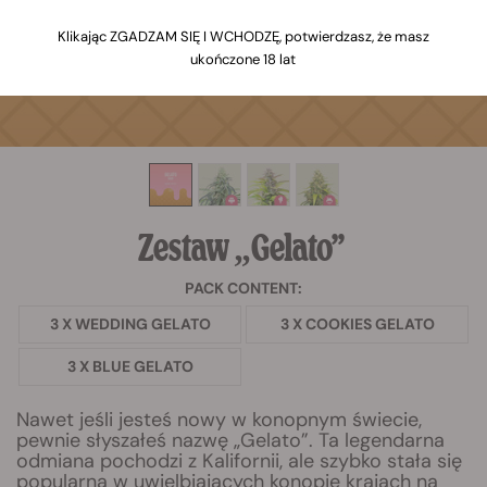
Klikając ZGADZAM SIĘ I WCHODZĘ, potwierdzasz, że masz
ukończone 18 lat
Zestaw „Gelato”
PACK CONTENT:
3 X WEDDING GELATO
3 X COOKIES GELATO
3 X BLUE GELATO
Nawet jeśli jesteś nowy w konopnym świecie,
pewnie słyszałeś nazwę „Gelato”. Ta legendarna
odmiana pochodzi z Kalifornii, ale szybko stała się
popularna w uwielbiających konopie krajach na