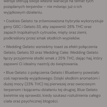
wersje oferują swoje własne wariacje na temat tych
pożądanych terpenów – nie mówiąc już o ich
wyjątkowym działaniu.
• Cookies Gelato: ta zrównoważona hybryda wykorzystuje
geny GSC i Gelato 33, aby zapewnić 28% THC oraz
zapach tropikalnych cytrusów, mięty oraz ziemi,
podkreślony przez smak słodkich wypieków.
• Wedding Gelato: wznieśmy toast za efekt połączenia
Gelato, Gelato 33 oraz Wedding Cake. Wedding Gelato
łączy przyjemnie słodki smak z 25% THC, dając haj, który
zapewni Ci idealny nastrój do świętowania.
• Blue Gelato: z połączenia Gelato i Blueberry powstało
coś naprawdę wyjątkowego. Dzięki słodkim aromatom i
dużej mocy (23% THC) tej pierwszej oraz owocowym
terpenom i kojącemu działaniu tej drugiej, Blue Gelato
świetnie się sprawdzi, kiedy szukasz rozluźnienia całego
ciała oraz psychicznej błogości.