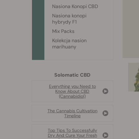
Nasiona Konopi CBD
Nasiona konopi
hybrydy F1
Mix Packs
Kolekcja nasion
marihuany
Solomatic CBD
Everything you Need to
Know About CBD
(Cannabidiol)
The Cannabis Cultivation
Timeline
Top Tips To Successfully
Dry And Cure Your Fresh