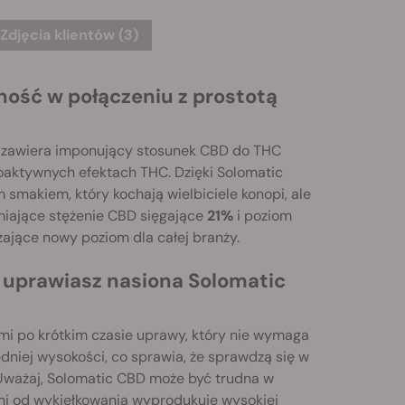
Zdjęcia klientów (3)
ość w połączeniu z prostotą
a zawiera imponujący stosunek CBD do THC
oaktywnych efektach THC. Dzięki Solomatic
makiem, który kochają wielbiciele konopi, ale
amiające stężenie CBD sięgające
21%
i poziom
zające nowy poziom dla całej branży.
i uprawiasz nasiona Solomatic
ami po krótkim czasie uprawy, który nie wymaga
dniej wysokości, co sprawia, że sprawdzą się w
 Uważaj, Solomatic CBD może być trudna w
dni od wykiełkowania wyprodukuje wysokiej