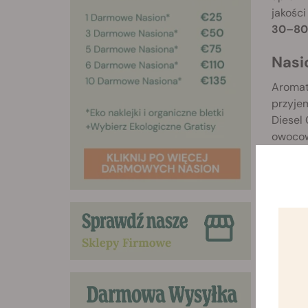
jakośc
30–80
Nasi
Aromat 
przyje
Diesel
owocowy
tej odm