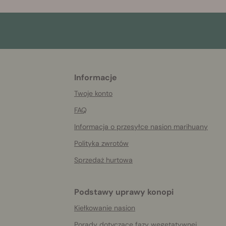
Informacje
More
helpful
Twoje konto
info
FAQ
Informacja o przesyłce nasion marihuany
Polityka zwrotów
Sprzedaż hurtowa
Podstawy uprawy konopi
Kiełkowanie nasion
Porady dotyczące fazy wegetatywnej