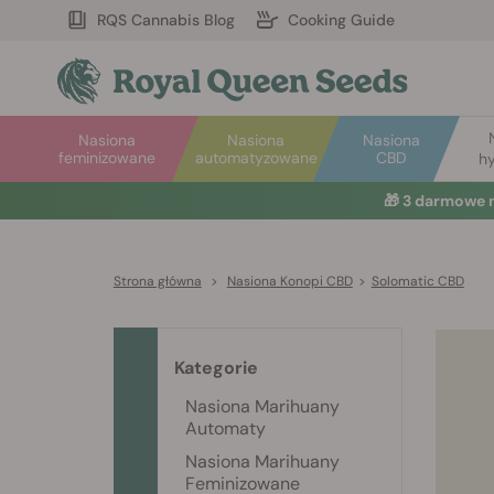
RQS Cannabis Blog
Cooking Guide
Nasiona
Nasiona
Nasiona
feminizowane
automatyzowane
CBD
hy
🎁
3 darmowe 
Strona główna
>
Nasiona Konopi CBD
>
Solomatic CBD
Kategorie
Nasiona Marihuany
Automaty
Nasiona Marihuany
Feminizowane