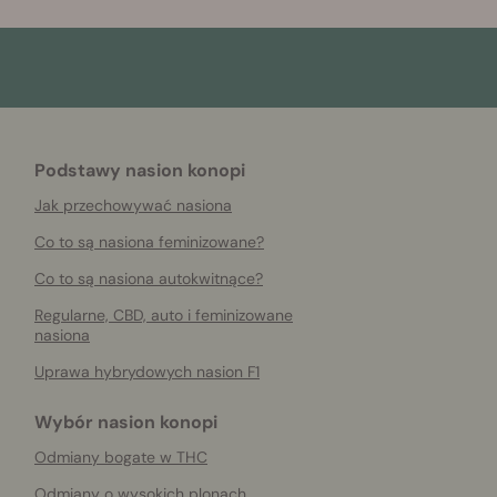
Podstawy nasion konopi
Jak przechowywać nasiona
Co to są nasiona feminizowane?
Co to są nasiona autokwitnące?
Regularne, CBD, auto i feminizowane
nasiona
Uprawa hybrydowych nasion F1
Wybór nasion konopi
Odmiany bogate w THC
Odmiany o wysokich plonach