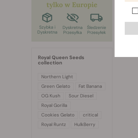
Royal Queen Seeds
collection
Northern Light
Green Gelato
Fat Banana
OG Kush
Sour Diesel
Royal Gorilla
Cookies Gelato
critical
Royal Runtz
HulkBerry