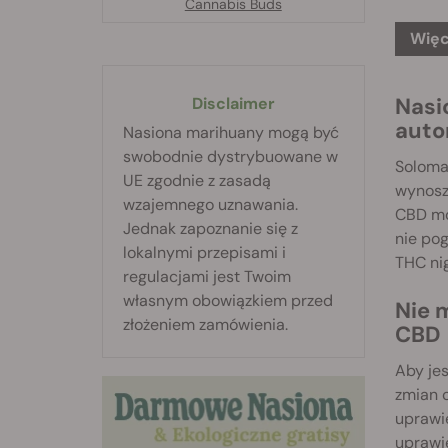
Cannabis Buds
Więc
Nasi
Disclaimer
auto
Nasiona marihuany mogą być
swobodnie dystrybuowane w
Soloma
UE zgodnie z zasadą
wynosz
wzajemnego uznawania.
CBD mo
Jednak zapoznanie się z
nie pog
lokalnymi przepisami i
THC ni
regulacjami jest Twoim
własnym obowiązkiem przed
Nie 
złożeniem zamówienia.
CBD
Aby jes
zmian c
uprawie
uprawie