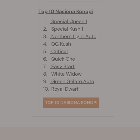
Top 10 Nasiona Konopi
1.
Special Queen 1
2.
Special Kush 1
3.
Northern Light Auto
4.
OG Kush
5.
Critical
6.
Quick One
7.
Easy Start
8.
White Widow
9.
Green Gelato Auto
10.
Royal Dwarf
TOP 10 NASIONA KONOPI