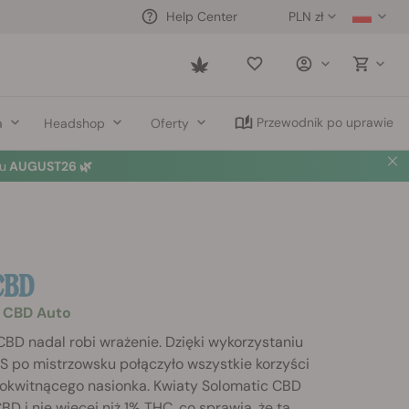
PLN zł
Help Center
Saved
items
Przewodnik po uprawie
a
Headshop
Oferty
u
AUGUST26 🌿
CBD
a CBD Auto
BD nadal robi wrażenie. Dzięki wykorzystaniu
S po mistrzowsku połączyło wszystkie korzyści
tokwitnącego nasionka. Kwiaty Solomatic CBD
BD i nie więcej niż 1% THC, co sprawia, że ta