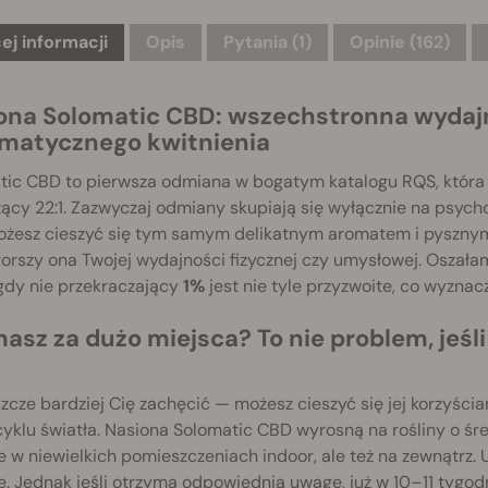
ej informacji
Opis
Pytania
(1)
Opinie (162)
ona Solomatic CBD: wszechstronna wydajn
matycznego kwitnienia
tic CBD to pierwsza odmiana w bogatym katalogu RQS, któr
ący 22:1. Zazwyczaj odmiany skupiają się wyłącznie na psych
żesz cieszyć się tym samym delikatnym aromatem i pysznym s
orszy ona Twojej wydajności fizycznej czy umysłowej. Oszał
gdy nie przekraczający
1%
jest nie tyle przyzwoite, co wyznac
masz za dużo miejsca? To nie problem, jeśl
zcze bardziej Cię zachęcić — możesz cieszyć się jej korzyści
yklu światła. Nasiona Solomatic CBD wyrosną na rośliny o śre
 w niewielkich pomieszczeniach indoor, ale też na zewnątrz.
. Jednak jeśli otrzyma odpowiednią uwagę, już w 10–11 tygo