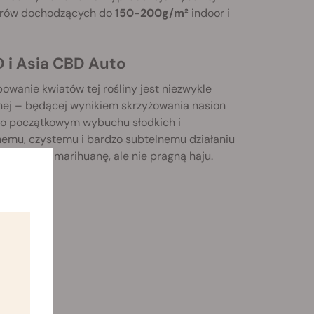
iorów dochodzących do
150-200g/m²
indoor i
 i Asia CBD Auto
wanie kwiatów tej rośliny jest niezwykle
nej – będącej wynikiem skrzyżowania nasion
 Po początkowym wybuchu słodkich i
tnemu, czystemu i bardzo subtelnemu działaniu
romatyczną marihuanę, ale nie pragną haju.