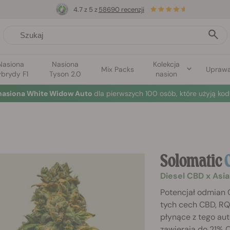
4.7 z 5 z
58690 recenzji
Nasiona
Nasiona
Kolekcja
Mix Packs
Upraw
brydy F1
Tyson 2.0
nasion
nasiona White Widow Auto
dla pierwszych 100 osób, które użyją kod
Solomatic
Diesel CBD x Asi
Potencjał odmian C
tych cech CBD, RQ
płynące z tego au
zawierają do 21% C