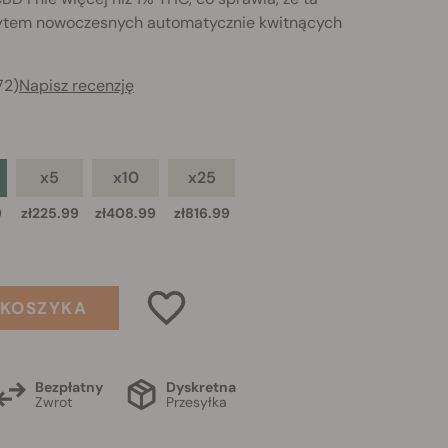
zytem nowoczesnych automatycznie kwitnących
72)
Napisz recenzję
x5
x10
x25
9
zł225.99
zł408.99
zł816.99
 KOSZYKA
Bezpłatny
Dyskretna
Zwrot
Przesyłka