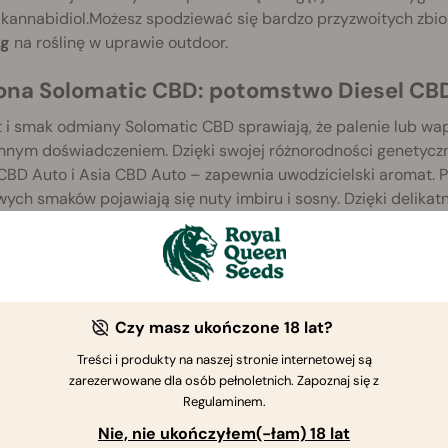
i kannabidiol.Możesz spodziewać się bardzo przyzwoitych zb
g
na roślinę w uprawie outdoor.
ona Solomatic CBD: potomstwo Diesel CBD
i smak odmiany Solomatic CBD sprawiają, że palenie lub wapo
mnym doświadczeniem. Dzięki swojej różnorodności genetycz
 CBD Auto i Asia CBD Auto – zapewnia uwodzicielski aromat.
ch smaków pojawiają się nuty imbiru i sosny. Dzięki delika
iany, nasiona te są idealne dla tych, którzy chcą uprawiać a
Czy masz ukończone 18 lat?
Treści i produkty na naszej stronie internetowej są
zarezerwowane dla osób pełnoletnich. Zapoznaj się z
Regulaminem.
Nie, nie ukończyłem(-łam) 18 lat