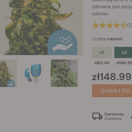
odmiana jest szc
odmian.
(1
Liczba
nasion
:
x1
x3
zł62.49
zł148.9
zł148.99
DODAJ DO
Darmowa
Dostawa