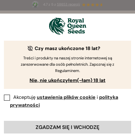
4.7 z 5 z
58653 recenzji
☀️
Summer Sales
: do 50% zniżki
na wybrane produkty ⏤
Kup teraz
🛍️
Czy masz ukończone 18 lat?
Szybko kwitnące nasiona konopi
Chcesz osiągnąć szybkie rezultaty? Nasze szybko
Treści i produkty na naszej stronie internetowej są
zarezerwowane dla osób pełnoletnich. Zapoznaj się z
kwitnące nasiona marihuany zapewniają rośliny,
Regulaminem.
które są idealne dla hodowców chcących jak
Nie, nie ukończyłem(-łam) 18 lat
najszybciej zebrać plony – bez poświęcania jakości
lub ilości kwiatów.
Akceptuję
ustawienia plików cookie
i
polityka
prywatności
Sortuj według
Filtry
< Wróć
Pokaż informacje o produkcie
ZGADZAM SIĘ I WCHODZĘ