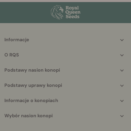
More
Informacje
helpful
info
O RQS
Podstawy nasion konopi
Podstawy uprawy konopi
Informacje o konopiach
Wybór nasion konopi