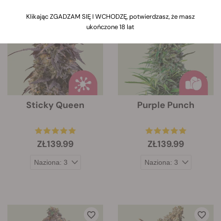
Kiedy klikniesz link, poniżej zdjęcia
każdej odmiany pojawią się informacje
Klikając ZGADZAM SIĘ I WCHODZĘ, potwierdzasz, że masz
dotyczące jej cech.
ukończone 18 lat
Sticky Queen
Purple Punch
ZŁ139.99
ZŁ139.99