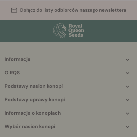
Dołącz do listy odbiorców naszego newslettera
Informacje
More
helpful
O RQS
info
Podstawy nasion konopi
Podstawy uprawy konopi
Informacje o konopiach
Wybór nasion konopi