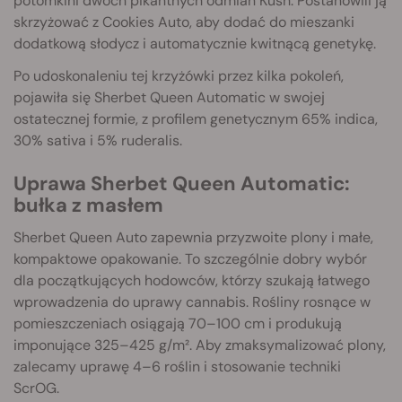
potomkini dwóch pikantnych odmian Kush. Postanowili ją
skrzyżować z Cookies Auto, aby dodać do mieszanki
dodatkową słodycz i automatycznie kwitnącą genetykę.
Po udoskonaleniu tej krzyżówki przez kilka pokoleń,
pojawiła się Sherbet Queen Automatic w swojej
ostatecznej formie, z profilem genetycznym 65% indica,
30% sativa i 5% ruderalis.
Uprawa Sherbet Queen Automatic:
bułka z masłem
Sherbet Queen Auto zapewnia przyzwoite plony i małe,
kompaktowe opakowanie. To szczególnie dobry wybór
dla początkujących hodowców, którzy szukają łatwego
wprowadzenia do uprawy cannabis. Rośliny rosnące w
pomieszczeniach osiągają 70–100 cm i produkują
imponujące 325–425 g/m². Aby zmaksymalizować plony,
zalecamy uprawę 4–6 roślin i stosowanie techniki
ScrOG.