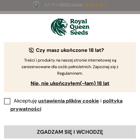
4.7 z 5 z
58690 recenzji
🎁
3 nasiona White Widow Auto
ZA DARMO dla
pierwszych 100 osób, które użyją kodu
AUGUST26 🌿
Czy masz ukończone 18 lat?
Treści i produkty na naszej stronie internetowej są
zarezerwowane dla osób pełnoletnich. Zapoznaj się z
Regulaminem.
Nie, nie ukończyłem(-łam) 18 lat
Akceptuję
ustawienia plików cookie
i
polityka
prywatności
ZGADZAM SIĘ I WCHODZĘ