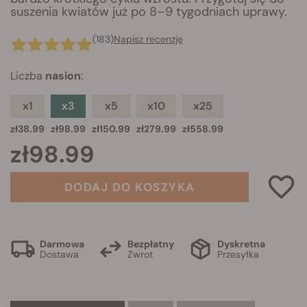
suszenia kwiatów już po 8–9 tygodniach uprawy.
(183)
Napisz recenzję
Liczba
nasion
:
x1
x3
x5
x10
x25
zł38.99
zł98.99
zł150.99
zł279.99
zł558.99
zł98.99
DODAJ DO KOSZYKA
Darmowa
Bezpłatny
Dyskretna
Dostawa
Zwrot
Przesyłka