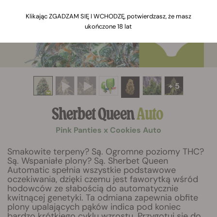
Klikając ZGADZAM SIĘ I WCHODZĘ, potwierdzasz, że masz
ukończone 18 lat
+ 5
Sherbet Queen
Auto
Pink Panties x Cookies Auto
Smakowite terpeny? Są. Ogromne poziomy THC?
Są. Wspaniałe plony? Są. Sherbet Queen
Automatic spełnia wszystkie podstawowe
oczekiwania, dzięki czemu jest faworytką wśród
hodowców ze słabością do automatycznie
kwitnącej genetyki. Ta odmiana zapewnia obfite
plony upalających pąków indica pod koniec
bardzo krótkiego cyklu wzrostu. Przygotuj się do