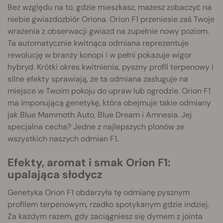
Bez względu na to, gdzie mieszkasz, mażesz zobaczyć na
niebie gwiazdozbiór Oriona. Orion F1 przeniesie zaś Twoje
wrażenia z obserwacji gwiazd na zupełnie nowy poziom.
Ta automatycznie kwitnąca odmiana reprezentuje
rewolucję w branży konopi i w pełni pokazuje wigor
hybryd. Krótki okres kwitnienia, pyszny profil terpenowy i
silne efekty sprawiają, że ta odmiana zasługuje na
miejsce w Twoim pokoju do upraw lub ogrodzie. Orion F1
ma imponującą genetykę, która obejmuje takie odmiany
jak Blue Mammoth Auto, Blue Dream i Amnesia. Jej
specjalna cecha? Jedne z najlepszych plonów ze
wszystkich naszych odmian F1.
Efekty, aromat i smak Orion F1:
upalająca słodycz
Genetyka Orion F1 obdarzyła tę odmianę pysznym
profilem terpenowym, rzadko spotykanym gdzie indziej.
Za każdym razem, gdy zaciągniesz się dymem z jointa