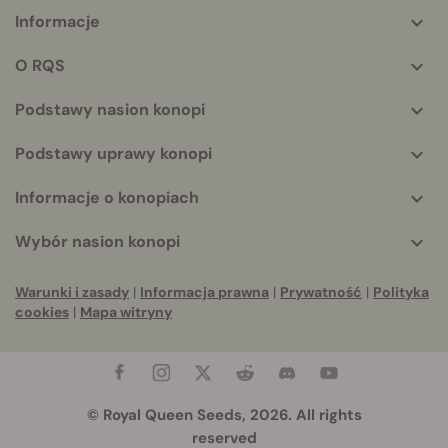
Informacje
More
helpful
O RQS
info
Podstawy nasion konopi
Podstawy uprawy konopi
Informacje o konopiach
Wybór nasion konopi
Warunki i zasady
|
Informacja prawna
|
Prywatność
|
Polityka
cookies
|
Mapa witryny
© Royal Queen Seeds, 2026. All rights
reserved