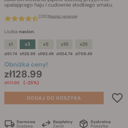
upalającego haju i cudownie słodkiego smaku.
(235)
Napisz recenzję
Liczba
nasion
:
x1
x3
x5
x10
x25
zł51.74
zł128.99
zł193.49
zł354.74
zł709.49
Obniżka ceny!
zł128.99
zł171.99
(-25%)
DODAJ DO KOSZYKA
Darmowa
Bezpłatny
Dyskretna
Dostawa
Zwrot
Przesyłka