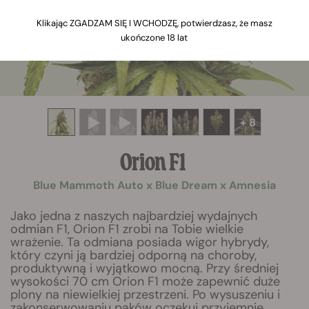
Klikając ZGADZAM SIĘ I WCHODZĘ, potwierdzasz, że masz
ukończone 18 lat
+ 8
Orion F1
Blue Mammoth Auto x Blue Dream x Amnesia
Jako jedna z naszych najbardziej wydajnych
odmian F1, Orion F1 zrobi na Tobie wielkie
wrażenie. Ta odmiana posiada wigor hybrydy,
który czyni ją bardziej odporną na choroby,
produktywną i wyjątkowo mocną. Przy średniej
wysokości 70 cm Orion F1 może zapewnić duże
plony na niewielkiej przestrzeni. Po wysuszeniu i
zakonserwowaniu pąków oczekuj przyjemnie