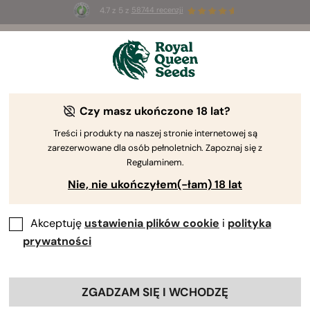
4.7 z 5 z
58744 recenzji
🎁
3 nasiona White Widow Auto
ZA DARMO dla
pierwszych 100 osób, które użyją kodu
AUGUST26 🌿
Czy masz ukończone 18 lat?
-25%
Treści i produkty na naszej stronie internetowej są
zarezerwowane dla osób pełnoletnich. Zapoznaj się z
Regulaminem.
Nie, nie ukończyłem(-łam) 18 lat
Akceptuję
ustawienia plików cookie
i
polityka
prywatności
ZGADZAM SIĘ I WCHODZĘ