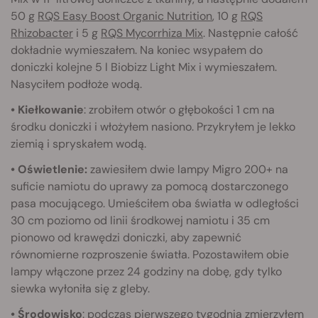
50 g
RQS Easy Boost Organic Nutrition
, 10 g
RQS
Rhizobacter
i 5 g
RQS Mycorrhiza Mix
. Następnie całość
dokładnie wymieszałem. Na koniec wsypałem do
doniczki kolejne 5 l Biobizz Light Mix i wymieszałem.
Nasyciłem podłoże wodą.
• Kiełkowanie
: zrobiłem otwór o głębokości 1 cm na
środku doniczki i włożyłem nasiono. Przykryłem je lekko
ziemią i spryskałem wodą.
• Oświetlenie:
zawiesiłem dwie lampy Migro 200+ na
suficie namiotu do uprawy za pomocą dostarczonego
pasa mocującego. Umieściłem oba światła w odległości
30 cm poziomo od linii środkowej namiotu i 35 cm
pionowo od krawędzi doniczki, aby zapewnić
równomierne rozproszenie światła. Pozostawiłem obie
lampy włączone przez 24 godziny na dobę, gdy tylko
siewka wyłoniła się z gleby.
• Środowisko
: podczas pierwszego tygodnia zmierzyłem