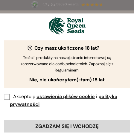
4.7 z 5 z
58690 recenzji
☀️
Summer Sales
: do 50% zniżki
na wybrane produkty ⏤
Kup teraz
🛍️
według Royal Queen Seeds
Poradnik uprawy konopi
Czy masz ukończone 18 lat?
Treści i produkty na naszej stronie internetowej są
zarezerwowane dla osób pełnoletnich. Zapoznaj się z
Przewodnik po uprawie – wyszukiwarka treści
Regulaminem.
Nie, nie ukończyłem(-łam) 18 lat
Dziennik uprawy Sherbet Queen
Automatic
Akceptuję
ustawienia plików cookie
i
polityka
prywatności
By
Luke Sumpter
ZGADZAM SIĘ I WCHODZĘ