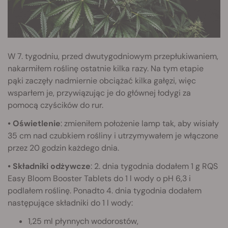
W 7. tygodniu, przed dwutygodniowym przepłukiwaniem,
nakarmiłem roślinę ostatnie kilka razy. Na tym etapie
pąki zaczęły nadmiernie obciążać kilka gałęzi, więc
wsparłem je, przywiązując je do głównej łodygi za
pomocą czyścików do rur.
• Oświetlenie
: zmieniłem położenie lamp tak, aby wisiały
35 cm nad czubkiem rośliny i utrzymywałem je włączone
przez 20 godzin każdego dnia.
• Składniki odżywcze
: 2. dnia tygodnia dodałem 1 g RQS
Easy Bloom Booster Tablets do 1 l wody o pH 6,3 i
podlałem roślinę. Ponadto 4. dnia tygodnia dodałem
następujące składniki do 1 l wody:
1,25 ml płynnych wodorostów,