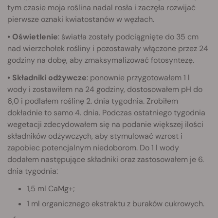
tym czasie moja roślina nadal rosła i zaczęła rozwijać
pierwsze oznaki kwiatostanów w węzłach.
• Oświetlenie
: światła zostały podciągnięte do 35 cm
nad wierzchołek rośliny i pozostawały włączone przez 24
godziny na dobę, aby zmaksymalizować fotosyntezę.
• Składniki odżywcze
: ponownie przygotowałem 1 l
wody i zostawiłem na 24 godziny, dostosowałem pH do
6,0 i podlałem roślinę 2. dnia tygodnia. Zrobiłem
dokładnie to samo 4. dnia. Podczas ostatniego tygodnia
wegetacji zdecydowałem się na podanie większej ilości
składników odżywczych, aby stymulować wzrost i
zapobiec potencjalnym niedoborom. Do 1 l wody
dodałem następujące składniki oraz zastosowałem je 6.
dnia tygodnia:
1,5 ml CaMg+;
1 ml organicznego ekstraktu z buraków cukrowych.