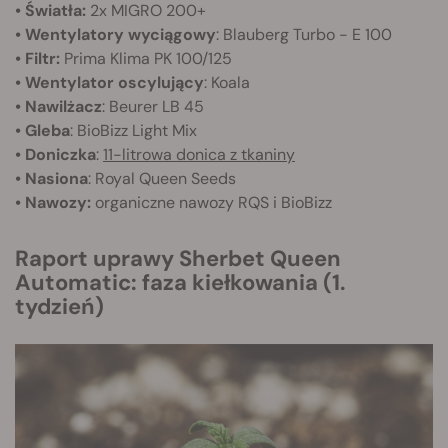
• Światła:
2x MIGRO 200+
• Wentylatory wyciągowy
: Blauberg Turbo - E 100
• Filtr:
Prima Klima PK 100/125
• Wentylator oscylujący
: Koala
• Nawilżacz
: Beurer LB 45
• Gleba
: BioBizz Light Mix
• Doniczka
:
11-litrowa donica z tkaniny
• Nasiona
: Royal Queen Seeds
• Nawozy:
organiczne nawozy RQS i BioBizz
Raport uprawy Sherbet Queen
Automatic: faza kiełkowania (1.
tydzień)