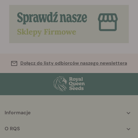
Dołącz do listy odbiorców naszego newslettera
More
Informacje
helpful
info
O RQS