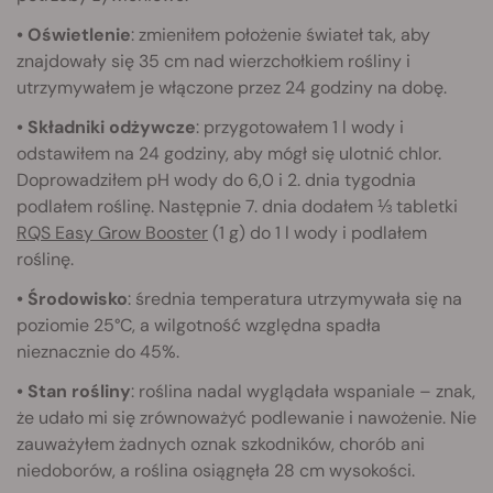
• Oświetlenie
: zmieniłem położenie świateł tak, aby
znajdowały się 35 cm nad wierzchołkiem rośliny i
utrzymywałem je włączone przez 24 godziny na dobę.
• Składniki odżywcze
: przygotowałem 1 l wody i
odstawiłem na 24 godziny, aby mógł się ulotnić chlor.
Doprowadziłem pH wody do 6,0 i 2. dnia tygodnia
podlałem roślinę. Następnie 7. dnia dodałem ⅓ tabletki
RQS Easy Grow Booster
(1 g) do 1 l wody i podlałem
roślinę.
• Środowisko
: średnia temperatura utrzymywała się na
poziomie 25°C, a wilgotność względna spadła
nieznacznie do 45%.
• Stan rośliny
: roślina nadal wyglądała wspaniale – znak,
że udało mi się zrównoważyć podlewanie i nawożenie. Nie
zauważyłem żadnych oznak szkodników, chorób ani
niedoborów, a roślina osiągnęła 28 cm wysokości.