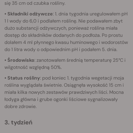
się 35 cm od czubka rośliny.
• Składniki odżywcze
: 1. dnia tygodnia uregulowałem pH
1 l wody do 6,0 i podlałem roślinę. Nie podawałem zbyt
dużo substancji odżywczych, ponieważ roślina miała
dostęp do składników dodanych do podłoża. Po prostu
dolałem 4 ml płynnego kwasu huminowego i wodorostów
do 1 litra wody o odpowiednim pH i podałem 5. dnia.
• Środowisko
: zanotowałem średnią temperaturę 25°C i
wilgotność względną 50%.
• Status rośliny
: pod koniec 1. tygodnia wegetacji moja
roślina wyglądała świetnie. Osiągnęła wysokość 15 cm i
miała kilka nowych zestawów prawdziwych liści. Mocna
łodyga główna i grube ogonki liściowe sygnalizowały
dobre zdrowie.
3. tydzień