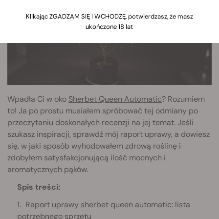
Klikając ZGADZAM SIĘ I WCHODZĘ, potwierdzasz, że masz
ukończone 18 lat
Wpadła Ci w oko
Sherbet Queen Automatic
? Rozumiem
to! Ja po prostu musiałem spróbować tej odmiany po
przeczytaniu doskonałych recenzji na jej temat. Jeśli
szukasz inspiracji, sprawdź mój raport uprawy, a dowiesz
się, w jaki sposób wyhodowałem zdrową roślinę i
zdobyłem satysfakcjonującą ilość mocnych i
aromatycznych pąków.
Spis treści:
Raport uprawy sherbet queen automatic: lista
potrzebnego sprzętu