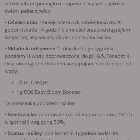
zakresach, co pomogło mi zapewnić wysokiej jakości
kwiaty pełne żywicy.
• Oświetlenie
: zmniejszyłem cykl oświetlenia do 20
godzin światła i 4 godzin ciemności oraz podciągnąłem
lampy tak, aby wisiały 35 cm od czubka rośliny.
• Składniki odżywcze
: 2. dnia każdego tygodnia
podałem 1 l wody doprowadzonej do pH 6,5. Ponadto 4.
dnia obu tygodni dodałem następujące substancje do 1 l
wody:
1,5 ml CaMg+;
1 g
RQS Easy Bloom Booster
.
Tą mieszanką podlałem roślinę.
• Środowisko
: zanotowałem średnią temperaturę 29°C i
wilgotność względną 50%.
• Status rośliny
: pod koniec 6. tygodnia nadal nie