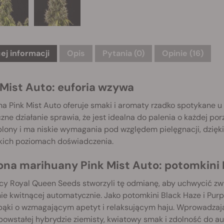
ej informacji
Opis
Pytania
(0)
Opinie (16)
 Mist Auto: euforia wzywa
 Pink Mist Auto oferuje smaki i aromaty rzadko spotykane u 
zne działanie sprawia, że jest idealna do palenia o każdej po
 plony i ma niskie wymagania pod względem pielęgnacji, dzię
kich poziomach doświadczenia.
ona marihuany Pink Mist Auto: potomkini P
y Royal Queen Seeds stworzyli tę odmianę, aby uchwycić zwyc
e kwitnącej automatycznie. Jako potomkini Black Haze i Purple
 pąki o wzmagającym apetyt i relaksującym haju. Wprowadzaj
powstałej hybrydzie ziemisty, kwiatowy smak i zdolność do a