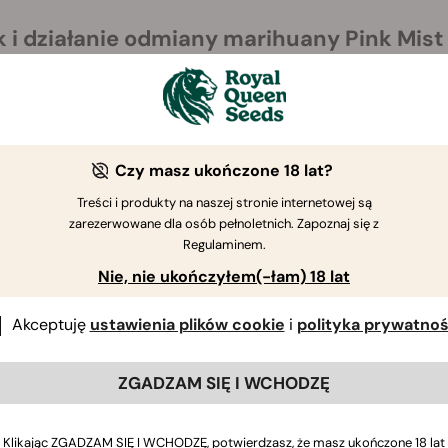
 i działanie odmiany marihuany Pink Mist
ist Auto łączy w sobie zawartość THC na poziomie 17% z szer
w. Razem, te fitochemikalia wywołują haj, który wprowadza um
jąc ciało. Rozkoszuj się tym doskonale zbalansowanym efekt
 zaciągnięciu towarzyszą rzadkie nuty lawendy, wraz z zapac
ne i wyrafinowane doznania smakowe.
Czy masz ukończone 18 lat?
Treści i produkty na naszej stronie internetowej są
akterystyka uprawy nasion Pink Mist Aut
zarezerwowane dla osób pełnoletnich. Zapoznaj się z
Regulaminem.
a Pink Mist Auto przyciąga hodowców, którzy chcą wyhodować
Nie, nie ukończyłem(-łam) 18 lat
eningu, uprawiane w pomieszczeniach osiągają zaledwie 70–
zrostu trwającym zaledwie 12–13 tygodni. Rośliny uprawiane 
Akceptuję
ustawienia plików cookie
i
polityka prywatnoś
w wysokości 110–160 g na roślinę. Jeśli więc chcesz osiągnąć
a Pink Mist Auto w RQS i sam wyhoduj tę odmianę!
ZGADZAM SIĘ I WCHODZĘ
Klikając ZGADZAM SIĘ I WCHODZĘ, potwierdzasz, że masz ukończone 18 lat