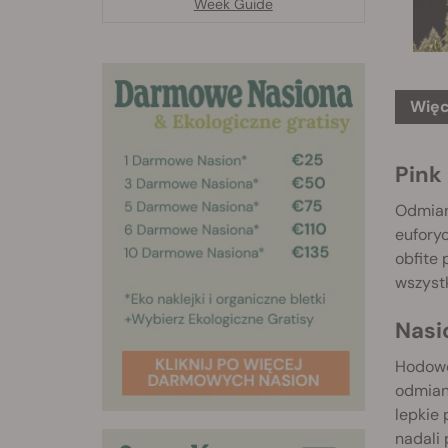
Week Guide
Więc
Pink
Odmiana
euforyc
obfite
wszyst
Nasi
Hodowc
odmiani
lepkie
nadali 