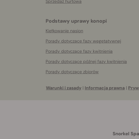
Sprzedaż hurtowa
Podstawy uprawy konopi
Kiełkowanie nasion
Porady dotyczące fazy wegetatywnej
Porady dotyczące fazy kwitnienia
Porady dotyczące późnej fazy kwitnienia
Porady dotyczące zbiorów
Warunki i zasady
|
Informacja prawna
|
Pryw
Snorkel Spa