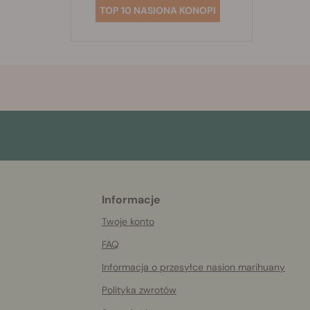
TOP 10 NASIONA KONOPI
Informacje
More
helpful
Twoje konto
info
FAQ
Informacja o przesyłce nasion marihuany
Polityka zwrotów