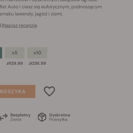
Mist Auto i ciesz się euforycznym, podnoszącym
smaku lawendy, jagód i ziemi.
8)
Napisz recenzję
x5
x10
zł129.99
zł236.99
 KOSZYKA
Bezpłatny
Dyskretna
Zwrot
Przesyłka