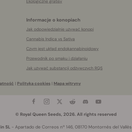
Ekologiczne gratisy
Informacje o konopiach
Jak odpowiedzialnie używać konopi
Cannabis Indica vs Sativa
Czym jest układ endokannabinoidowy
Przewodnik po smaku i działaniu
Jak używać substancji odżywczych RQS
atność
|
Polityka cookies
|
Mapa witryny
© Royal Queen Seeds, 2026. All rights reserved
in SL
- Apartado de Correos nº 146, 08170 Montornès del Vallès