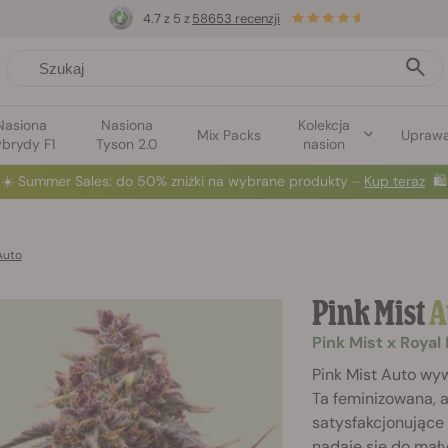
4.7 z 5 z
58653 recenzji
Nasiona
Nasiona
Kolekcja
Mix Packs
Upraw
brydy F1
Tyson 2.0
nasion
☀️
Summer Sales
: do 50% zniżki na wybrane produkty ⏤
Kup teraz
🛍️
Auto
Pink Mist
A
Pink Mist x Royal
Pink Mist Auto wyw
Ta feminizowana, 
satysfakcjonujące 
nadaje się do mał