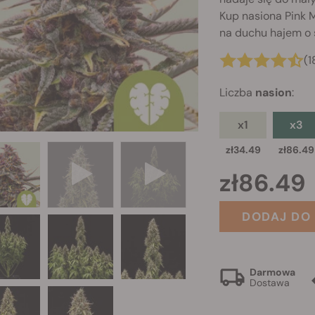
Kup nasiona Pink 
na duchu hajem o 
(1
Liczba
nasion
:
x1
x3
zł34.49
zł86.49
zł86.49
DODAJ DO
Darmowa
Dostawa