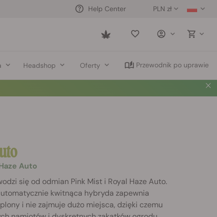
PLN zł
Help Center
Saved
items
Przewodnik po uprawie
a
Headshop
Oferty
uto
 Haze Auto
odzi się od odmian Pink Mist i Royal Haze Auto.
automatycznie kwitnąca hybryda zapewnia
plony i nie zajmuje dużo miejsca, dzięki czemu
ych namiotów i dyskretnych zakątków ogrodu.