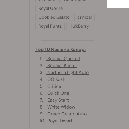
Royal Gorilla
Cookies Gelato
critical
Royal Runtz
HulkBerry
Top 10 Nasiona Konopi
1.
Special Queen 1
2.
Special Kush 1
3.
Northern Light Auto
4.
OG Kush
5.
Critical
6.
Quick One
7.
Easy Start
8.
White Widow
9.
Green Gelato Auto
10.
Royal Dwarf