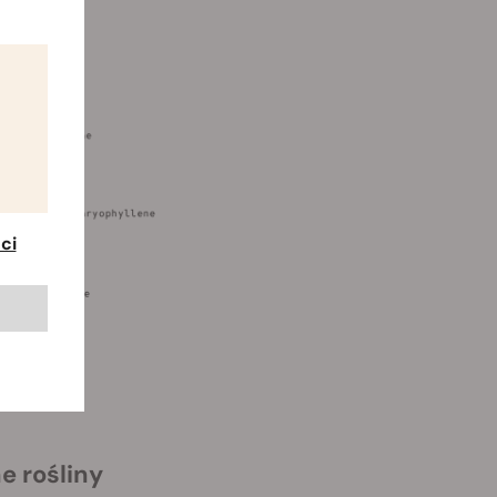
ci
e rośliny