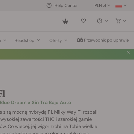
PLN zł
Help Center
Saved
items
Przewodnik po uprawie
a
Headshop
Oferty
F1
lue Dream x Sin Tra Bajo Auto
 z tą mocną hybrydą F1. Milky Way F1 rozpali
i wysokiej zawartości THC i szerokiej gamie
. Co więcej, jej wigor zrobi na Tobie wielkie
jąc satysfakcjonujące plony, szybki czas