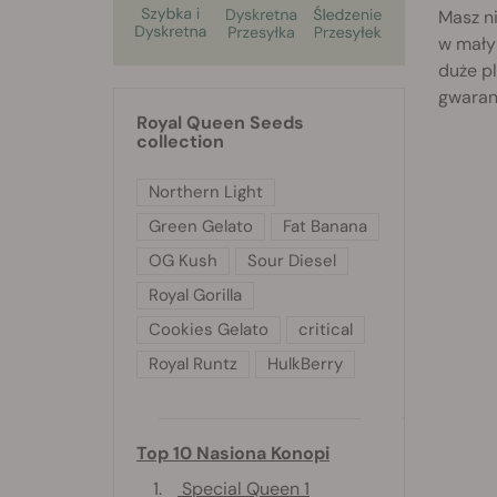
Masz ni
w mały
duże pl
gwaran
Royal Queen Seeds
collection
Northern Light
Green Gelato
Fat Banana
OG Kush
Sour Diesel
Royal Gorilla
Cookies Gelato
critical
Royal Runtz
HulkBerry
Top 10 Nasiona Konopi
1.
Special Queen 1