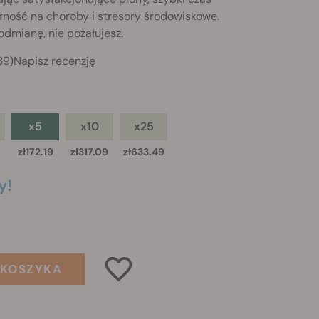
rność na choroby i stresory środowiskowe.
 odmianę, nie pożałujesz.
39)
Napisz recenzję
x5
x10
x25
zł172.19
zł317.09
zł633.49
y!
 KOSZYKA