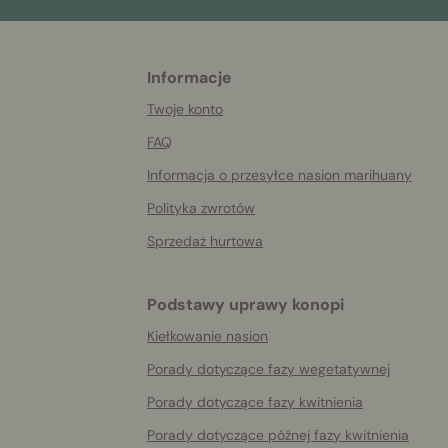
Informacje
More
helpful
Twoje konto
info
FAQ
Informacja o przesyłce nasion marihuany
Polityka zwrotów
Sprzedaż hurtowa
Podstawy uprawy konopi
Kiełkowanie nasion
Porady dotyczące fazy wegetatywnej
Porady dotyczące fazy kwitnienia
Porady dotyczące późnej fazy kwitnienia