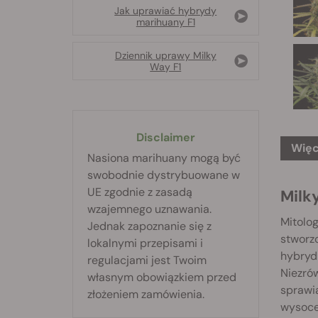
Jak uprawiać hybrydy
marihuany F1
Dziennik uprawy Milky
Way F1
Disclaimer
Więc
Nasiona marihuany mogą być
swobodnie dystrybuowane w
UE zgodnie z zasadą
Milky
wzajemnego uznawania.
Mitolog
Jednak zapoznanie się z
stworz
lokalnymi przepisami i
hybryd 
regulacjami jest Twoim
Niezrów
własnym obowiązkiem przed
sprawią
złożeniem zamówienia.
wysoce