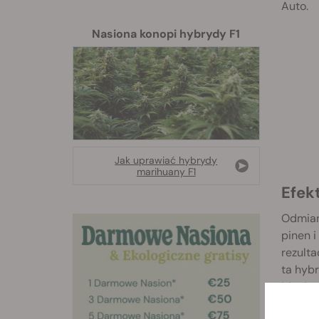
Auto.
Nasiona konopi hybrydy F1
Jak uprawiać hybrydy
marihuany F1
Efek
Odmiany
pinen i
rezulta
ta hybr
idealn