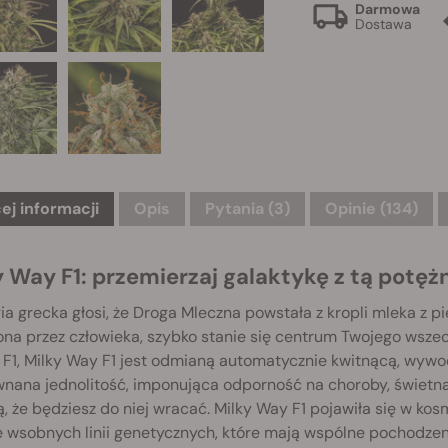
Darmowa
Dostawa
ej informacji
Opis
Pytania
(3)
Opinie (134)
 Way F1: przemierzaj galaktykę z tą potężn
ia grecka głosi, że Droga Mleczna powstała z kropli mleka z pi
ona przez człowieka, szybko stanie się centrum Twojego wsze
F1, Milky Way F1 jest odmianą automatycznie kwitnącą, wywod
nana jednolitość, imponująca odporność na choroby, świetna
, że będziesz do niej wracać. Milky Way F1 pojawiła się w kos
 wsobnych linii genetycznych, które mają wspólne pochodzeni