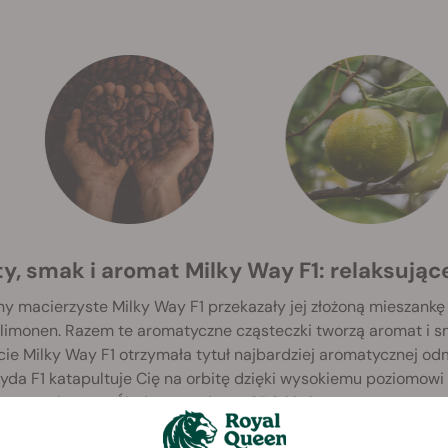
ty, smak i aromat Milky Way F1: relaksują
 macierzyste Milky Way F1 przekazały jej złożoną mieszankę t
 limonen. Razem te aromatyczne cząsteczki tworzą aromat i 
cie Milky Way F1 otrzymała tytuł najbardziej aromatycznej odm
yda F1 katapultuje Cię na orbitę dzięki wysokiemu poziomowi
ego na wieczory. Śladowe poziomy CBG i kojące terpeny pomog