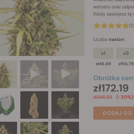
wzrostu oraz odpo
Kiedy zasiejesz tę
(1
Liczba
nasion
:
x1
x3
zł46.89
zł114.79
Obniżka cen
zł172.19
zł245.99
(-30%)
DODAJ DO