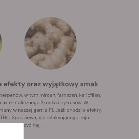
ce efekty oraz wyjątkowy smak
erpenów, w tym mircen, farnezen, kariofilen,
smak metalicznego Skunka i cytrusów. W
iany w naszej gamie F1. Jeśli chodzi o efekty,
 THC. Spodziewaj się relaksującego haju
ą ograniczyć haj.