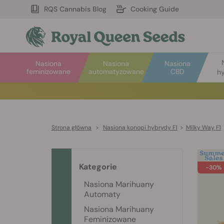
RQS Cannabis Blog
Cooking Guide
Nasiona
Nasiona
Nasiona
feminizowane
automatyzowane
CBD
hy
Strona główna
>
Nasiona konopi hybrydy F1
>
Milky Way F1
Kategorie
-30%
Nasiona Marihuany
Automaty
Nasiona Marihuany
Feminizowane