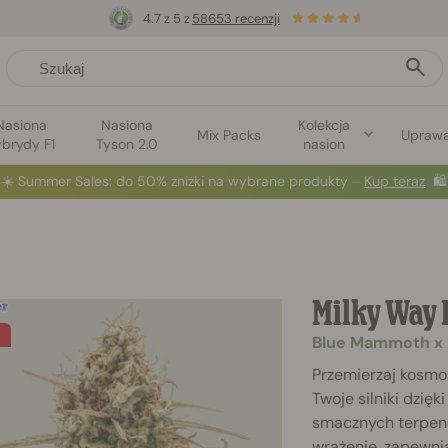
4.7 z 5 z
58653 recenzji
Nasiona
Nasiona
Kolekcja
Mix Packs
Upraw
brydy F1
Tyson 2.0
nasion
☀️
Summer Sales
: do 50% zniżki na wybrane produkty ⏤
Kup teraz
🛍️
Milky Way 
Blue Mammoth x B
Przemierzaj kosmos
Twoje silniki dzięk
smacznych terpenów
wrażenie, zapewnia