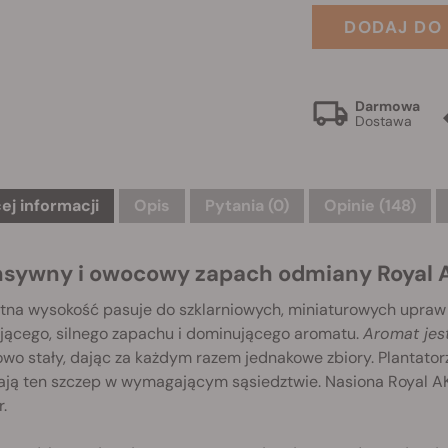
DODAJ DO
Darmowa
Dostawa
ej informacji
Opis
Pytania
(0)
Opinie (148)
nsywny i owocowy zapach odmiany Royal 
ętna wysokość pasuje do szklarniowych, miniaturowych upraw
jącego, silnego zapachu i dominującego aromatu.
Aromat jest
wo stały, dając za każdym razem jednakowe zbiory. Plantator
ają ten szczep w wymagającym sąsiedztwie. Nasiona Royal AK 
.