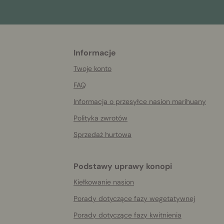
Informacje
More
helpful
Twoje konto
info
FAQ
Informacja o przesyłce nasion marihuany
Polityka zwrotów
Sprzedaż hurtowa
Podstawy uprawy konopi
Kiełkowanie nasion
Porady dotyczące fazy wegetatywnej
Porady dotyczące fazy kwitnienia