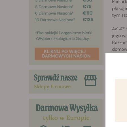
Posiad
plasuj
tym szc
AK 47
n
jego w
Bezkom
domowyc
kwiatos
Odmi
Nasiona
widocz
kwiato
plantat
1999 r.
Indica 
High T