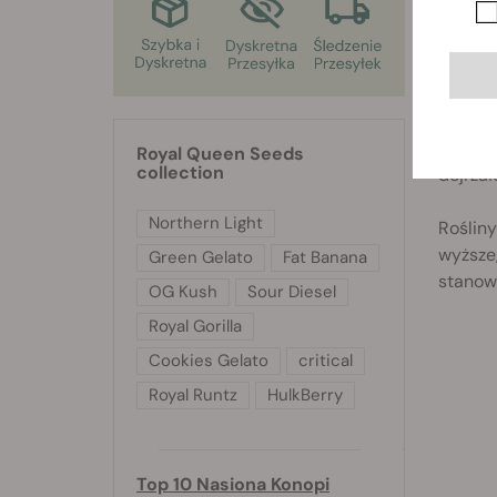
Nasio
afga
Stosun
Stosun
do 65
Royal Queen Seeds
collection
dojrzał
Northern Light
Rośliny
wyższe
Green Gelato
Fat Banana
stanowi
OG Kush
Sour Diesel
Royal Gorilla
Cookies Gelato
critical
Royal Runtz
HulkBerry
Top 10 Nasiona Konopi