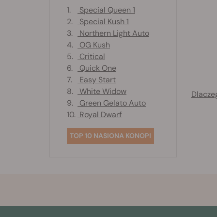
1.
Special Queen 1
2.
Special Kush 1
3.
Northern Light Auto
4.
OG Kush
5.
Critical
6.
Quick One
7.
Easy Start
8.
White Widow
Dlacze
9.
Green Gelato Auto
10.
Royal Dwarf
TOP 10 NASIONA KONOPI