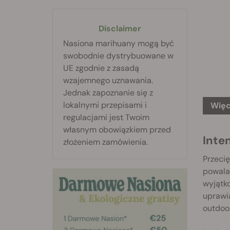
Disclaimer
Nasiona marihuany mogą być
swobodnie dystrybuowane w
UE zgodnie z zasadą
wzajemnego uznawania.
Jednak zapoznanie się z
lokalnymi przepisami i
Więc
regulacjami jest Twoim
własnym obowiązkiem przed
Inte
złożeniem zamówienia.
Przeci
powala
wyjątko
uprawi
outdoor