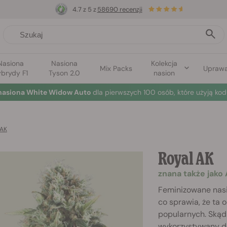
4.7 z 5 z
58690 recenzji
Nasiona
Nasiona
Kolekcja
Mix Packs
Upraw
brydy F1
Tyson 2.0
nasion
nasiona White Widow Auto
dla pierwszych 100 osób, które użyją kod
 AK
Royal AK
znana także jako
Feminizowane nasi
co sprawia, że ta 
popularnych. Skądi
wykorzystywany do