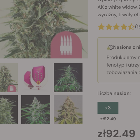
AK z white widow.
wyraźny, trwały efe
(1
Nasiona z 
Produkujemy m
fenotyp i utr
zobowiązania 
Liczba
nasion
:
x3
zł92.49
zł92.49