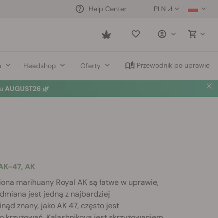
PLN zł
Help Center
Saved
items
Przewodnik po uprawie
a
Headshop
Oferty
u
AUGUST26 🌿
 AK-47, AK
ona marihuany Royal AK są łatwe w uprawie,
odmiana jest jedną z najbardziej
nąd znany, jako AK 47, często jest
 krzyżowań. Kalashnikova jest skrzyżowaniem