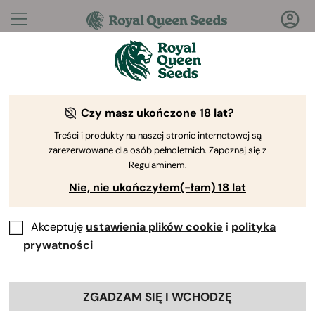
Pytania?
Odpowiedzi!
Czy masz ukończone 18 lat?
Witamy w Royal Queen Seeds Help Center
Treści i produkty na naszej stronie internetowej są
zarezerwowane dla osób pełnoletnich. Zapoznaj się z
Regulaminem.
Nie, nie ukończyłem(-łam) 18 lat
Akceptuję
ustawienia plików cookie
i
polityka
Help Center
>
Produkty i
Back
Uprawa
>
Genetyka
>
prywatności
Która odmiana powoduje
ZGADZAM SIĘ I WCHODZĘ
najmniejszy niepokój?