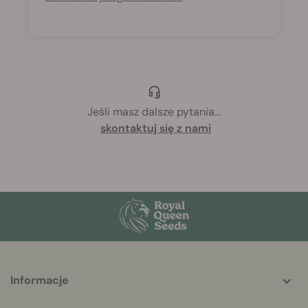
Jeśli masz dalsze pytania
...
skontaktuj się z nami
More
Informacje
helpful
info