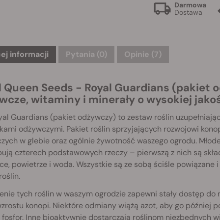
Darmowa
Dostawa
ej informacji
Pytania
(0)
Opinie (7)
l Queen Seeds - Royal Guardians (pakiet o
wcze, witaminy i minerały o wysokiej jako
al Guardians (pakiet odżywczy) to zestaw roślin uzupełniają
kami odżywczymi. Pakiet roślin sprzyjających rozwojowi kon
zych w glebie oraz ogólnie żywotność waszego ogrodu. Młode
ują czterech podstawowych rzeczy – pierwszą z nich są skład
ńce, powietrze i woda. Wszystkie są ze sobą ściśle powiązane
roślin.
enie tych roślin w waszym ogrodzie zapewni stały dostęp do
zrostu konopi. Niektóre odmiany wiążą azot, aby go później 
i fosfor. Inne bioaktywnie dostarczają roślinom niezbędnych w