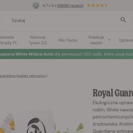
4.7 z 5 z
58690 recenzji
Nasiona
Nasiona
Kolekcja
Mix Packs
Upraw
brydy F1
Tyson 2.0
nasion
nasiona White Widow Auto
dla pierwszych 100 osób, które użyją kod
Guardians (pakiet odżywczy)
Royal Guar
Ekologiczna upraw
roślin. Wiele naw
petrochemicznych,
środowiska. Rośli
Guardians wzbogaca