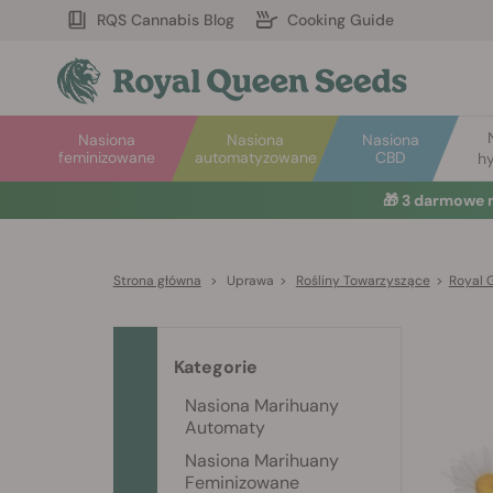
RQS Cannabis Blog
Cooking Guide
Nasiona
Nasiona
Nasiona
feminizowane
automatyzowane
CBD
hy
🎁
3 darmowe 
Strona główna
>
Uprawa
>
Rośliny Towarzyszące
>
Royal 
Kategorie
Nasiona Marihuany
Automaty
Nasiona Marihuany
Feminizowane