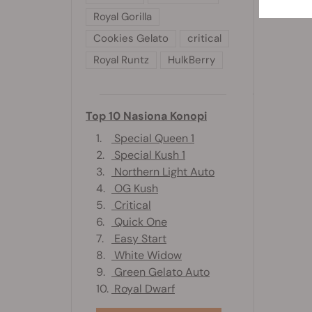
Royal Gorilla
Cookies Gelato
critical
Royal Runtz
HulkBerry
Top 10 Nasiona Konopi
1.
Special Queen 1
2.
Special Kush 1
3.
Northern Light Auto
4.
OG Kush
5.
Critical
6.
Quick One
7.
Easy Start
8.
White Widow
9.
Green Gelato Auto
10.
Royal Dwarf