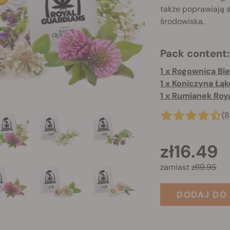
także poprawiają 
środowiska.
Pack content:
1 x Rumianek Roy
(8
zł16.49
zamiast
zł19.95
DODAJ DO