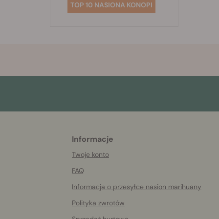
TOP 10 NASIONA KONOPI
Informacje
More
helpful
Twoje konto
info
FAQ
Informacja o przesyłce nasion marihuany
Polityka zwrotów
Sprzedaż hurtowa