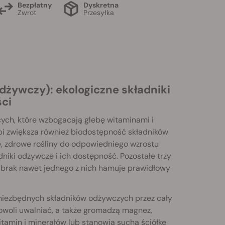
Bezpłatny
Dyskretna
Zwrot
Przesyłka
dżywczy): ekologiczne składniki
ści
cych, które wzbogacają glebę witaminami i
opi zwiększa również biodostępność składników
, zdrowe rośliny do odpowiedniego wzrostu
niki odżywcze i ich dostępność. Pozostałe trzy
 i brak nawet jednego z nich hamuje prawidłowy
 niezbędnych składników odżywczych przez cały
powoli uwalniać, a także gromadzą magnez,
itamin i minerałów lub stanowią suchą ściółkę