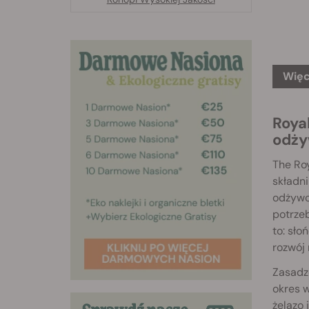
Więc
Roya
odży
The Roy
składni
odżywc
potrzeb
to: sło
rozwój 
Zasadz
okres w
żelazo 