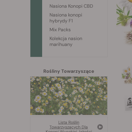
Nasiona Konopi CBD
Nasiona konopi
hybrydy F1
Mix Packs
Kolekcja nasion
marihuany
Rośliny Towarzyszące
Lista Roślin
Towarzyszących Dla
Konopi Wysokiej Jakości