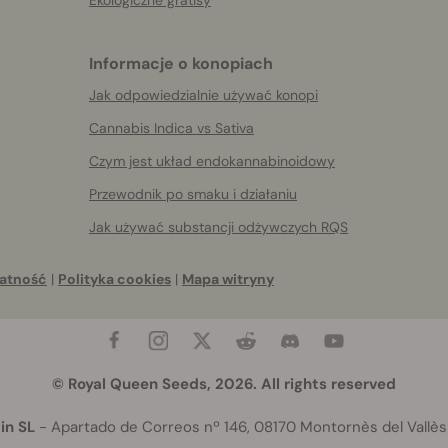
Informacje o konopiach
Jak odpowiedzialnie używać konopi
Cannabis Indica vs Sativa
Czym jest układ endokannabinoidowy
Przewodnik po smaku i działaniu
Jak używać substancji odżywczych RQS
atność
|
Polityka cookies
|
Mapa witryny
© Royal Queen Seeds, 2026. All rights reserved
in SL
- Apartado de Correos nº 146, 08170 Montornès del Vallès