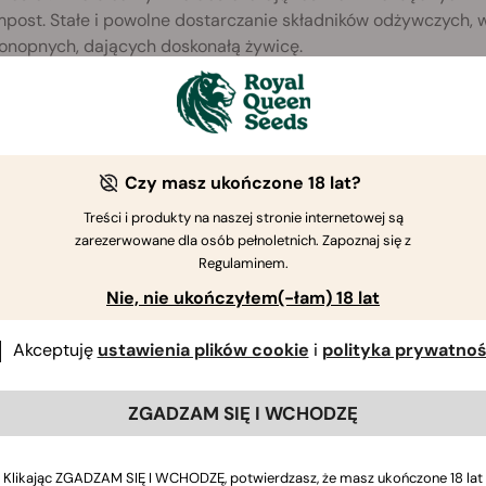
mpost. Stałe i powolne dostarczanie składników odżywczych, 
konopnych, dających doskonałą żywicę.
enie roślin z pakietu RQS Royal Guardians zapewnia przyjazn
 wzrostu roślin konopnych. Nie ma konieczności stosowania n
towanych witamin i minerałów, wytworzonych przez człowieka
niających zaspokoi wszystkie potrzeby odżywcze waszych roś
Czy masz ukończone 18 lat?
ny, od jej zasadzenia aż do wyrośnięcia ciężkich, ukwiecony
Treści i produkty na naszej stronie internetowej są
zarezerwowane dla osób pełnoletnich. Zapoznaj się z
Regulaminem.
Nie, nie ukończyłem(-łam) 18 lat
Akceptuję
ustawienia plików cookie
i
polityka prywatnoś
ZGADZAM SIĘ I WCHODZĘ
Klikając ZGADZAM SIĘ I WCHODZĘ, potwierdzasz, że masz ukończone 18 lat