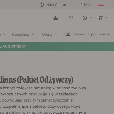
PLN zł
Help Center
Saved
items
Przewodnik po uprawie
a
Headshop
Oferty
u
AUGUST26 🌿
dians (pakiet Odżywczy)
a konopi zwiększa naturalną witalność życiową
ozów sztucznych produkuje się w zakładach
 powodując przy tym zanieczyszczenie
ny uzupełniające z pakietu odżywczego Royal
ją rośliny w składniki odżywcze i witaminy, a