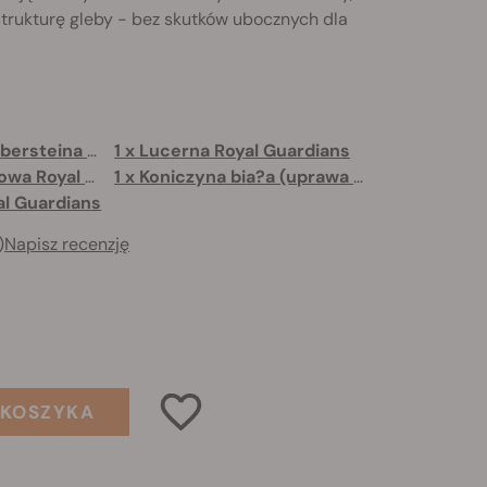
strukturę gleby - bez skutków ubocznych dla
1 x Rogownica Biebersteina Royal Guardians
1 x Lucerna Royal Guardians
1 x Koniczyna Łąkowa Royal Guardians
1 x Koniczyna bia?a (uprawa uzupe?niaj?ca)
al Guardians
)
Napisz recenzję
 KOSZYKA