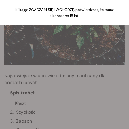
Klikając ZGADZAM SIĘ I WCHODZĘ, potwierdzasz, że masz
ukończone 18 lat
Najłatwiejsze w uprawie odmiany marihuany dla
początkujących.
Spis treści:
Koszt
Szybkość
Zapach