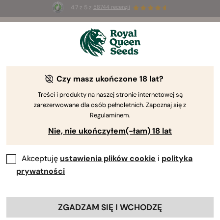
4.7 z 5 z
58744 recenzji
☀️
Summer Sales
: do 50% zniżki
na wybrane produkty ⏤
Kup teraz
🛍️
Czy masz ukończone 18 lat?
By
Luke Sumpter
Najłatwiejsze odmiany marihuany dla
Treści i produkty na naszej stronie internetowej są
zarezerwowane dla osób pełnoletnich. Zapoznaj się z
początkujących hodowców
Regulaminem.
Nie, nie ukończyłem(-łam) 18 lat
Akceptuję
ustawienia plików cookie
i
polityka
prywatności
ZGADZAM SIĘ I WCHODZĘ