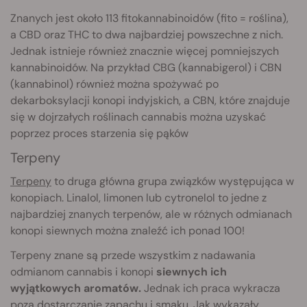
Znanych jest około 113 fitokannabinoidów (fito = roślina),
a CBD oraz THC to dwa najbardziej powszechne z nich.
Jednak istnieje również znacznie więcej pomniejszych
kannabinoidów. Na przykład CBG (kannabigerol) i CBN
(kannabinol) również można spożywać po
dekarboksylacji konopi indyjskich, a CBN, które znajduje
się w dojrzałych roślinach cannabis można uzyskać
poprzez proces starzenia się pąków
Terpeny
Terpeny
to druga główna grupa związków występująca w
konopiach. Linalol, limonen lub cytronelol to jedne z
najbardziej znanych terpenów, ale w różnych odmianach
konopi siewnych można znaleźć ich ponad 100!
Terpeny znane są przede wszystkim z nadawania
odmianom cannabis i konopi
siewnych ich
wyjątkowych aromatów.
Jednak ich praca wykracza
poza dostarczanie zapachu i smaku. Jak wykazały