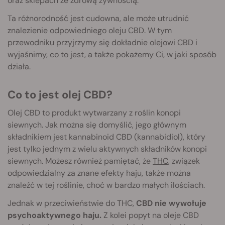
oraz sklepach ze zdrową żywnością.
Ta różnorodność jest cudowna, ale może utrudnić
znalezienie odpowiedniego oleju CBD. W tym
przewodniku przyjrzymy się dokładnie olejowi CBD i
wyjaśnimy, co to jest, a także pokażemy Ci, w jaki sposób
działa.
Co to jest olej CBD?
Olej CBD to produkt wytwarzany z roślin konopi
siewnych. Jak można się domyślić, jego głównym
składnikiem jest kannabinoid CBD (kannabidiol), który
jest tylko jednym z wielu aktywnych składników konopi
siewnych. Możesz również pamiętać, że
THC
, związek
odpowiedzialny za znane efekty haju, także można
znaleźć w tej roślinie, choć w bardzo małych ilościach.
Jednak w przeciwieństwie do THC,
CBD nie wywołuje
psychoaktywnego haju.
Z kolei popyt na oleje CBD