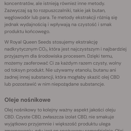
koncentratów, ale istnieją również inne metody.
Zazwyczaj są to rozpuszczalniki, takie jak butan,
węglowodór lub para. Te metody ekstrakcji różnią się
jednak wydajnością i wpływają na czystość i smak
produktu końcowego.
W Royal Queen Seeds stosujemy ekstrakcję
nadkrytycznym CO₂, która jest najczystszym i najbardziej
przyjaznym dla środowiska procesem. Dzięki temu,
możemy zaoferować Ci za każdym razem czysty, wolny
od toksyn produkt. Nie używamy etanolu, butanu ani
żadnej innej substancji, która mogłaby skazić olej CBD
lub pozostawić w nim niepożądane substancje.
Oleje nośnikowe
Olej nośnikowy to kolejny ważny aspekt jakości oleju
CBD. Czyste CBD, zwłaszcza izolat CBD, nie smakuje
wyjątkowo przyjemnie i większość produktu ulega
zmarnowaniu, gdy jest on spożywany samodzielnie. Olej