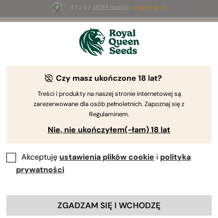
4.7 z 5 z
58744 recenzji
Wszystko, co musisz wiedzieć o oleju
CBD
Czy masz ukończone 18 lat?
Treści i produkty na naszej stronie internetowej są
zarezerwowane dla osób pełnoletnich. Zapoznaj się z
Regulaminem.
Nie, nie ukończyłem(-łam) 18 lat
Akceptuję
ustawienia plików cookie
i
polityka
prywatności
Nauczymy Cię wszystkiego, co należy wiedzieć o oleju
CBD, jednym z
najpopularniejszych suplementów
zdrowotnych.
ZGADZAM SIĘ I WCHODZĘ
Spis treści: