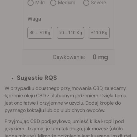
Mild
Medium
Severe
Waga
40 - 70 Kg
70 - 110 Kg
+110 Kg
0 mg
Dawkowanie:
Sugestie RQS
W przypadku doustnego przyjmowania CBD, zalecamy
łączenie oleju CBD z ulubionym jedzeniem. Dzięki temu
jest ono łatwe i przyjemne w użyciu. Dodaj krople do
pysznego koktajlu lub do ulubionych owoców.
Przyjmując CBD podjęzykowo, umieść kilka kropli pod
językiem i trzymaj je tam tak długo, jak możesz (około
jedną minutę). Mimo że połknięcie jest kuszące, im dłużej