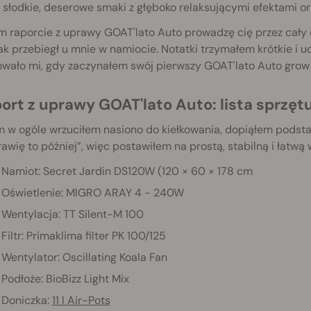
 słodkie, deserowe smaki z głęboko relaksującymi efektami 
 raporcie z uprawy GOAT'lato Auto prowadzę cię przez cały 
jak przebiegł u mnie w namiocie. Notatki trzymałem krótkie i 
wało mi, gdy zaczynałem swój pierwszy GOAT'lato Auto grow 
port z uprawy GOAT'lato Auto: lista sprzęt
 w ogóle wrzuciłem nasiono do kiełkowania, dopiąłem podsta
awię to później”, więc postawiłem na prostą, stabilną i łatwą 
Namiot: Secret Jardin DS120W (120 × 60 × 178 cm
Oświetlenie: MIGRO ARAY 4 - 240W
Wentylacja: TT Silent-M 100
Filtr: Primaklima filter PK 100/125
Wentylator: Oscillating Koala Fan
Podłoże: BioBizz Light Mix
Doniczka:
11 l Air-Pots