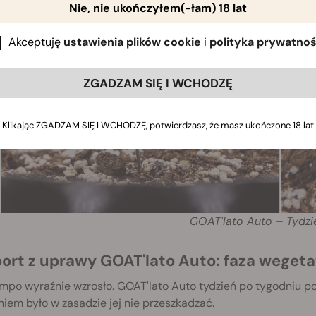
Nie, nie ukończyłem(-łam) 18 lat
Akceptuję
ustawienia plików cookie
i
polityka prywatnoś
ZGADZAM SIĘ I WCHODZĘ
Klikając ZGADZAM SIĘ I WCHODZĘ, potwierdzasz, że masz ukończone 18 lat
GOAT'lato Auto –
Tydz
port z uprawy GOAT'lato Auto: faza weget
mpo wyraźnie wzrosło. GOAT'lato Auto tydzień po tygodniu p
iem było w zasadzie jej nie przeszkadzać.