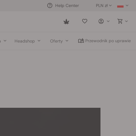
PLN zł
Help Center
Saved
items
Przewodnik po uprawie
a
Headshop
Oferty