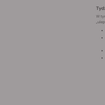
Tyd
W ty
„ule