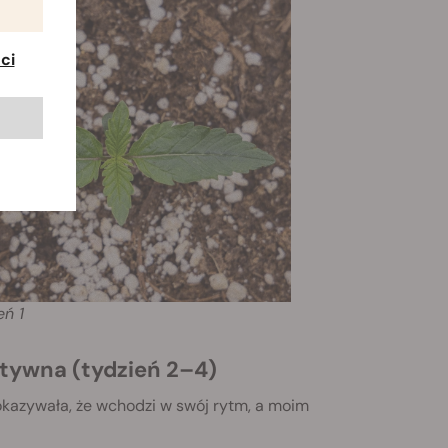
ci
ień
1
atywna (tydzień 2–4)
okazywała, że wchodzi w swój rytm, a moim