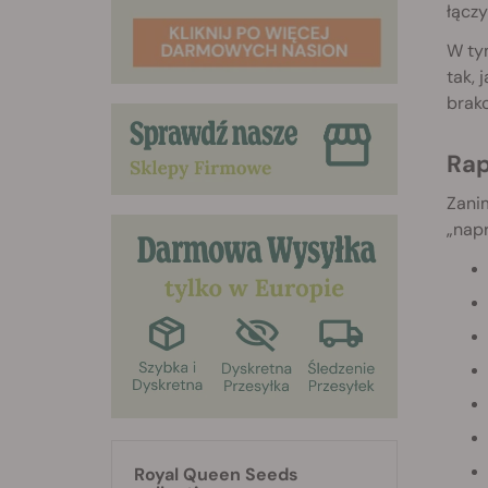
łączy
W tym
tak, 
brako
Ra
Zanim
„napr
Royal Queen Seeds