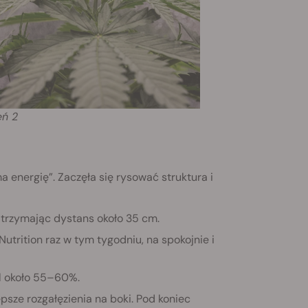
eń 2
ma energię”. Zaczęła się rysować struktura i
 trzymając dystans około 35 cm.
trition raz w tym tygodniu, na spokojnie i
l około 55–60%.
epsze rozgałęzienia na boki. Pod koniec