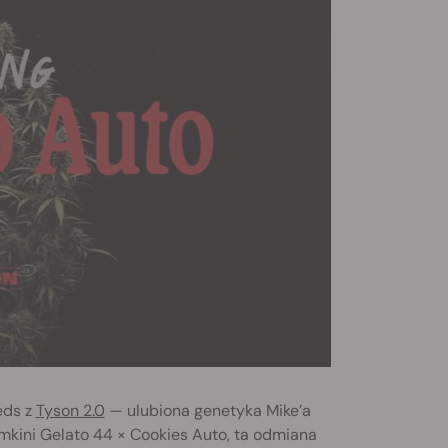
eds z
Tyson 2.0
— ulubiona genetyka Mike’a
kini Gelato 44 × Cookies Auto, ta odmiana