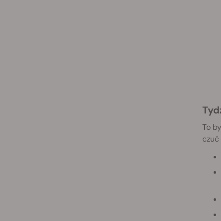
Tyd
To by
czuć 