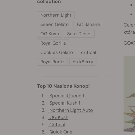
collection
Northern Light
Green Gelato
Fat Banana
Celem
która
OG Kush
Sour Diesel
GOAT'
Royal Gorilla
Cookies Gelato
critical
Royal Runtz
HulkBerry
Top 10 Nasiona Konopi
1.
Special Queen 1
2.
Special Kush 1
3.
Northern Light Auto
4.
OG Kush
5.
Critical
6.
Quick One