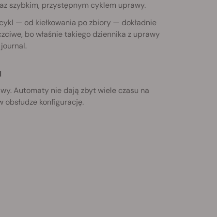
oraz szybkim, przystępnym cyklem uprawy.
cykl — od kiełkowania po zbiory — dokładnie
uczciwe, bo właśnie takiego dziennika z uprawy
journal.
u
wy. Automaty nie dają zbyt wiele czasu na
w obsłudze konfigurację.