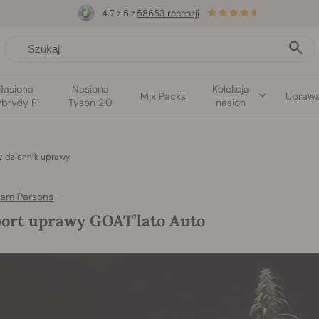
4.7 z 5 z
58653 recenzji
Nasiona
Nasiona
Kolekcja
Mix Packs
Upraw
brydy F1
Tyson 2.0
nasion
y dziennik uprawy
am Parsons
ort uprawy GOAT’lato Auto