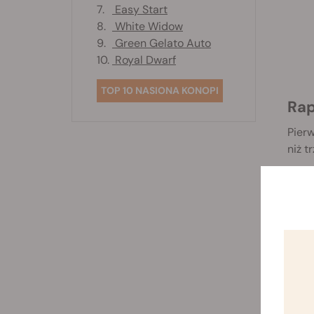
7.
Easy Start
8.
White Widow
9.
Green Gelato Auto
10.
Royal Dwarf
TOP 10 NASIONA KONOPI
Ra
Pierw
niż t