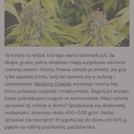
Te kwiaty to widok, którego warto doświadczyć. Są
długie, grube, pełne włosków i mają wyjątkowe odcienie
ciemnej zieleni i fioletu. Prawie szkoda je zmielić, ale gdy
tylko zapalisz jointa, twój żal zamieni się w euforię i
zadowolenie.
Wedding Crasher
wywołuje mocny haj,
który polepsza czujność i kreatywność. Sięgnij po te pąki,
kiedy potrzebujesz czegoś na wzmocnienie. Masz ochotę
uprawiać tę roślinę w domu? Spodziewaj się doskonałej
wydajności, zbierzesz około 450–500 g/m². Wolisz
uprawiać na zewnątrz? Przygotuj się do zbioru do 600 g
pąków na roślinę pod koniec października.