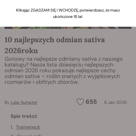
Klikając ZGADZAM SIĘ I WCHODZĘ, potwierdzasz, że masz
ukończone 18 lat
10 najlepszych odmian sativa
2026roku
Gotowy na najlepsze odmiany sativa z naszego
katalogu? Nasza lista dziesięciu najlepszych
odmian 2026 roku pokazuje najlepsze cechy
odmian sativa – roślin znanych z wyjątkowych
rozmiarów i obfitych zbiorów.
655
By
Luke Sumpter
8 Jan 2026
Spis treści:
Trainwreck