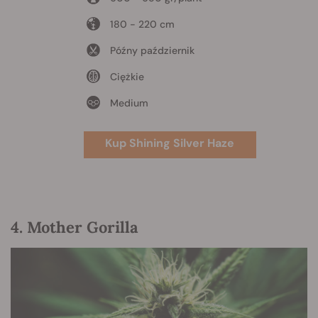
180 - 220 cm
Późny październik
Ciężkie
Medium
Kup Shining Silver Haze
4. Mother Gorilla