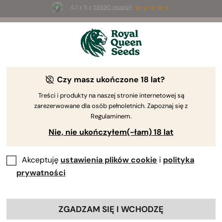
4.7 z 5 z
58690 recenzji
☀️
Summer Sales
: do 50% zniżki
na wybrane produkty ⏤
Kup teraz
🛍️
Czy masz ukończone 18 lat?
The RQS Blog
Treści i produkty na naszej stronie internetowej są
zarezerwowane dla osób pełnoletnich. Zapoznaj się z
Blogi o stylu życi...
Odmiany i produkty
Upr
Regulaminem.
Nie, nie ukończyłem(-łam) 18 lat
Akceptuję
ustawienia plików cookie
i
polityka
prywatności
ZGADZAM SIĘ I WCHODZĘ