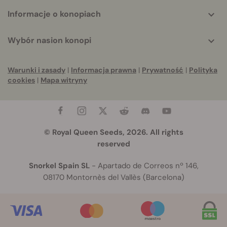
Informacje o konopiach
Wybór nasion konopi
Warunki i zasady
|
Informacja prawna
|
Prywatność
|
Polityka
cookies
|
Mapa witryny
© Royal Queen Seeds, 2026. All rights
reserved
Snorkel Spain SL
- Apartado de Correos nº 146,
08170 Montornès del Vallès (Barcelona)