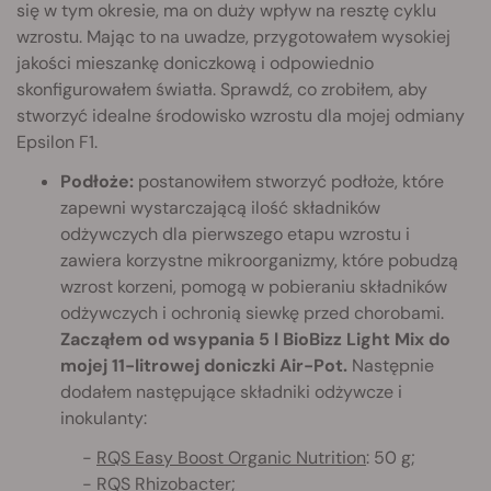
się w tym okresie, ma on duży wpływ na resztę cyklu
wzrostu. Mając to na uwadze, przygotowałem wysokiej
jakości mieszankę doniczkową i odpowiednio
skonfigurowałem światła. Sprawdź, co zrobiłem, aby
stworzyć idealne środowisko wzrostu dla mojej odmiany
Epsilon F1.
Podłoże:
postanowiłem stworzyć podłoże, które
zapewni wystarczającą ilość składników
odżywczych dla pierwszego etapu wzrostu i
zawiera korzystne mikroorganizmy, które pobudzą
wzrost korzeni, pomogą w pobieraniu składników
odżywczych i ochronią siewkę przed chorobami.
Zacząłem od wsypania 5 l BioBizz Light Mix do
mojej 11-litrowej doniczki Air-Pot.
Następnie
dodałem następujące składniki odżywcze i
inokulanty:
-
RQS Easy Boost Organic Nutrition
: 50 g;
-
RQS Rhizobacter
;