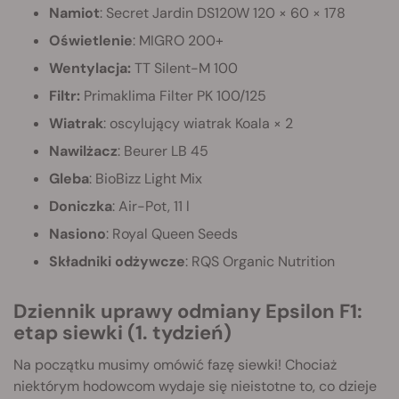
Namiot
: Secret Jardin DS120W 120 × 60 × 178
Oświetlenie
: MIGRO 200+
Wentylacja:
TT Silent-M 100
Filtr:
Primaklima Filter PK 100/125
Wiatrak
: oscylujący wiatrak Koala × 2
Nawilżacz
: Beurer LB 45
Gleba
: BioBizz Light Mix
Doniczka
: Air-Pot, 11 l
Nasiono
: Royal Queen Seeds
Składniki odżywcze
: RQS Organic Nutrition
Dziennik uprawy odmiany Epsilon F1:
etap siewki (1. tydzień)
Na początku musimy omówić fazę siewki! Chociaż
niektórym hodowcom wydaje się nieistotne to, co dzieje