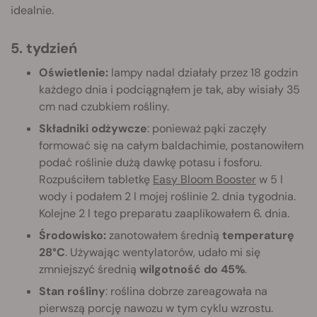
idealnie.
5. tydzień
Oświetlenie:
lampy nadal działały przez 18 godzin
każdego dnia i podciągnąłem je tak, aby wisiały 35
cm nad czubkiem rośliny.
Składniki odżywcze
: ponieważ pąki zaczęły
formować się na całym baldachimie, postanowiłem
podać roślinie dużą dawkę potasu i fosforu.
Rozpuściłem tabletkę
Easy Bloom Booster
w 5 l
wody i podałem 2 l mojej roślinie 2. dnia tygodnia.
Kolejne 2 l tego preparatu zaaplikowałem 6. dnia.
Środowisko:
zanotowałem średnią
temperaturę
28°C
. Używając wentylatorów, udało mi się
zmniejszyć średnią
wilgotność do 45%
.
Stan rośliny
: roślina dobrze zareagowała na
pierwszą porcję nawozu w tym cyklu wzrostu.