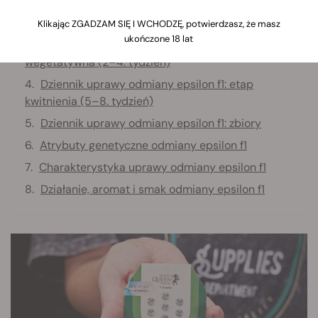
Dziennik uprawy odmiany epsilon f1: etap siewki (1.
tydzień)
Klikając ZGADZAM SIĘ I WCHODZĘ, potwierdzasz, że masz
ukończone 18 lat
Dziennik uprawy odmiany epsilon f1: faza
wegetatywna (2–4. tydzień)
Dziennik uprawy odmiany epsilon f1: etap
kwitnienia (5–8. tydzień)
Dziennik uprawy odmiany epsilon f1: zbiory
Atrybuty genetyczne odmiany epsilon f1
Charakterystyka uprawy odmiany epsilon f1
Działanie, aromat i smak odmiany epsilon f1