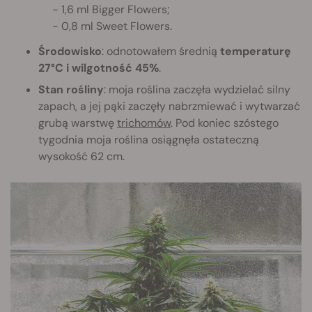
- 1,6 ml Bigger Flowers;
- 0,8 ml Sweet Flowers.
Środowisko
: odnotowałem średnią
temperaturę
27°C i wilgotność 45%
.
Stan rośliny
: moja roślina zaczęła wydzielać silny
zapach, a jej pąki zaczęły nabrzmiewać i wytwarzać
grubą warstwę
trichomów
. Pod koniec szóstego
tygodnia moja roślina osiągnęła ostateczną
wysokość 62 cm.