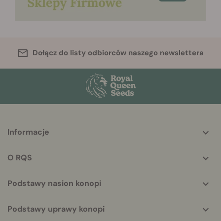
Dołącz do listy odbiorców naszego newslettera
More
Informacje
helpful
info
O RQS
Podstawy nasion konopi
Podstawy uprawy konopi