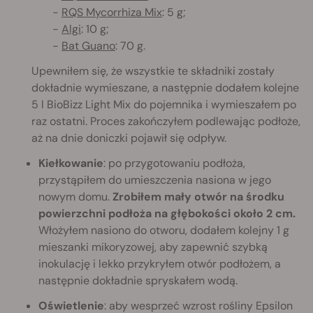
-
RQS Mycorrhiza Mix
: 5 g;
-
Algi
: 10 g;
-
Bat Guano
: 70 g.
Upewniłem się, że wszystkie te składniki zostały
dokładnie wymieszane, a następnie dodałem kolejne
5 l BioBizz Light Mix do pojemnika i wymieszałem po
raz ostatni. Proces zakończyłem podlewając podłoże,
aż na dnie doniczki pojawił się odpływ.
Kiełkowanie
: po przygotowaniu podłoża,
przystąpiłem do umieszczenia nasiona w jego
nowym domu.
Zrobiłem mały otwór na środku
powierzchni podłoża na głębokości około 2 cm.
Włożyłem nasiono do otworu, dodałem kolejny 1 g
mieszanki mikoryzowej, aby zapewnić szybką
inokulację i lekko przykryłem otwór podłożem, a
następnie dokładnie spryskałem wodą.
Oświetlenie
: aby wesprzeć wzrost rośliny Epsilon