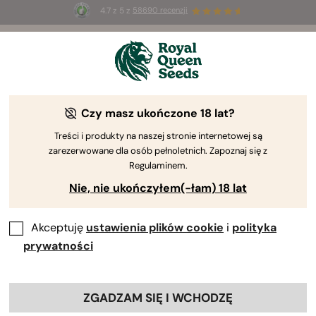
4.7 z 5 z
58690 recenzji
☀️
Summer Sales
: do 50% zniżki
na wybrane produkty ⏤
Kup teraz
🛍️
Czy masz ukończone 18 lat?
By
Luke Sumpter
Poradnik uprawy odmiany Epsilon F1
Treści i produkty na naszej stronie internetowej są
zarezerwowane dla osób pełnoletnich. Zapoznaj się z
tydzień po tygodniu
Regulaminem.
Zastanawiasz się nad uprawą odmiany
Epsilon F1
?
Nie, nie ukończyłem(-łam) 18 lat
Zapoznaj się z moim przewodnikiem uprawy tej rośliny,
aby dowiedzieć się, jak osiągnąłem świetne wyniki!
Akceptuję
ustawienia plików cookie
i
polityka
Czytaj dalej, aby odkryć moje strategie dotyczące
prywatności
oświetlenia, składników odżywczych i podlewania.
Spis treści:
ZGADZAM SIĘ I WCHODZĘ
Dziennik uprawy odmiany epsilon f1: lista sprzętu