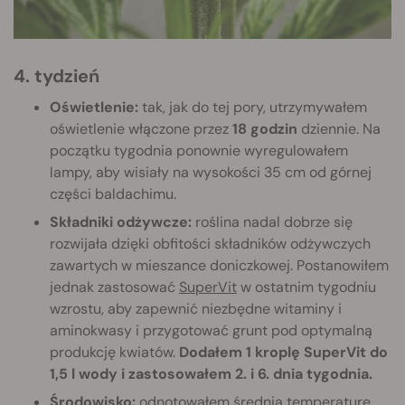
4. tydzień
Oświetlenie:
tak, jak do tej pory, utrzymywałem
oświetlenie włączone przez
18 godzin
dziennie. Na
początku tygodnia ponownie wyregulowałem
lampy, aby wisiały na wysokości 35 cm od górnej
części baldachimu.
Składniki odżywcze:
roślina nadal dobrze się
rozwijała dzięki obfitości składników odżywczych
zawartych w mieszance doniczkowej. Postanowiłem
jednak zastosować
SuperVit
w ostatnim tygodniu
wzrostu, aby zapewnić niezbędne witaminy i
aminokwasy i przygotować grunt pod optymalną
produkcję kwiatów.
Dodałem 1 kroplę SuperVit do
1,5 l wody i zastosowałem 2. i 6. dnia tygodnia.
Środowisko:
odnotowałem średnią temperaturę