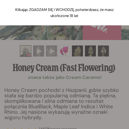
Klikając ZGADZAM SIĘ I WCHODZĘ, potwierdzasz, że masz
ukończone 18 lat
+ 1
Honey Cream (Fast Flowering)
znana także jako Cream Caramel
Honey Cream pochodzi z Hiszpanii, gdzie szybko
stała się bardzo popularną odmianą. Ta piękna,
skomplikowana i silna odmiana to rezultat
połącznia BlueBlack, Maple Leaf Indica i White
Rhino. Jej nasiona wykazują wyraźne oznaki
wigoru hybrydy.