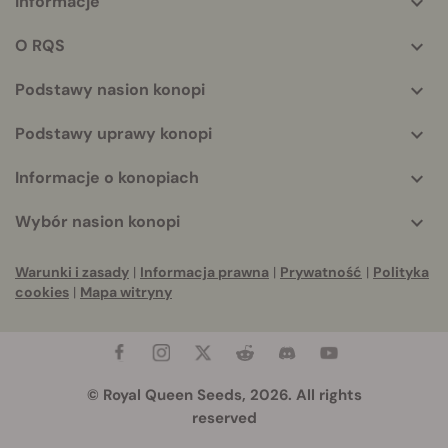
Informacje
More
helpful
O RQS
info
Podstawy nasion konopi
Podstawy uprawy konopi
Informacje o konopiach
Wybór nasion konopi
Warunki i zasady
|
Informacja prawna
|
Prywatność
|
Polityka
cookies
|
Mapa witryny
© Royal Queen Seeds, 2026. All rights
reserved