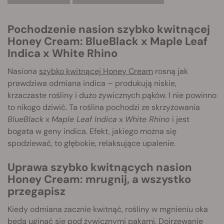
Pochodzenie nasion szybko kwitnącej
Honey Cream: BlueBlack x Maple Leaf
Indica x White Rhino
Nasiona
szybko kwitnącej Honey Cream
rosną jak
prawdziwa odmiana indica – produkują niskie,
krzaczaste rośliny i dużo żywicznych pąków. I nie powinno
to nikogo dziwić. Ta roślina pochodzi ze skrzyżowania
BlueBlack
x
Maple Leaf Indica
x
White Rhino
i jest
bogata w geny indica. Efekt, jakiego można się
spodziewać, to głębokie, relaksujące upalenie.
Uprawa szybko kwitnących nasion
Honey Cream: mrugnij, a wszystko
przegapisz
Kiedy odmiana zacznie kwitnąć, rośliny w mgnieniu oka
będą uginać się pod żywicznymi pąkami. Dojrzewanie