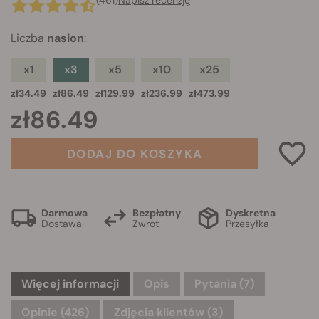
(461)
Napisz recenzję
Liczba
nasion
:
x1
x3
x5
x10
x25
zł34.49
zł86.49
zł129.99
zł236.99
zł473.99
zł86.49
DODAJ DO KOSZYKA
Darmowa
Bezpłatny
Dyskretna
Dostawa
Zwrot
Przesyłka
Więcej informacji
Opis
Pytania
(7)
Opinie (426)
Zdjęcia klientów (3)