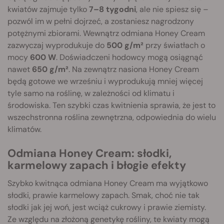
kwiatów zajmuje tylko
7–8 tygodni
, ale nie spiesz się –
pozwól im w pełni dojrzeć, a zostaniesz nagrodzony
potężnymi zbiorami. Wewnątrz odmiana Honey Cream
zazwyczaj wyprodukuje do
500 g/m²
przy światłach o
mocy
600 W
. Doświadczeni hodowcy mogą osiągnąć
nawet
650 g/m²
. Na zewnątrz nasiona Honey Cream
będą gotowe we wrześniu i wyprodukują mniej więcej
tyle samo na roślinę, w zależności od klimatu i
środowiska. Ten szybki czas kwitnienia sprawia, że jest to
wszechstronna roślina zewnętrzna, odpowiednia do wielu
klimatów.
Odmiana Honey Cream: słodki,
karmelowy zapach i błogie efekty
Szybko kwitnąca odmiana Honey Cream ma wyjątkowo
słodki, prawie karmelowy zapach. Smak, choć nie tak
słodki jak jej woń, jest wciąż cukrowy i prawie ziemisty.
Ze względu na złożoną genetykę rośliny, te kwiaty mogą