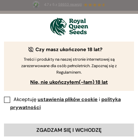
4.7 z 5 z
58653 recenzji
☀️
Summer Sales
: do 50% zniżki
na wybrane produkty ⏤
Kup teraz
🛍️
Czy masz ukończone 18 lat?
Treści i produkty na naszej stronie internetowej są
zarezerwowane dla osób pełnoletnich. Zapoznaj się z
Regulaminem.
Nie, nie ukończyłem(-łam) 18 lat
Akceptuję
ustawienia plików cookie
i
polityka
prywatności
ZGADZAM SIĘ I WCHODZĘ